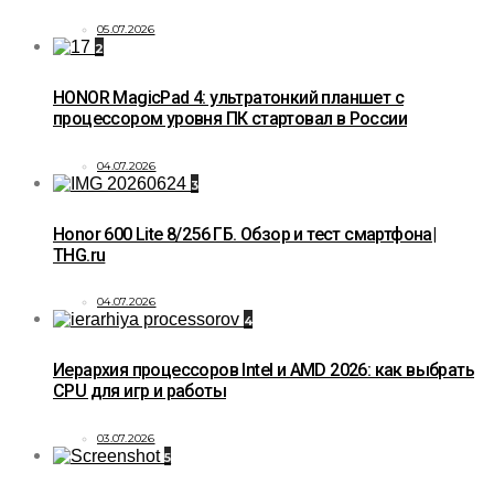
05.07.2026
2
HONOR MagicPad 4: ультратонкий планшет с
процессором уровня ПК стартовал в России
04.07.2026
3
Honor 600 Lite 8/256 ГБ. Обзор и тест смартфона|
THG.ru
04.07.2026
4
Иерархия процессоров Intel и AMD 2026: как выбрать
CPU для игр и работы
03.07.2026
5