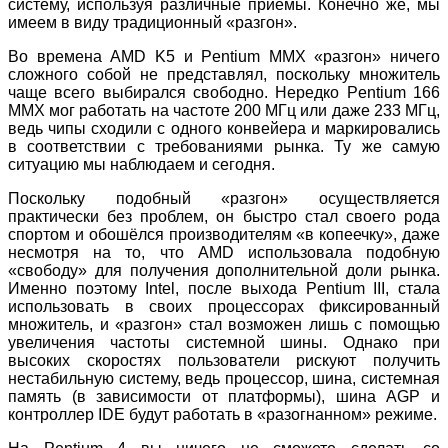
систему, используя различные приёмы. Конечно же, мы
имеем в виду традиционный «разгон».
Во времена AMD K5 и Pentium MMX «разгон» ничего
сложного собой не представлял, поскольку множитель
чаще всего выбирался свободно. Нередко Pentium 166
MMX мог работать на частоте 200 МГц или даже 233 МГц,
ведь чипы сходили с одного конвейера и маркировались
в соответствии с требованиями рынка. Ту же самую
ситуацию мы наблюдаем и сегодня.
Поскольку подобный «разгон» осуществляется
практически без проблем, он быстро стал своего рода
спортом и обошёлся производителям «в копеечку», даже
несмотря на то, что AMD использовала подобную
«свободу» для получения дополнительной доли рынка.
Именно поэтому Intel, после выхода Pentium III, стала
использовать в своих процессорах фиксированный
множитель, и «разгон» стал возможен лишь с помощью
увеличения частоты системной шины. Однако при
высоких скоростях пользователи рискуют получить
нестабильную систему, ведь процессор, шина, системная
память (в зависимости от платформы), шина AGP и
контроллер IDE будут работать в «разогнанном» режиме.