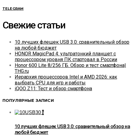
TELEGRAM
Свежие статьи
10 лучших флешек USB 3.0: сравнительный обзор
на любой бюджет
HONOR MagicPad 4: ультратонкий планшет с
процессором уровня ПК стартовал в России
Honor 600 Lite 8/256 ГБ. Обзор и тест смартфона|
THG.ru
Иерархия процессоров Intel и AMD 2026: как
выбрать CPU для игр и работы
iQOO Z11: Тест и обзор смартфона
ПОПУЛЯРНЫЕ ЗАПИСИ
1
10 лучших флешек USB 3.0: сравнительный обзор на
любой бюджет