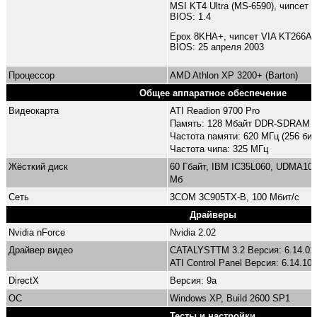
MSI KT4 Ultra (MS-6590), чипсет 
BIOS: 1.4
Epox 8KHA+, чипсет VIA KT266A
BIOS: 25 апреля 2003
Процессор
AMD Athlon XP 3200+ (Barton)
Общее аппаратное обеспечение
Видеокарта
ATI Readion 9700 Pro
Память: 128 Мбайт DDR-SDRAM
Частота памяти: 620 МГц (256 бит
Частота чипа: 325 МГц
Жёсткий диск
60 Гбайт, IBM IC35L060, UDMA100
Мб
Сеть
3COM 3C905TX-B, 100 Мбит/с
Драйверы
Nvidia nForce
Nvidia 2.02
Драйвер видео
CATALYSTTM 3.2 Версия: 6.14.01
ATI Control Panel Версия: 6.14.10
DirectX
Версия: 9a
ОС
Windows XP, Build 2600 SP1
Тесты и настройки