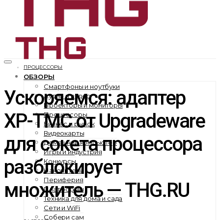
ПРОЦЕССОРЫ
ОБЗОРЫ
Смартфоны и ноутбуки
Ускоряемся: адаптер
Аудио и видео
Проекторы и мониторы
XP-TMC от Upgradeware
Процессоры
Бизнес и рынок
Видеокарты
для сокета процессора
Домашний компьютер
Игры и индустрия
разблокирует
Конкурсы
Накопители
Периферия
множитель — THG.RU
Платформы
Техника для дома и сада
Сети и WiFi
Собери сам