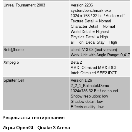
Unreal Tournament 2003
Version 2206
system/benchmark.exe
1024 x 768 / 32 bit / Audio = off
Texture Detail = Normal
Character Detail = Normal
World Detail = Highest
Physics Detail = High
all = on, Decal Stay = High
Seti@home
client: V 3.03 (text version)
Work Unit with Angle Range: 0,417
Xmpeg 5
Beta 2
AMD: Otimized MMX iDCT
Intel: Otimized SEE2 iDCT
Splinter Cell
Version 1.2b
2_2_1_KalinatekDemo
1024×786 32 Bit / no sound
Shdow resolution: low
Shadow detail: low
Effects quality: low
Результаты тестирования
Игры OpenGL: Quake 3 Arena