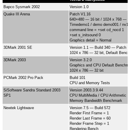
Bapco Sysmark 2002
Version 1.0
Quake III Arena
Patch V1.16
640×480 — 16 bit / 1024 x 768 — 32
Timedemo1 / demo demo001 / nv1
command line = +set cd_nocd 1
+set s_initsound 0
Graphics detail = Normal
3DMark 2001 SE
Version 1.1 — Build 340 — Patch B
1024 x 786 — 32 bit, Default Benc
3DMark 2003
Version 3.2.0
Graphics and CPU Default Benchm
1024 x 786 — 32 bit
PCMark 2002 Pro Pack
Build 101
CPU and Memory Tests
SiSoftware Sandra Standard 2003
Version 2003.3.9.44
SP1
CPU MultiMedia / CPU Arithmetic
Memory Bandwidth Benchmark
Newtek Lightwave
Version 7.5 — Build 572
Render First Frame = 1
Render Last Frame = 60
Render Frame Step = 1
Rendering Bench