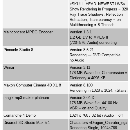
«SKULL_HEAD_NEWEST.LWS»
Show Rendering in Progress = 320
Ray Trace Shadows, Reflection
Refraction, Transparency = on
Multithreading = 8 Threads
Mainconcept MPEG Encoder
Version 1.3.1
1.2 GB DV to MPEG II
(720×576, Audio) converting
Pinnacle Studio 8
Version 8.5.21
Rendering — DVD Compatible
no Audio
Winrar
Version 3.11
178 MB Wave file, Compression = 
Dictionary = 4096 KB
Maxon Computer Cinema 4D XL 8
Version 8.100
Rendering in 1028 x 1024, «Stairs.
magix mp3 maker platinum
Version 3.04 D
178 MB Wave file, 44100 Hz
VBR = on and Quality
Comanche 4 Demo
1024 x 768 / 32 bit / Audio = off
Discreet 3D Studio Max 5.1
Characters «Dragon_Charater_rig»
Rendering Single, 1024×768