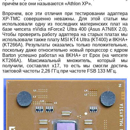
причём все они называются «Athlon XP».
Впрочем, все эти отличия при тестировании адаптера
XP-TMC совершенно неважны. Для этой статьи мы
использовали одну из последних материнских плат на
базе чипсета nVidia nForce2 Ultra 400 (Asus A7N8X 2.0).
Чтобы проверить работу адаптера на старых платах мы
использовали также плату MSI KT4 Ultra (KT400) и 8KHA+
(KT266A). Результаты оказались только положительные,
поскольку даже относительно новый процессор с ядром
Barton успешно работал на 8KHA+ от Epox (на чипсете
KT266A). Максимальный множитель, который мы
получили, составлял x17, то есть мы смогли достичь
тактовой частоты 2,26 ГГц при частоте FSB 133 МГц.