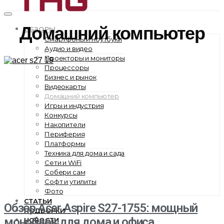
Домашний компьютер
ОБЗОРЫ
Смартфоны и ноутбуки
Аудио и видео
Проекторы и мониторы
Процессоры
Бизнес и рынок
Видеокарты
Домашний компьютер
Игры и индустрия
Конкурсы
Накопители
Периферия
Платформы
Техника для дома и сада
Сети и WiFi
Собери сам
Софт и утилиты
Фото
СТАТЬИ
Обзор Acer Aspire S27-1755: мощный
ПОДБОРКИ
моноблок для дома и офиса
НОВОСТИ