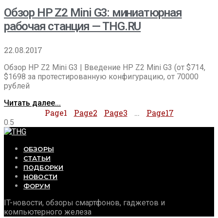
Обзор HP Z2 Mini G3: миниатюрная
рабочая станция — THG.RU
22.08.2017
Обзор HP Z2 Mini G3 | Введение HP Z2 Mini G3 (от $714,
$1698 за протестированную конфигурацию, от 70000
рублей
Читать далее...
Page
1
Page
2
Page
3
…
Page
17
ОБЗОРЫ
СТАТЬИ
ПОДБОРКИ
НОВОСТИ
ФОРУМ
IT-новости, обзоры смартфонов, гаджетов и
компьютерного железа