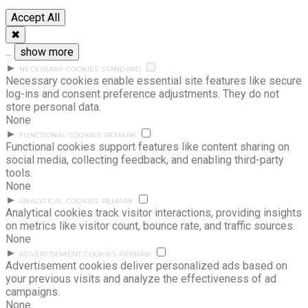
Accept All
✖
...
show more
►
NECESSARY COOKIES
STANDARD
Necessary cookies enable essential site features like secure
log-ins and consent preference adjustments. They do not
store personal data.
None
►
FUNCTIONAL COOKIES
REMARK
Functional cookies support features like content sharing on
social media, collecting feedback, and enabling third-party
tools.
None
►
ANALYTICAL COOKIES
REMARK
Analytical cookies track visitor interactions, providing insights
on metrics like visitor count, bounce rate, and traffic sources.
None
►
ADVERTISEMENT COOKIES
REMARK
Advertisement cookies deliver personalized ads based on
your previous visits and analyze the effectiveness of ad
campaigns.
None