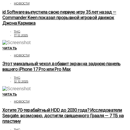
НОВОСТИ
id Software выпустила свою первую игру 35 лет назад —
Commander Keen показал прорывной игровой движок
Джона Кармака
THG
17.12.2025
ЧИТАТЬ
НОВОСТИ
Этот уникальный чехол добавит экран на заднюю панель
вашего iPhone 17 Pro или Pro Max
THG
12.12.2025
ЧИТАТЬ
НОВОСТИ
Хотите 70-терабайтный HDD до 2030 года? Исследователи
Seagate, возможно, достигли священного Грааля — 7 ТБ на
пластину
THG