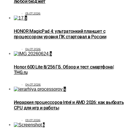
любой бюджет
05.07.2026
2
HONOR MagicPad 4: ультратонкий планшет с
процессором уровня ПК стартовал в России
04.07.2026
3
Honor 600 Lite 8/256 ГБ. Обзор и тест смартфона|
THG.ru
04.07.2026
4
Иерархия процессоров Intel и AMD 2026: как выбрать
CPU для игр и работы
03.07.2026
5