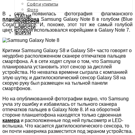
Софт и утилиты
Фото
В сети появилась фотография флагманского
СТАТЬИ
планшетофона
Samsung Galaxy Note 8 в голубом (Blue
ПОДБОРКИ
Coral) корпусе. И, похоже, этот тот же самый голубой
НОВОСТИ
цвет, который использовался корейцами в Galaxy Note 7.
ФОРУМ
Критики Samsung Galaxy S8 и Galaxy S8+ часто говорят о
неудобно расположенном сканере отпечатков пальцев
смартфона. А в сети ходят слухи о том, что Samsung
планировала установить этот сенсор за дисплей
устройства. Но нехватка времени сыграла с компанией
злую шутку, и дактилоскопический сенсор Galaxy S8 на
скорую руку был размещен на тыльной панели
смартфонов.
Но на опубликованной фотографии видно, что Samsung
учла эту ошибку и избавилась от тыльного сканера
отпечатков пальцев в Galaxy Note 8. И на оборотной
стороне планшетофона находятся только сдвоенная
камера
и расположенные под ней пульсометр и LED-
вспышка. Что касается дактилоскопического сенсора, то
он почти наверняка разместится под экраном устройства.