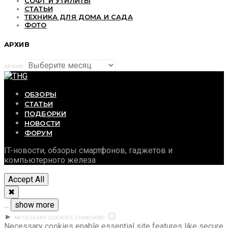
СОФТ И УТИЛИТЫ
СТАТЬИ
ТЕХНИКА ДЛЯ ДОМА И САДА
ФОТО
АРХИВ
АРХИВ
ОБЗОРЫ
СТАТЬИ
ПОДБОРКИ
НОВОСТИ
ФОРУМ
IT-новости, обзоры смартфонов, гаджетов и
компьютерного железа
Accept All
✖
...
show more
►
NECESSARY COOKIES
STANDARD
Necessary cookies enable essential site features like secure