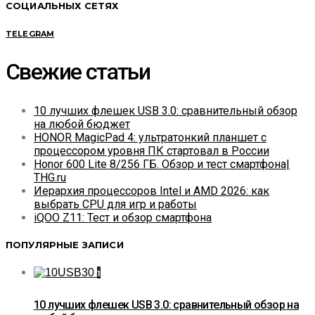
СОЦИАЛЬНЫХ СЕТЯХ
TELEGRAM
Свежие статьи
10 лучших флешек USB 3.0: сравнительный обзор
на любой бюджет
HONOR MagicPad 4: ультратонкий планшет с
процессором уровня ПК стартовал в России
Honor 600 Lite 8/256 ГБ. Обзор и тест смартфона|
THG.ru
Иерархия процессоров Intel и AMD 2026: как
выбрать CPU для игр и работы
iQOO Z11: Тест и обзор смартфона
ПОПУЛЯРНЫЕ ЗАПИСИ
1
10 лучших флешек USB 3.0: сравнительный обзор на