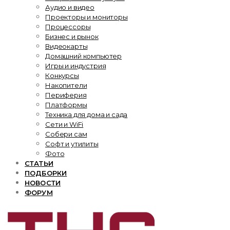
Аудио и видео
Проекторы и мониторы
Процессоры
Бизнес и рынок
Видеокарты
Домашний компьютер
Игры и индустрия
Конкурсы
Накопители
Периферия
Платформы
Техника для дома и сада
Сети и WiFi
Собери сам
Софт и утилиты
Фото
СТАТЬИ
ПОДБОРКИ
НОВОСТИ
ФОРУМ