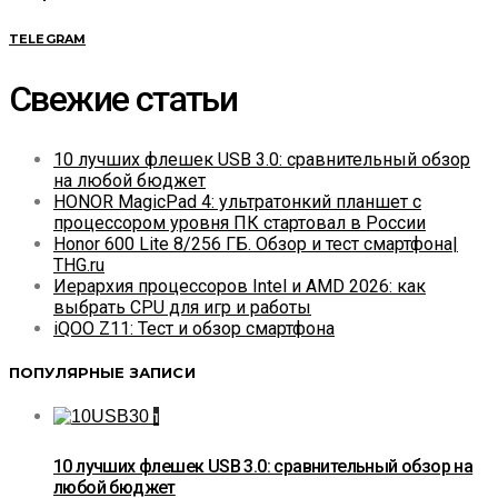
TELEGRAM
Свежие статьи
10 лучших флешек USB 3.0: сравнительный обзор
на любой бюджет
HONOR MagicPad 4: ультратонкий планшет с
процессором уровня ПК стартовал в России
Honor 600 Lite 8/256 ГБ. Обзор и тест смартфона|
THG.ru
Иерархия процессоров Intel и AMD 2026: как
выбрать CPU для игр и работы
iQOO Z11: Тест и обзор смартфона
ПОПУЛЯРНЫЕ ЗАПИСИ
1
10 лучших флешек USB 3.0: сравнительный обзор на
любой бюджет