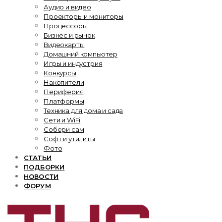
Аудио и видео
Проекторы и мониторы
Процессоры
Бизнес и рынок
Видеокарты
Домашний компьютер
Игры и индустрия
Конкурсы
Накопители
Периферия
Платформы
Техника для дома и сада
Сети и WiFi
Собери сам
Софт и утилиты
Фото
СТАТЬИ
ПОДБОРКИ
НОВОСТИ
ФОРУМ