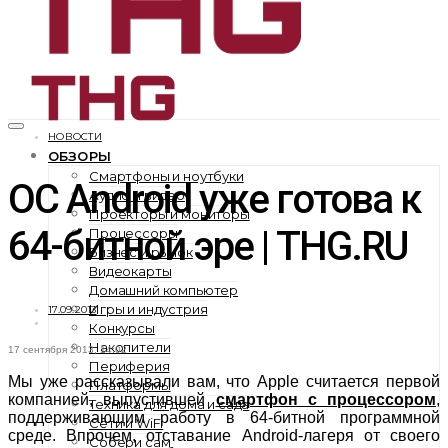
НОВОСТИ
ОБЗОРЫ
Смартфоны и ноутбуки
ОС Android уже готова к
Аудио и видео
Проекторы и мониторы
64-битной эре | THG.RU
Процессоры
Бизнес и рынок
Видеокарты
Домашний компьютер
Игры и индустрия
17.09.2013
Конкурсы
Накопители
17 сентября 2013, 14:02
Периферия
Мы уже рассказывали вам, что Apple считается первой
Платформы
компанией, выпустившей
смартфон с процессором
,
Техника для дома и сада
поддерживающим работу в 64-битной программной
Сети и WiFi
среде. Впрочем, отставание Android-лагеря от своего
Собери сам