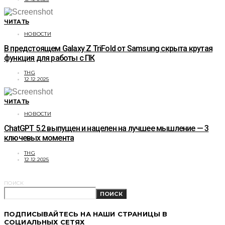
ЧИТАТЬ
НОВОСТИ
В предстоящем Galaxy Z TriFold от Samsung скрыта крутая
функция для работы с ПК
THG
12.12.2025
ЧИТАТЬ
НОВОСТИ
ChatGPT 5.2 выпущен и нацелен на лучшее мышление — 3
ключевых момента
THG
12.12.2025
ПОИСК
ПОИСК
ПОДПИСЫВАЙТЕСЬ НА НАШИ СТРАНИЦЫ В
СОЦИАЛЬНЫХ СЕТЯХ