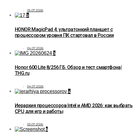
05.07.2026
2
HONOR MagicPad 4: ультратонкий планшет с
процессором уровня ПК стартовал в России
04.07.2026
3
Honor 600 Lite 8/256 ГБ. Обзор и тест смартфона|
THG.ru
04.07.2026
4
Иерархия процессоров Intel и AMD 2026: как выбрать
CPU для игр и работы
03.07.2026
5