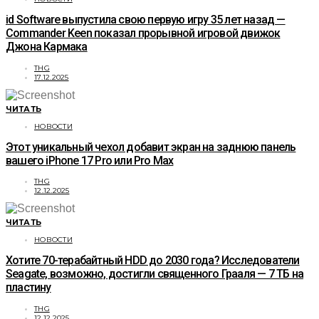
id Software выпустила свою первую игру 35 лет назад —
Commander Keen показал прорывной игровой движок
Джона Кармака
THG
17.12.2025
ЧИТАТЬ
НОВОСТИ
Этот уникальный чехол добавит экран на заднюю панель
вашего iPhone 17 Pro или Pro Max
THG
12.12.2025
ЧИТАТЬ
НОВОСТИ
Хотите 70-терабайтный HDD до 2030 года? Исследователи
Seagate, возможно, достигли священного Грааля — 7 ТБ на
пластину
THG
12.12.2025