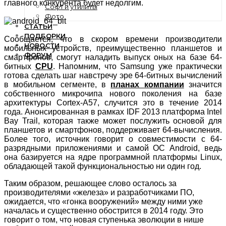
главного конкурента будет недолгим.
Софт и утилиты
Фото
СТАТЬИ
ПОДБОРКИ
Сообщается, что в скором времени производители
НОВОСТИ
мобильных устройств, преимущественно планшетов и
ФОРУМ
смартфонов, смогут наладить выпуск оных на базе 64-
битных
CPU
. Напомним, что Samsung уже практически
готова сделать шаг навстречу эре 64-битных вычислений
в мобильном сегменте, в
планах компании
значится
собственного микрочипа нового поколения на базе
архитектуры Cortex-A57, случится это в течение 2014
года. Анонсированная в рамках IDF 2013 платформа Intel
Bay Trail, которая также может послужить основой для
планшетов и смартфонов, поддерживает 64-вычисления.
Более того, источник говорит о совместимости с 64-
разрядными приложениями и самой ОС Android, ведь
она базируется на ядре программной платформы Linux,
обладающей такой функциональностью ни один год.
Таким образом, решающее слово осталось за
производителями «железа» и разработчиками ПО,
ожидается, что «гонка вооружений» между ними уже
началась и существенно обострится в 2014 году. Это
говорит о том, что новая ступенька эволюции в нише