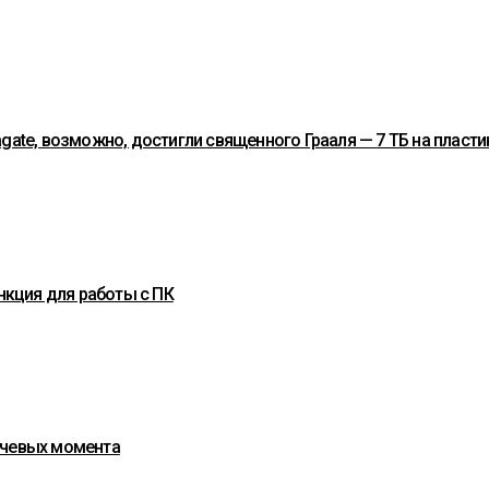
gate, возможно, достигли священного Грааля — 7 ТБ на пласти
нкция для работы с ПК
ючевых момента