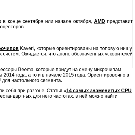
о в конце сентября или начале октября,
AMD
представит
роцессоров.
рочипов
Kaveri, которые ориентированы на топовую нишу,
 систем. Ожидается, что анонс обозначенных ускорителей
цессоры Beema, которые придут на смену микрочипам
2014 года, а то и в начале 2015 года. Ориентировочно в
 для настольного сегмента.
и себя при разгоне. Статья «
14 самых знаменитых CPU
нестандартных для него частотах, в ней можно найти