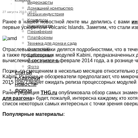
Видеокарты
Домашний компьютер
27 августа 2013, 18:18
Игры и индустрия
Конкурсы
Ранее в нашей новостной ленте мы делились с вами
ин
Накопители
первые ускорители Volcanic Islands. Заметим, что стали 
Периферия
Платформы
Техника для дома и сада
Сети и WiFi
Отраслевые источники делятся подробностями, что в теч
Собери сам
а также процессорных модулей Kabini, предназначенных 
вычислений состоится в феврале 2014 года, а в рознице 
Софт и утилиты
Фото
Позже, со смещением в несколько месяцев относительно
СТАТЬИ
Kabini. Рыночные обозреватели предполагают, что микроч
ПОДБОРКИ
2015 году следует ожидать релиза процессорных модулей 
НОВОСТИ
ФОРУМ
Ранее редакция
THG.ru
опубликовала обзор самых знамени
для разгона
» будет, пожалуй, интересна каждому, кто хо
список некоторых самых интересных с точки зрения оверк
Популярные материалы
: