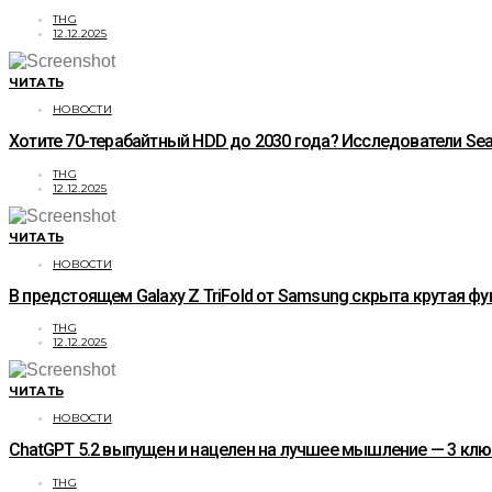
THG
12.12.2025
ЧИТАТЬ
НОВОСТИ
Хотите 70-терабайтный HDD до 2030 года? Исследователи Sea
THG
12.12.2025
ЧИТАТЬ
НОВОСТИ
В предстоящем Galaxy Z TriFold от Samsung скрыта крутая фу
THG
12.12.2025
ЧИТАТЬ
НОВОСТИ
ChatGPT 5.2 выпущен и нацелен на лучшее мышление — 3 кл
THG