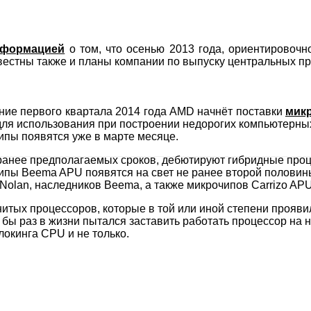
формацией
о том, что осенью 2013 года, ориентировочн
известны также и планы компании по выпуску центральных п
ение первого квартала 2014 года AMD начнёт поставки
мик
для использования при построении недорогих компьютерных
чипы появятся уже в марте месяце.
 ранее предполагаемых сроков, дебютируют гибридные про
ипы Beema APU появятся на свет не ранее второй половины 
Nolan, наследников Beema, а также микрочипов Carrizo APU
тых процессоров, которые в той или иной степени проявил
тя бы раз в жизни пытался заставить работать процессор на 
локинга CPU и не только.