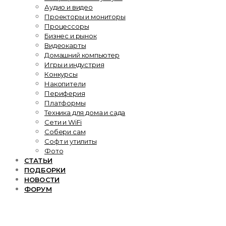
Аудио и видео
Проекторы и мониторы
Процессоры
Бизнес и рынок
Видеокарты
Домашний компьютер
Игры и индустрия
Конкурсы
Накопители
Периферия
Платформы
Техника для дома и сада
Сети и WiFi
Собери сам
Софт и утилиты
Фото
СТАТЬИ
ПОДБОРКИ
НОВОСТИ
ФОРУМ