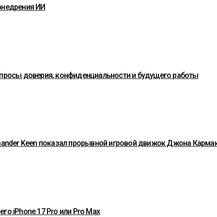
внедрения ИИ
вопросы доверия, конфиденциальности и будущего работы
mmander Keen показал прорывной игровой движок Джона Карма
го iPhone 17 Pro или Pro Max