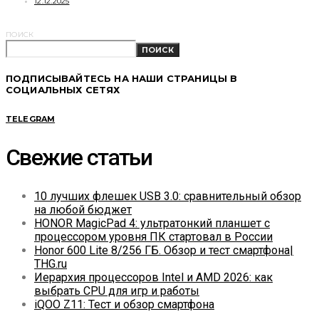
12.12.2025
ПОИСК
ПОИСК
ПОДПИСЫВАЙТЕСЬ НА НАШИ СТРАНИЦЫ В
СОЦИАЛЬНЫХ СЕТЯХ
TELEGRAM
Свежие статьи
10 лучших флешек USB 3.0: сравнительный обзор
на любой бюджет
HONOR MagicPad 4: ультратонкий планшет с
процессором уровня ПК стартовал в России
Honor 600 Lite 8/256 ГБ. Обзор и тест смартфона|
THG.ru
Иерархия процессоров Intel и AMD 2026: как
выбрать CPU для игр и работы
iQOO Z11: Тест и обзор смартфона