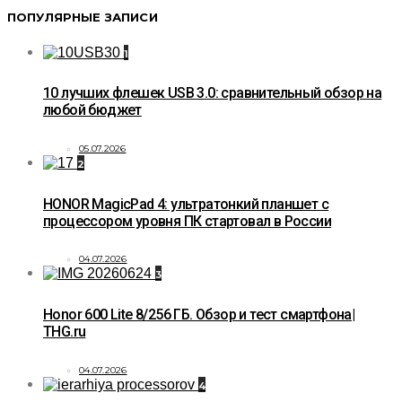
ПОПУЛЯРНЫЕ ЗАПИСИ
1
10 лучших флешек USB 3.0: сравнительный обзор на
любой бюджет
05.07.2026
2
HONOR MagicPad 4: ультратонкий планшет с
процессором уровня ПК стартовал в России
04.07.2026
3
Honor 600 Lite 8/256 ГБ. Обзор и тест смартфона|
THG.ru
04.07.2026
4