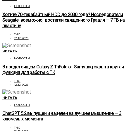
НОВОСТИ
Хотите 70-терабайтный HDD до 2030 года? Исследователи
Seagate, возможно, достигли священного Грааля — 7 ТБ на
пластину
THG
12.12.2025
ЧИТАТЬ
НОВОСТИ
В предстоящем Galaxy Z TriFold от Samsung скрыта крутая
функция для работы с ПК
THG
12.12.2025
ЧИТАТЬ
НОВОСТИ
ChatGPT 5.2 выпущен и нацелен на лучшее мышление — 3
ключевых момента
THG