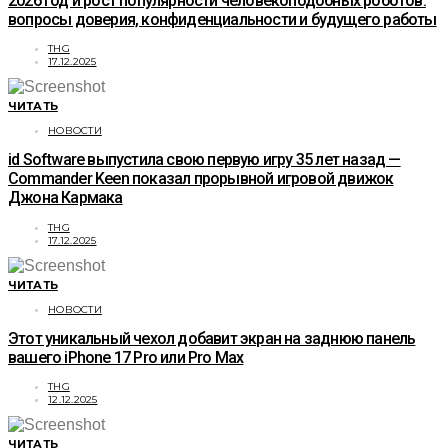
2026 год и рост популярности человекоподобных роботов:
вопросы доверия, конфиденциальности и будущего работы
THG
17.12.2025
ЧИТАТЬ
НОВОСТИ
id Software выпустила свою первую игру 35 лет назад —
Commander Keen показал прорывной игровой движок
Джона Кармака
THG
17.12.2025
ЧИТАТЬ
НОВОСТИ
Этот уникальный чехол добавит экран на заднюю панель
вашего iPhone 17 Pro или Pro Max
THG
12.12.2025
ЧИТАТЬ