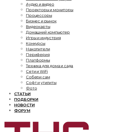
Аудио и видео
Проекторы и мониторы
Процессоры
Бизнес и рынок
Видеокарты
Домашний компьютер
Игры и индустрия
Конкурсы
Накопители
Периферия
Платформы
Техника для дома и сада
Сети и WiFi
Собери сам
Софт и утилиты
Фото
СТАТЬИ
ПОДБОРКИ
НОВОСТИ
ФОРУМ