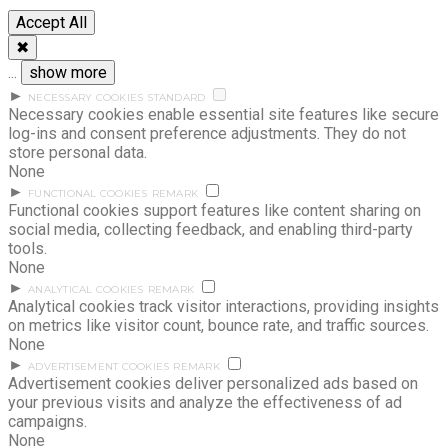
Accept All
✖
...
show more
►
NECESSARY COOKIES
STANDARD
Necessary cookies enable essential site features like secure
log-ins and consent preference adjustments. They do not
store personal data.
None
►
FUNCTIONAL COOKIES
REMARK
Functional cookies support features like content sharing on
social media, collecting feedback, and enabling third-party
tools.
None
►
ANALYTICAL COOKIES
REMARK
Analytical cookies track visitor interactions, providing insights
on metrics like visitor count, bounce rate, and traffic sources.
None
►
ADVERTISEMENT COOKIES
REMARK
Advertisement cookies deliver personalized ads based on
your previous visits and analyze the effectiveness of ad
campaigns.
None