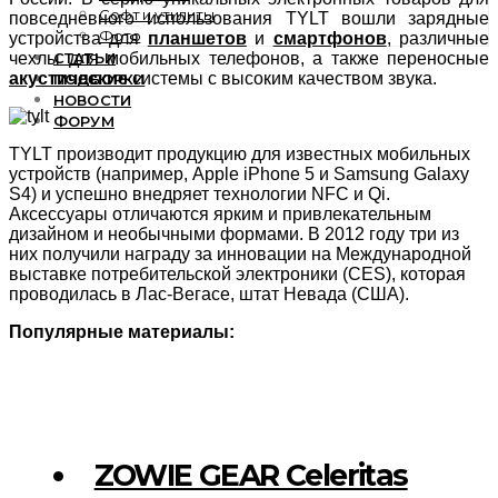
Софт и утилиты
повседневного использования TYLT вошли зарядные
Фото
устройства для
планшетов
и
смартфонов
, различные
СТАТЬИ
чехлы для мобильных телефонов, а также переносные
акустические
системы с высоким качеством звука.
ПОДБОРКИ
НОВОСТИ
ФОРУМ
TYLT производит продукцию для известных мобильных
устройств (например, Apple iPhone 5 и Samsung Galaxy
S4) и успешно внедряет технологии NFC и Qi.
Аксессуары отличаются ярким и привлекательным
дизайном и необычными формами. В 2012 году три из
них получили награду за инновации на Международной
выставке потребительской электроники (CES), которая
проводилась в Лас-Вегасе, штат Невада (США).
Популярные материалы:
ZOWIE GEAR Celeritas