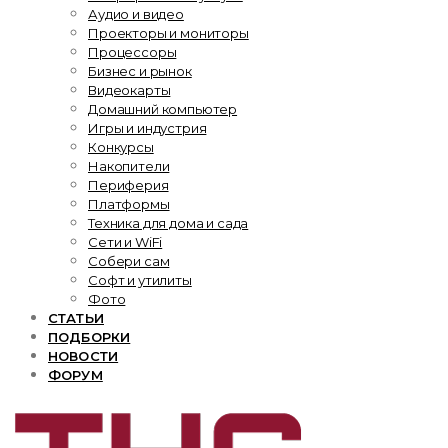
Аудио и видео
Проекторы и мониторы
Процессоры
Бизнес и рынок
Видеокарты
Домашний компьютер
Игры и индустрия
Конкурсы
Накопители
Периферия
Платформы
Техника для дома и сада
Сети и WiFi
Собери сам
Софт и утилиты
Фото
СТАТЬИ
ПОДБОРКИ
НОВОСТИ
ФОРУМ