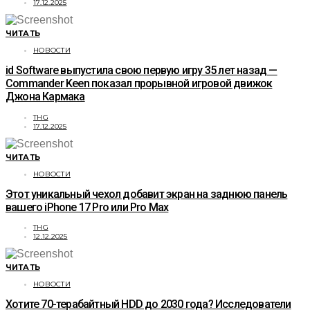
17.12.2025
ЧИТАТЬ
НОВОСТИ
id Software выпустила свою первую игру 35 лет назад —
Commander Keen показал прорывной игровой движок
Джона Кармака
THG
17.12.2025
ЧИТАТЬ
НОВОСТИ
Этот уникальный чехол добавит экран на заднюю панель
вашего iPhone 17 Pro или Pro Max
THG
12.12.2025
ЧИТАТЬ
НОВОСТИ
Хотите 70-терабайтный HDD до 2030 года? Исследователи