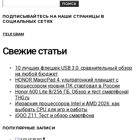
ПОИСК
ПОДПИСЫВАЙТЕСЬ НА НАШИ СТРАНИЦЫ В
СОЦИАЛЬНЫХ СЕТЯХ
TELEGRAM
Свежие статьи
10 лучших флешек USB 3.0: сравнительный обзор
на любой бюджет
HONOR MagicPad 4: ультратонкий планшет с
процессором уровня ПК стартовал в России
Honor 600 Lite 8/256 ГБ. Обзор и тест смартфона|
THG.ru
Иерархия процессоров Intel и AMD 2026: как
выбрать CPU для игр и работы
iQOO Z11: Тест и обзор смартфона
ПОПУЛЯРНЫЕ ЗАПИСИ