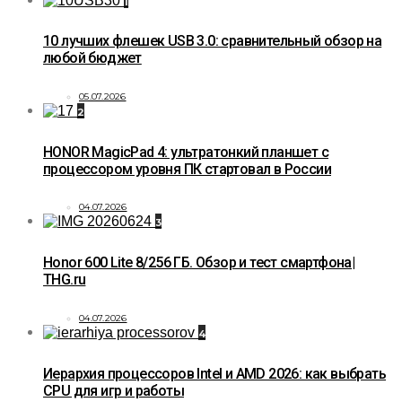
1
10 лучших флешек USB 3.0: сравнительный обзор на
любой бюджет
05.07.2026
2
HONOR MagicPad 4: ультратонкий планшет с
процессором уровня ПК стартовал в России
04.07.2026
3
Honor 600 Lite 8/256 ГБ. Обзор и тест смартфона|
THG.ru
04.07.2026
4
Иерархия процессоров Intel и AMD 2026: как выбрать
CPU для игр и работы