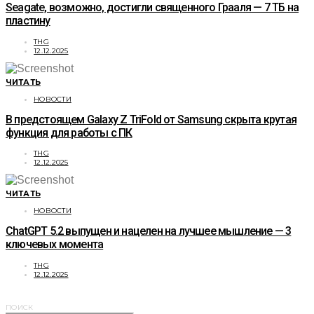
Seagate, возможно, достигли священного Грааля — 7 ТБ на
пластину
THG
12.12.2025
ЧИТАТЬ
НОВОСТИ
В предстоящем Galaxy Z TriFold от Samsung скрыта крутая
функция для работы с ПК
THG
12.12.2025
ЧИТАТЬ
НОВОСТИ
ChatGPT 5.2 выпущен и нацелен на лучшее мышление — 3
ключевых момента
THG
12.12.2025
ПОИСК