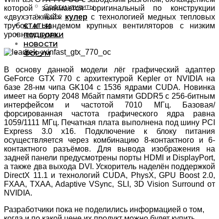
Софт и утилиты
которой занимается оригинальный по конструкции
Фото
«двухэтажный»
кулер
с технологией медных тепловых
СТАТЬИ
трубок и тандемом крупных вентиляторов с низким
уровнем шума.
ПОДБОРКИ
НОВОСТИ
ФОРУМ
В основу данной модели лёг графический адаптер
GeForce GTX 770 с архитектурой Kepler от NVIDIA на
базе 28-нм чипа GK104 с 1536 ядрами CUDA. Новинка
имеет на борту 2048 Мбайт памяти GDDR5 с 256-битным
интерфейсом и частотой 7010 МГц. Базовая/
форсированная частота графического ядра равна
1059/1111 МГц. Печатная плата выполнена под шину PCI
Express 3.0 x16. Подключение к блоку питания
осуществляется через комбинацию 8-контактного и 6-
контактного разъёмов. Для вывода изображения на
задней панели предусмотрены порты HDMI и DisplayPort,
а также два выхода DVI. Ускоритель наделён поддержкой
DirectX 11.1 и технологий CUDA, PhysX, GPU Boost 2.0,
FXAA, TXAA, Adaptive VSync, SLI, 3D Vision Surround от
NVIDIA.
Разработчики пока не поделились информацией о том,
когда и по какой цене их продукт можно будет купить.