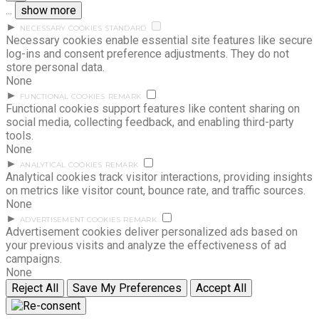
...
show more
►
NECESSARY COOKIES
STANDARD
Necessary cookies enable essential site features like secure
log-ins and consent preference adjustments. They do not
store personal data.
None
►
FUNCTIONAL COOKIES
REMARK
Functional cookies support features like content sharing on
social media, collecting feedback, and enabling third-party
tools.
None
►
ANALYTICAL COOKIES
REMARK
Analytical cookies track visitor interactions, providing insights
on metrics like visitor count, bounce rate, and traffic sources.
None
►
ADVERTISEMENT COOKIES
REMARK
Advertisement cookies deliver personalized ads based on
your previous visits and analyze the effectiveness of ad
campaigns.
None
Reject All
Save My Preferences
Accept All