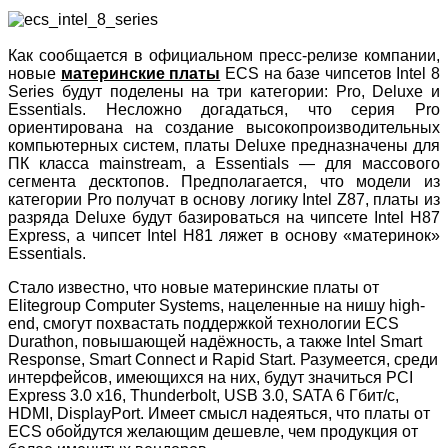
Как сообщается в официальном пресс-релизе компании,
новые
материнские платы
ECS на базе чипсетов Intel 8
Series будут поделены на три категории: Pro, Deluxe и
Essentials. Несложно догадаться, что серия Pro
ориентирована на создание высокопроизводительных
компьютерных систем, платы Deluxe предназначены для
ПК класса mainstream, а Essentials — для массового
сегмента десктопов. Предполагается, что модели из
категории Pro получат в основу логику Intel Z87, платы из
разряда Deluxe будут базироваться на чипсете Intel H87
Express, а чипсет Intel H81 ляжет в основу «материнок»
Essentials.
Стало известно, что новые материнские платы от
Elitegroup Computer Systems, нацеленные на нишу high-
end, смогут похвастать поддержкой технологии ECS
Durathon, повышающей надёжность, а также Intel Smart
Response, Smart Connect и Rapid Start. Разумеется, среди
интерфейсов, имеющихся на них, будут значиться PCI
Express 3.0 x16, Thunderbolt, USB 3.0, SATA 6 Гбит/с,
HDMI, DisplayPort. Имеет смысл надеяться, что платы от
ECS обойдутся желающим дешевле, чем продукция от