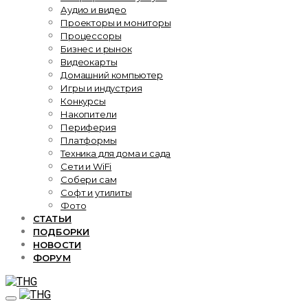
Аудио и видео
Проекторы и мониторы
Процессоры
Бизнес и рынок
Видеокарты
Домашний компьютер
Игры и индустрия
Конкурсы
Накопители
Периферия
Платформы
Техника для дома и сада
Сети и WiFi
Собери сам
Софт и утилиты
Фото
СТАТЬИ
ПОДБОРКИ
НОВОСТИ
ФОРУМ