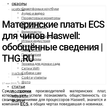
ОБЗОРЫ
Смартфоны и ноутбуки
НОВОСТИ
Аудио и видео
Проекторы и мониторы
Материнские платы ECS
Процессоры
Бизнес и рынок
Видеокарты
для чипов Haswell:
Домашний компьютер
Игры и индустрия
обобщённые сведения |
Конкурсы
Накопители
Периферия
THG.RU
Платформы
Техника для дома и сада
Сети и WiFi
Собери сам
17.05.2013
Софт и утилиты
Фото
17 мая 2013, 11:43
СТАТЬИ
Среди прочих производителей материнских плат,
ПОДБОРКИ
которые уже успели познакомить общественность со
НОВОСТИ
своими решениями для процессоров Haswell, значится и
ФОРУМ
компания
ECS
, в общих чертах поведавшая о новинках.