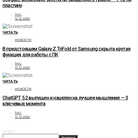
пластину
THG
12.12.2025
ЧИТАТЬ
НОВОСТИ
В предстоящем Galaxy Z TriFold от Samsung скрыта крутая
функция для работы с ПК
THG
12.12.2025
ЧИТАТЬ
НОВОСТИ
ChatGPT 5.2 выпущен и нацелен на лучшее мышление — 3
ключевых момента
THG
12.12.2025
ПОИСК
ПОИСК