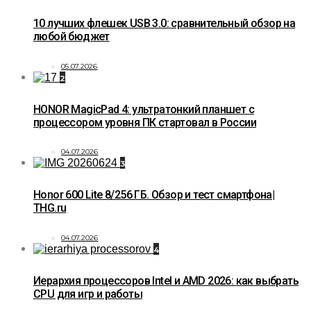
10 лучших флешек USB 3.0: сравнительный обзор на
любой бюджет
05.07.2026
2
HONOR MagicPad 4: ультратонкий планшет с
процессором уровня ПК стартовал в России
04.07.2026
3
Honor 600 Lite 8/256 ГБ. Обзор и тест смартфона|
THG.ru
04.07.2026
4
Иерархия процессоров Intel и AMD 2026: как выбрать
CPU для игр и работы