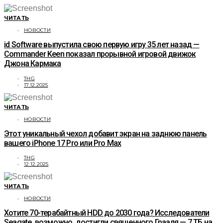
ЧИТАТЬ
НОВОСТИ
id Software выпустила свою первую игру 35 лет назад —
Commander Keen показал прорывной игровой движок
Джона Кармака
THG
17.12.2025
ЧИТАТЬ
НОВОСТИ
Этот уникальный чехол добавит экран на заднюю панель
вашего iPhone 17 Pro или Pro Max
THG
12.12.2025
ЧИТАТЬ
НОВОСТИ
Хотите 70-терабайтный HDD до 2030 года? Исследователи
Seagate, возможно, достигли священного Грааля — 7 ТБ на