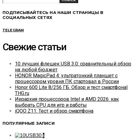
ПОДПИСЫВАЙТЕСЬ НА НАШИ СТРАНИЦЫ В
СОЦИАЛЬНЫХ СЕТЯХ
TELEGRAM
Свежие статьи
10 лучших флешек USB 3.0: сравнительный обзор
на любой бюджет
HONOR MagicPad 4: ультратонкий планшет с
процессором уровня ПК стартовал в России
Honor 600 Lite 8/256 ГБ. Обзор и тест смартфона|
THG.ru
Иерархия процессоров Intel и AMD 2026: как
выбрать CPU для игр и работы
iQOO Z11: Тест и обзор смартфона
ПОПУЛЯРНЫЕ ЗАПИСИ
1