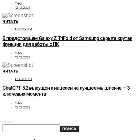
THG
12.12.2025
ЧИТАТЬ
НОВОСТИ
В предстоящем Galaxy Z TriFold от Samsung скрыта крутая
функция для работы с ПК
THG
12.12.2025
ЧИТАТЬ
НОВОСТИ
ChatGPT 5.2 выпущен и нацелен на лучшее мышление — 3
ключевых момента
THG
12.12.2025
ПОИСК
ПОИСК