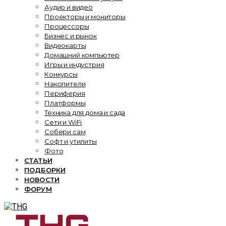
Аудио и видео
Проекторы и мониторы
Процессоры
Бизнес и рынок
Видеокарты
Домашний компьютер
Игры и индустрия
Конкурсы
Накопители
Периферия
Платформы
Техника для дома и сада
Сети и WiFi
Собери сам
Софт и утилиты
Фото
СТАТЬИ
ПОДБОРКИ
НОВОСТИ
ФОРУМ