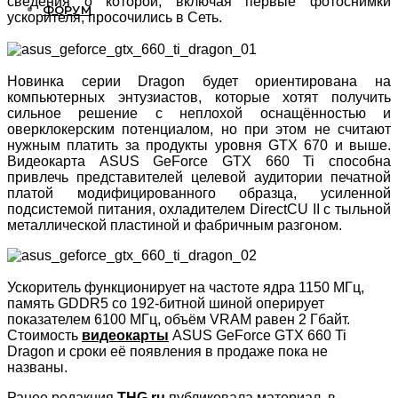
сведения о которой, включая первые фотоснимки
ФОРУМ
ускорителя, просочились в Сеть.
Новинка серии Dragon будет ориентирована на
компьютерных энтузиастов, которые хотят получить
сильное решение с неплохой оснащённостью и
оверклокерским потенциалом, но при этом не считают
нужным платить за продукты уровня GTX 670 и выше.
Видеокарта ASUS GeForce GTX 660 Ti способна
привлечь представителей целевой аудитории печатной
платой модифицированного образца, усиленной
подсистемой питания, охладителем DirectCU II с тыльной
металлической пластиной и фабричным разгоном.
Ускоритель функционирует на частоте ядра 1150 МГц,
память GDDR5 со 192-битной шиной оперирует
показателем 6100 МГц, объём VRAM равен 2 Гбайт.
Стоимость
видеокарты
ASUS GeForce GTX 660 Ti
Dragon и сроки её появления в продаже пока не
названы.
Ранее редакция
THG.ru
публиковала материал, в