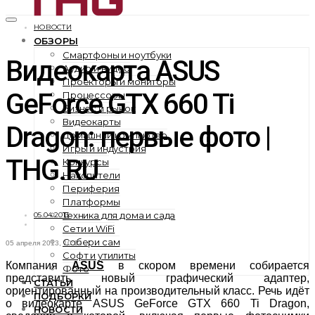
НОВОСТИ
ОБЗОРЫ
Смартфоны и ноутбуки
Видеокарта ASUS
Аудио и видео
Проекторы и мониторы
GeForce GTX 660 Ti
Процессоры
Бизнес и рынок
Видеокарты
Dragon: первые фото |
Домашний компьютер
Игры и индустрия
THG.RU
Конкурсы
Накопители
Периферия
Платформы
Техника для дома и сада
05.04.2013
Сети и WiFi
Собери сам
05 апреля 2013, 10:12
Софт и утилиты
Компания
ASUS
в скором времени собирается
Фото
представить новый графический адаптер,
СТАТЬИ
ориентированный на производительный класс. Речь идёт
ПОДБОРКИ
о видеокарте ASUS GeForce GTX 660 Ti Dragon,
НОВОСТИ