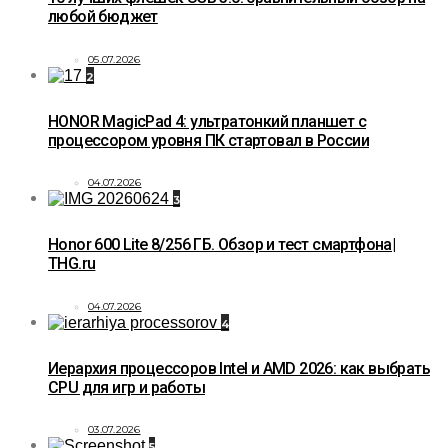
любой бюджет
05.07.2026
2
HONOR MagicPad 4: ультратонкий планшет с
процессором уровня ПК стартовал в России
04.07.2026
3
Honor 600 Lite 8/256 ГБ. Обзор и тест смартфона|
THG.ru
04.07.2026
4
Иерархия процессоров Intel и AMD 2026: как выбрать
CPU для игр и работы
03.07.2026
5