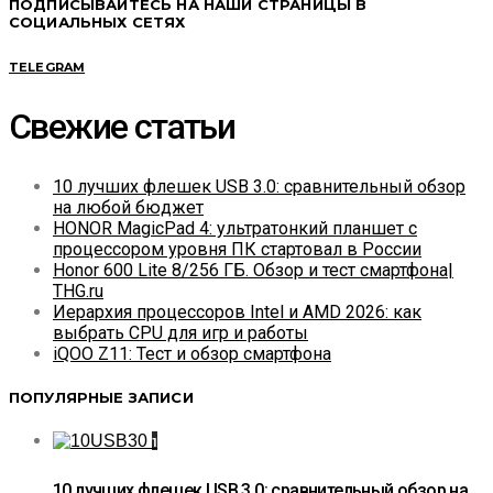
ПОДПИСЫВАЙТЕСЬ НА НАШИ СТРАНИЦЫ В
СОЦИАЛЬНЫХ СЕТЯХ
TELEGRAM
Свежие статьи
10 лучших флешек USB 3.0: сравнительный обзор
на любой бюджет
HONOR MagicPad 4: ультратонкий планшет с
процессором уровня ПК стартовал в России
Honor 600 Lite 8/256 ГБ. Обзор и тест смартфона|
THG.ru
Иерархия процессоров Intel и AMD 2026: как
выбрать CPU для игр и работы
iQOO Z11: Тест и обзор смартфона
ПОПУЛЯРНЫЕ ЗАПИСИ
1
10 лучших флешек USB 3.0: сравнительный обзор на