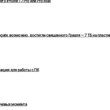
го iPhone 17 Pro или Pro Max
gate, возможно, достигли священного Грааля — 7 ТБ на пласти
нкция для работы с ПК
ючевых момента