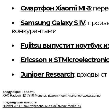
Смартфон Xiaomi MI-3
: пер
Samsung Galaxy S IV
: произ
конкурентами
Fujitsu выпустит ноутбук
Ericsson и STMicroelectron
Juniper Research
: доходы о
следующая новость
XFX Radeon HD 7770 Monster: разгон и оригинальное охлаждение
предыдущая новость
Huawei и ZTE заинтересованы в SoC-чипах MediaTek