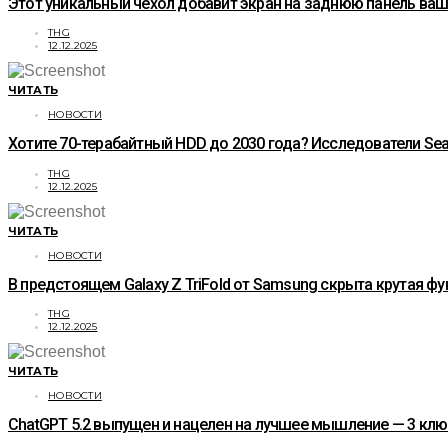
Этот уникальный чехол добавит экран на заднюю панель ваше
THG
12.12.2025
ЧИТАТЬ
НОВОСТИ
Хотите 70-терабайтный HDD до 2030 года? Исследователи Sea
THG
12.12.2025
ЧИТАТЬ
НОВОСТИ
В предстоящем Galaxy Z TriFold от Samsung скрыта крутая фу
THG
12.12.2025
ЧИТАТЬ
НОВОСТИ
ChatGPT 5.2 выпущен и нацелен на лучшее мышление — 3 кл