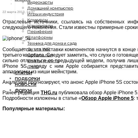
Видеокарты
Домашний компьютер
22 марта 2013, 12:37
Игры и индустрия
Конкурсы
Отраслевые источники, ссылаясь на собственных инф
Накопители
следующего поколения. Стали известны примерные сроки 
Периферия
Платформы
Техника для дома и сада
Сети и WiFi
Сообщается, что поставки компонентов начнутся в конце м
Собери сам
третьего квартала. Следует заметить, что слухи о готов
сильно отличаться от предыдущей модели, получив ли
Софт и утилиты
iPhone 5S, наряду с ним Apple собирается представит
Фото
аппаратами из ниши мейнстрим.
СТАТЬИ
ПОДБОРКИ
Аналитики прогнозируют, что анонс Apple iPhone 5S состо
НОВОСТИ
ФОРУМ
Ранее редакция
THG.ru
публиковала обзор Apple iPhone 
Подробности изложены в статье «
Обзор Apple iPhone 5
:
Популярные материалы: