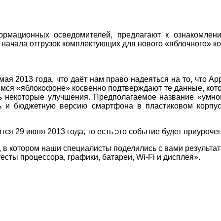
ормационных осведомителей, предлагают к ознакомле
начала отгрузок комплектующих для нового «яблочного» ко
ая 2013 года, что даёт нам право надеяться на то, что Ap
ящемся «яблокофоне» косвенно подтверждают те данные, ко
шь некоторые улучшения. Предполагаемое название «умн
ь и бюджетную версию смартфона в пластиковом корпус
ится 29 июня 2013 года, то есть это событие будет приуро
5, в котором наши специалисты поделились с вами результ
 тесты процессора, графики, батареи, Wi-Fi и дисплея».