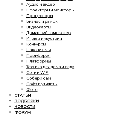
Аудио и видео
Проекторы и мониторы
Процессоры
Бизнес и рынок
Видеокарты
Домашний компьютер
Игры и индустрия
Конкурсы
Накопители
Периферия
Платформы
Техника для дома и сада
Сети и WiFi
Собери сам
Софт и утилиты
Фото
СТАТЬИ
ПОДБОРКИ
НОВОСТИ
ФОРУМ