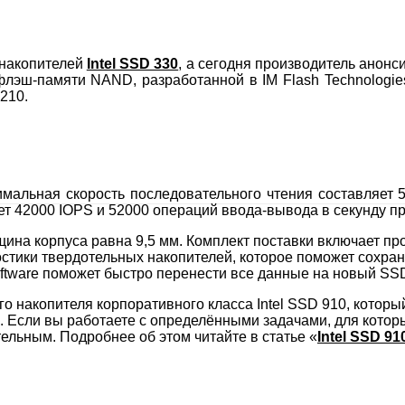
 накопителей
Intel SSD 330
, а сегодня производитель анон
лэш-памяти NAND, разработанной в IM Flash Technologies
210.
альная скорость последовательного чтения составляет 5
т 42000 IOPS и 52000 операций ввода-вывода в секунду пр
щина корпуса равна 9,5 мм. Комплект поставки включает п
тики твердотельных накопителей, которое поможет сохран
 Software поможет быстро перенести все данные на новый SS
о накопителя корпоративного класса Intel SSD 910, котор
. Если вы работаете с определёнными задачами, для котор
тельным. Подробнее об этом читайте в статье «
Intel SSD 91