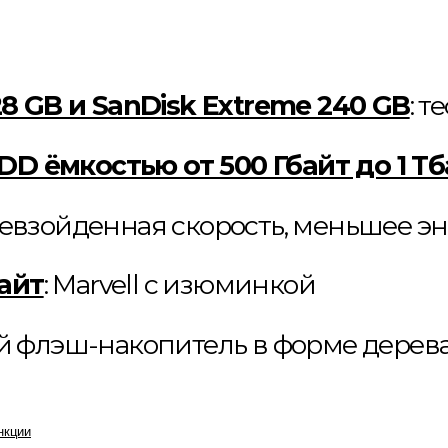
28 GB и SanDisk Extreme 240 GB
: 
HDD ёмкостью от 500 Гбайт до 1 Т
ревзойденная скорость, меньшее э
байт
: Marvell с изюминкой
й флэш-накопитель в форме дерев
нкции