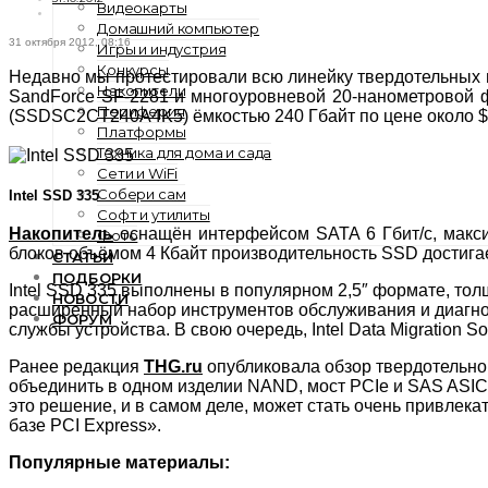
Видеокарты
Домашний компьютер
31 октября 2012, 08:16
Игры и индустрия
Конкурсы
Недавно мы протестировали всю линейку твердотельных
Накопители
SandForce SF-2281 и многоуровневой 20-нанометровой ф
Периферия
(SSDSC2CT240A4K5) ёмкостью 240 Гбайт по цене около $
Платформы
Техника для дома и сада
Сети и WiFi
Собери сам
Intel SSD 335
Софт и утилиты
Накопитель
оснащён интерфейсом SATA 6 Гбит/с, максим
Фото
блоков объёмом 4 Кбайт производительность SSD достигае
СТАТЬИ
ПОДБОРКИ
Intel SSD 335 выполнены в популярном 2,5″ формате, тол
НОВОСТИ
расширенный набор инструментов обслуживания и диагнос
ФОРУМ
службы устройства. В свою очередь, Intel Data Migration
Ранее редакция
THG.ru
опубликовала обзор твердотельног
объединить в одном изделии NAND, мост PCIe и SAS ASIC
это решение, и в самом деле, может стать очень привлека
базе PCI Express».
Популярные материалы: