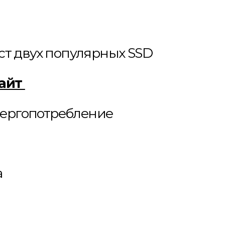
тест двух популярных SSD
байт
нергопотребление
а