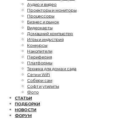
Аудио и видео
Проекторы и мониторы
Процессоры
Бизнес и рынок
Видеокарты
Домашний компьютер
Игры и индустрия
Конкурсы
Накопители
Периферия
Платформы
Техника для дома и сада
Сети и WiFi
Собери сам
Софт и утилиты
Фото
СТАТЬИ
ПОДБОРКИ
НОВОСТИ
ФОРУМ