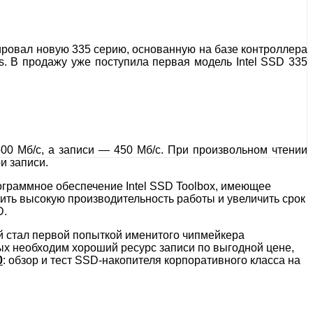
сировал новую 335 серию, основанную на базе контроллера
. В продажу уже поступила первая модель Intel SSD 335
00 Мб/с, а записи — 450 Мб/с. При произвольном чтении
и записи.
рограммное обеспечение Intel SSD Toolbox, имеющее
ить высокую производительность работы и увеличить срок
D.
ый стал первой попыткой именитого чипмейкера
ых необходим хороший ресурс записи по выгодной цене,
0
: обзор и тест SSD-накопителя корпоративного класса на