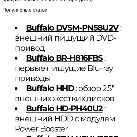
Популярные статьи:
Buffalo DVSM-PN58U2V
:
внешний пишущий DVD-
привод
Buffalo BR-H816FBS
:
первые пишущие Blu-ray
приводы
Buffalo HHD
: обзор 2,5″
внешних жестких дисков
Buffalo HD-PH40U2
:
внешний HDD с модулем
Power Booster