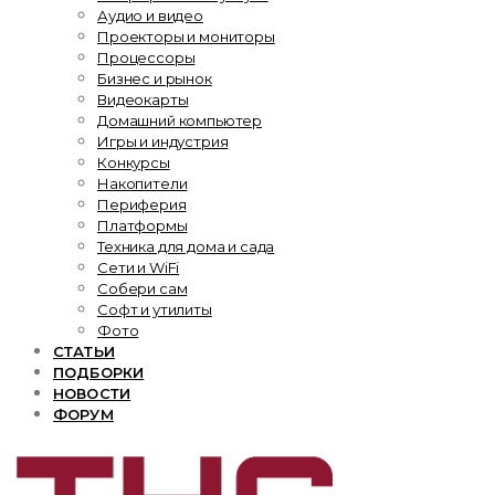
Аудио и видео
Проекторы и мониторы
Процессоры
Бизнес и рынок
Видеокарты
Домашний компьютер
Игры и индустрия
Конкурсы
Накопители
Периферия
Платформы
Техника для дома и сада
Сети и WiFi
Собери сам
Софт и утилиты
Фото
СТАТЬИ
ПОДБОРКИ
НОВОСТИ
ФОРУМ