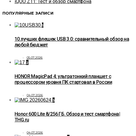
iQOO Z11: Тест и обзор смартфона
ПОПУЛЯРНЫЕ ЗАПИСИ
1
10 лучших флешек USB 3.0: сравнительный обзор на
любой бюджет
05.07.2026
2
HONOR MagicPad 4: ультратонкий планшет с
процессором уровня ПК стартовал в России
04.07.2026
3
Honor 600 Lite 8/256 ГБ. Обзор и тест смартфона|
THG.ru
04.07.2026