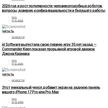
2026 год и рост популярности человекоподобных роботов:
вопросы доверия, конфиденциальности и будущего работы
THG
17.12.2025
ЧИТАТЬ
НОВОСТИ
id Software выпустила свою первую игру 35 лет назад —
Commander Keen показал прорывной игровой движок
Джона Кармака
THG
17.12.2025
ЧИТАТЬ
НОВОСТИ
Этот уникальный чехол добавит экран на заднюю панель
вашего iPhone 17 Pro или Pro Max
THG
12.12.2025