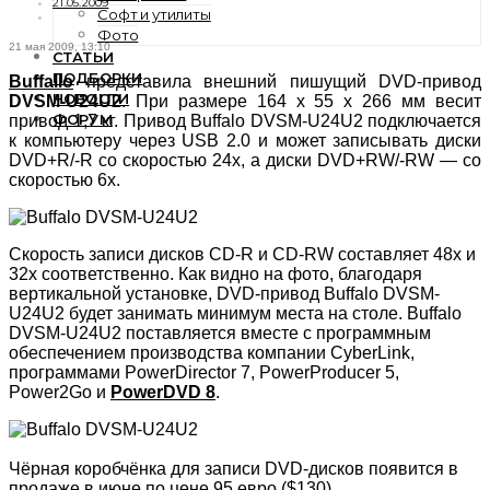
21.05.2009
Софт и утилиты
Фото
21 мая 2009, 13:10
СТАТЬИ
ПОДБОРКИ
Buffallo
представила внешний пишущий DVD-привод
НОВОСТИ
DVSM-U24U2
. При размере 164 x 55 x 266 мм весит
ФОРУМ
привод 1,7 кг. Привод Buffalo DVSM-U24U2 подключается
к компьютеру через USB 2.0 и может записывать диски
DVD+R/-R со скоростью 24x, а диски DVD+RW/-RW — со
скоростью 6x.
Скорость записи дисков CD-R и CD-RW составляет 48x и
32x соответственно. Как видно на фото, благодаря
вертикальной установке, DVD-привод Buffalo DVSM-
U24U2 будет занимать минимум места на столе. Buffalo
DVSM-U24U2 поставляется вместе с программным
обеспечением производства компании CyberLink,
программами PowerDirector 7, PowerProducer 5,
Power2Go и
PowerDVD 8
.
Чёрная коробчёнка для записи DVD-дисков появится в
продаже в июне по цене 95 евро ($130).