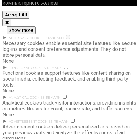
компьютерного железа
Accept All
✖
...
show more
►
NECESSARY COOKIES
STANDARD
Necessary cookies enable essential site features like secure
log-ins and consent preference adjustments. They do not
store personal data.
None
►
FUNCTIONAL COOKIES
REMARK
Functional cookies support features like content sharing on
social media, collecting feedback, and enabling third-party
tools.
None
►
ANALYTICAL COOKIES
REMARK
Analytical cookies track visitor interactions, providing insights
on metrics like visitor count, bounce rate, and traffic sources.
None
►
ADVERTISEMENT COOKIES
REMARK
Advertisement cookies deliver personalized ads based on
your previous visits and analyze the effectiveness of ad
campaigns.