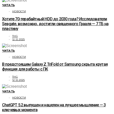
ЧИТАТЬ
НОВОСТИ
Хотите 70-терабайтный HDD до 2030 года? Исследователи
Seagate, возможно, достигли священного Грааля — 7 ТБ на
пластину
THG
12.12.2025
ЧИТАТЬ
НОВОСТИ
В предстоящем Galaxy Z TriFold от Samsung скрыта крутая
функция для работы с ПК
THG
12.12.2025
ЧИТАТЬ
НОВОСТИ
ChatGPT 5.2 выпущен и нацелен на лучшее мышление — 3
ключевых момента