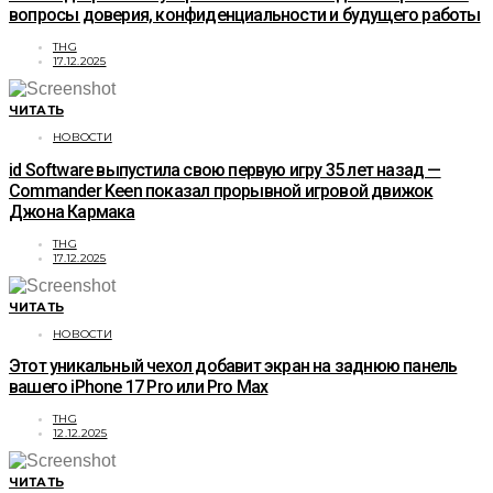
вопросы доверия, конфиденциальности и будущего работы
THG
17.12.2025
ЧИТАТЬ
НОВОСТИ
id Software выпустила свою первую игру 35 лет назад —
Commander Keen показал прорывной игровой движок
Джона Кармака
THG
17.12.2025
ЧИТАТЬ
НОВОСТИ
Этот уникальный чехол добавит экран на заднюю панель
вашего iPhone 17 Pro или Pro Max
THG
12.12.2025
ЧИТАТЬ