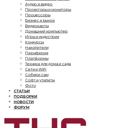
Аудио и видео
Проекторы и мониторы
Процессоры
Бизнес и рынок
Видеокарты
Домашний компьютер
Игры и индустрия
Конкурсы
Накопители
Периферия
Платформы
Техника для дома и сада
Сети и WiFi
Собери сам
Софт и утилиты
Фото
СТАТЬИ
ПОДБОРКИ
НОВОСТИ
ФОРУМ