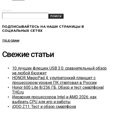
ПОИСК
ПОИСК
ПОДПИСЫВАЙТЕСЬ НА НАШИ СТРАНИЦЫ В
СОЦИАЛЬНЫХ СЕТЯХ
TELEGRAM
Свежие статьи
10 лучших флешек USB 3.0: сравнительный обзор
на любой бюджет
HONOR MagicPad 4: ультратонкий планшет с
процессором уровня ПК стартовал в России
Honor 600 Lite 8/256 ГБ. Обзор и тест смартфона|
THG.ru
Иерархия процессоров Intel и AMD 2026: как
выбрать CPU для игр и работы
iQOO Z11: Тест и обзор смартфона