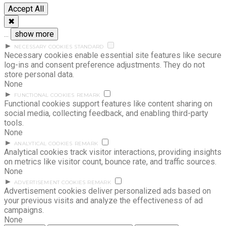
Accept All
✖
...
show more
►
NECESSARY COOKIES
STANDARD
Necessary cookies enable essential site features like secure
log-ins and consent preference adjustments. They do not
store personal data.
None
►
FUNCTIONAL COOKIES
REMARK
Functional cookies support features like content sharing on
social media, collecting feedback, and enabling third-party
tools.
None
►
ANALYTICAL COOKIES
REMARK
Analytical cookies track visitor interactions, providing insights
on metrics like visitor count, bounce rate, and traffic sources.
None
►
ADVERTISEMENT COOKIES
REMARK
Advertisement cookies deliver personalized ads based on
your previous visits and analyze the effectiveness of ad
campaigns.
None