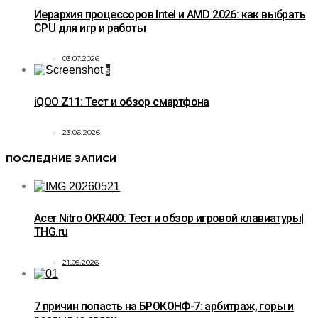
Иерархия процессоров Intel и AMD 2026: как выбрать
CPU для игр и работы
03.07.2026
5
iQOO Z11: Тест и обзор смартфона
23.06.2026
ПОСЛЕДНИЕ ЗАПИСИ
Acer Nitro OKR400: Тест и обзор игровой клавиатуры|
THG.ru
21.05.2026
7 причин попасть на БРОКОНФ-7: арбитраж, горы и