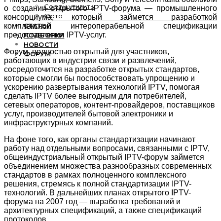
Софт и утилиты
о создании открытого IPTV-форума — промышленного
Фото
консорциума, который займется разработкой
СТАТЬИ
комплексной интероперабельной спецификации
предоставления IPTV-услуг.
ПОДБОРКИ
НОВОСТИ
Форум, полностью открытый для участников,
ФОРУМ
работающих в индустрии связи и развлечений,
сосредоточится на разработке открытых стандартов,
которые смогли бы поспособствовать упрощению и
ускорению развертывания технологий IPTV, помогая
сделать IPTV более выгодным для потребителей,
сетевых операторов, контент-провайдеров, поставщиков
услуг, производителей бытовой электроники и
инфраструктурных компаний.
На фоне того, как органы стандартизации начинают
работу над отдельными вопросами, связанными с IPTV,
общеиндустриальный открытый IPTV-форум займется
объединением множества разнообразных современных
стандартов в рамках полноценного комплексного
решения, стремясь к полной стандартизации IPTV-
технологий. В дальнейших планах открытого IPTV-
форума на 2007 год — выработка требований и
архитектурных спецификаций, а также спецификаций
протоколов.