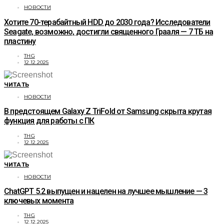
НОВОСТИ
Хотите 70-терабайтный HDD до 2030 года? Исследователи
Seagate, возможно, достигли священного Грааля — 7 ТБ на
пластину
THG
12.12.2025
ЧИТАТЬ
НОВОСТИ
В предстоящем Galaxy Z TriFold от Samsung скрыта крутая
функция для работы с ПК
THG
12.12.2025
ЧИТАТЬ
НОВОСТИ
ChatGPT 5.2 выпущен и нацелен на лучшее мышление — 3
ключевых момента
THG
12.12.2025