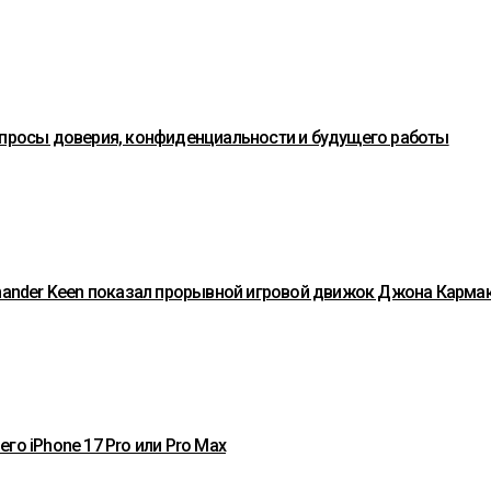
вопросы доверия, конфиденциальности и будущего работы
mmander Keen показал прорывной игровой движок Джона Карма
го iPhone 17 Pro или Pro Max