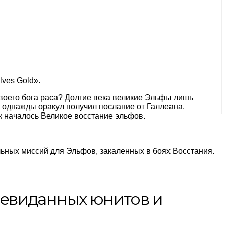
lves Gold».
своего бога раса? Долгие века великие Эльфы лишь
 однажды оракул получил послание от Галлеана.
к началось Великое восстание эльфов.
льных миссий для Эльфов, закаленных в боях Восстания.
невиданных юнитов и