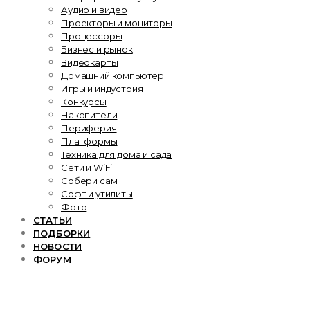
Аудио и видео
Проекторы и мониторы
Процессоры
Бизнес и рынок
Видеокарты
Домашний компьютер
Игры и индустрия
Конкурсы
Накопители
Периферия
Платформы
Техника для дома и сада
Сети и WiFi
Собери сам
Софт и утилиты
Фото
СТАТЬИ
ПОДБОРКИ
НОВОСТИ
ФОРУМ