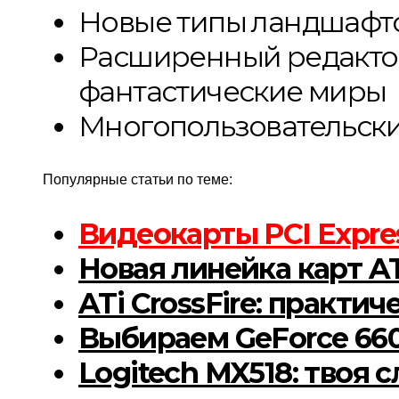
Новые типы ландшафто
Расширенный редактор
фантастические миры
Многопользовательски
Популярные статьи по теме:
Видеокарты PCI Expres
Новая линейка карт A
ATi CrossFire: практи
Выбираем GeForce 660
Logitech MX518: твоя