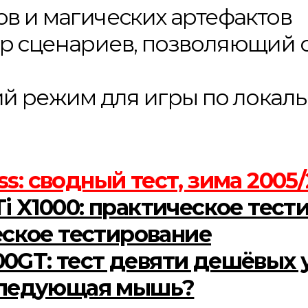
в и магических артефактов
 сценариев, позволяющий с
й режим для игры по локаль
s: сводный тест, зима 2005
Ti X1000: практическое тест
ческое тестирование
0GT: тест девяти дешёвых 
 следующая мышь?