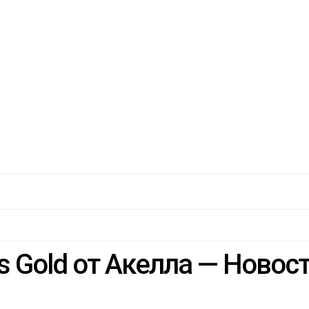
Elves Gold от Акелла — Нов