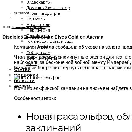
Видеокарты
Домашний компьютер
Игры и индустрия
23.12.2005
Конкурсы
Накопители
11:10 [
Константин Терентьев
]
Периферия
Платформы
Disciples 2: Rise of the Elves Gold от Акелла
Техника для дома и сада
Сети и WiFi
Компания
Акелла
сообщила об уходе на золото продло
Собери сам
Что значит время и сиюминутные распри для тех, кт
Софт и утилиты
наблюдали за бесконечной войной между Империей, 
Фото
Безумный бог решил вернуть себе власть над миром
СТАТЬИ
ПОДБОРКИ
НОВОСТИ
ФОРУМ
Помимо эльфийской кампании на диске вы найдете вс
Особенности игры:
Новая раса эльфов, о
заклинаний