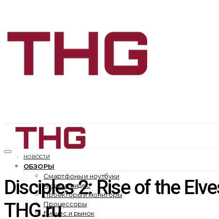
НОВОСТИ
ОБЗОРЫ
Смартфоны и ноутбуки
Disciples 2: Rise of the 
Аудио и видео
Проекторы и мониторы
THG.ru
Процессоры
Бизнес и рынок