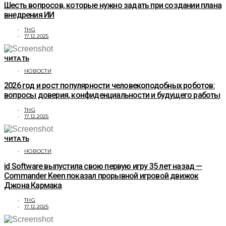
Шесть вопросов, которые нужно задать при создании плана
внедрения ИИ
THG
17.12.2025
ЧИТАТЬ
НОВОСТИ
2026 год и рост популярности человекоподобных роботов:
вопросы доверия, конфиденциальности и будущего работы
THG
17.12.2025
ЧИТАТЬ
НОВОСТИ
id Software выпустила свою первую игру 35 лет назад —
Commander Keen показал прорывной игровой движок
Джона Кармака
THG
17.12.2025