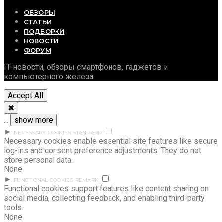
ОБЗОРЫ
СТАТЬИ
ПОДБОРКИ
НОВОСТИ
ФОРУМ
IT-новости, обзоры смартфонов, гаджетов и
компьютерного железа
Accept All
✖
...
show more
►
NECESSARY COOKIES
STANDARD
Necessary cookies enable essential site features like secure
log-ins and consent preference adjustments. They do not
store personal data.
None
►
FUNCTIONAL COOKIES
REMARK
Functional cookies support features like content sharing on
social media, collecting feedback, and enabling third-party
tools.
None