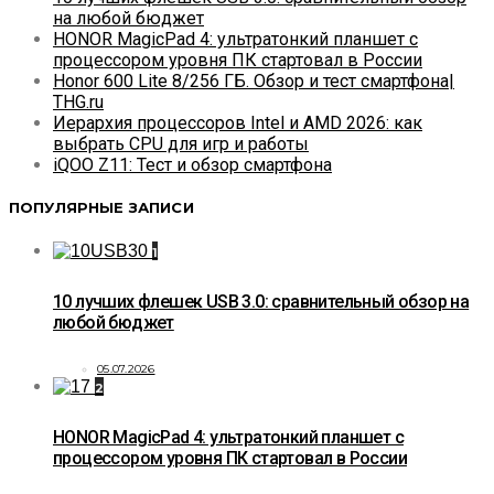
на любой бюджет
HONOR MagicPad 4: ультратонкий планшет с
процессором уровня ПК стартовал в России
Honor 600 Lite 8/256 ГБ. Обзор и тест смартфона|
THG.ru
Иерархия процессоров Intel и AMD 2026: как
выбрать CPU для игр и работы
iQOO Z11: Тест и обзор смартфона
ПОПУЛЯРНЫЕ ЗАПИСИ
1
10 лучших флешек USB 3.0: сравнительный обзор на
любой бюджет
05.07.2026
2
HONOR MagicPad 4: ультратонкий планшет с
процессором уровня ПК стартовал в России