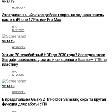
ЧИТАТЬ
НОВОСТИ
Этот уникальный чехол добавит экран на заднюю панель
вашего iPhone 17 Pro или Pro Max
THG
12.12.2025
ЧИТАТЬ
НОВОСТИ
Хотите 70-терабайтный HDD до 2030 года? Исследователи
Seagate, возможно, достигли священного Грааля — 7 ТБ на
пластину
THG
12.12.2025
ЧИТАТЬ
НОВОСТИ
В предстоящем Galaxy Z TriFold от Samsung скрыта крутая
функция для работы с ПК
THG