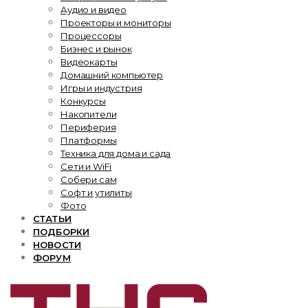
Аудио и видео
Проекторы и мониторы
Процессоры
Бизнес и рынок
Видеокарты
Домашний компьютер
Игры и индустрия
Конкурсы
Накопители
Периферия
Платформы
Техника для дома и сада
Сети и WiFi
Собери сам
Софт и утилиты
Фото
СТАТЬИ
ПОДБОРКИ
НОВОСТИ
ФОРУМ