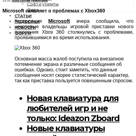
15:32 [
Константин Терентьев
]
Софт и утилиты
Фото
Microsoft заявляет о проблемах с Xbox360
СТАТЬИ
Корпорация
Microsoft
вчера сообщила, что
ПОДБОРКИ
некоторые владельцы игровой приставки нового
НОВОСТИ
поколения Xbox 360 столкнулись с проблемами,
ФОРУМ
проявившимися во время использования.
Основная масса жалоб поступила на внезапное
потемнение экрана и различные сообщения об
ошибках. Однако, стоит заметить, что данные
сообщения носят скорее статистический характер,
так как приставка пользуется повешенным спросом.
Новая клавиатура для
любителей игр и не
только: Ideazon Zboard
Новые клавиатуры