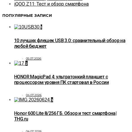
iQOO Z11: Тест и обзор смартфона
ПОПУЛЯРНЫЕ ЗАПИСИ
1
10 лучших флешек USB 3.0: сравнительный обзор на
любой бюджет
05.07.2026
2
HONOR MagicPad 4: ультратонкий планшет с
процессором уровня ПК стартовал в России
04.07.2026
3
Honor 600 Lite 8/256 ГБ. Обзор и тест смартфона|
THG.ru
04.07.2026