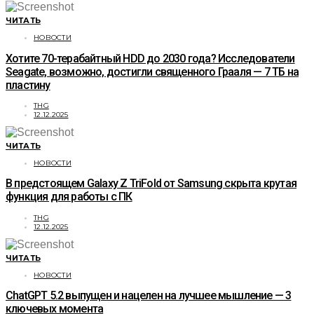
ЧИТАТЬ
НОВОСТИ
Хотите 70-терабайтный HDD до 2030 года? Исследователи
Seagate, возможно, достигли священного Грааля — 7 ТБ на
пластину
THG
12.12.2025
ЧИТАТЬ
НОВОСТИ
В предстоящем Galaxy Z TriFold от Samsung скрыта крутая
функция для работы с ПК
THG
12.12.2025
ЧИТАТЬ
НОВОСТИ
ChatGPT 5.2 выпущен и нацелен на лучшее мышление — 3
ключевых момента