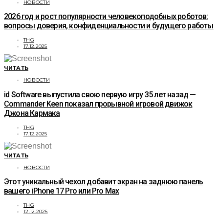
НОВОСТИ
2026 год и рост популярности человекоподобных роботов:
вопросы доверия, конфиденциальности и будущего работы
THG
17.12.2025
ЧИТАТЬ
НОВОСТИ
id Software выпустила свою первую игру 35 лет назад —
Commander Keen показал прорывной игровой движок
Джона Кармака
THG
17.12.2025
ЧИТАТЬ
НОВОСТИ
Этот уникальный чехол добавит экран на заднюю панель
вашего iPhone 17 Pro или Pro Max
THG
12.12.2025