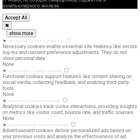
компьютерного железа
Accept All
✖
...
show more
►
NECESSARY COOKIES
STANDARD
Necessary cookies enable essential site features like secure
log-ins and consent preference adjustments. They do not
store personal data.
None
►
FUNCTIONAL COOKIES
REMARK
Functional cookies support features like content sharing on
social media, collecting feedback, and enabling third-party
tools.
None
►
ANALYTICAL COOKIES
REMARK
Analytical cookies track visitor interactions, providing insights
on metrics like visitor count, bounce rate, and traffic sources.
None
►
ADVERTISEMENT COOKIES
REMARK
Advertisement cookies deliver personalized ads based on
your previous visits and analyze the effectiveness of ad