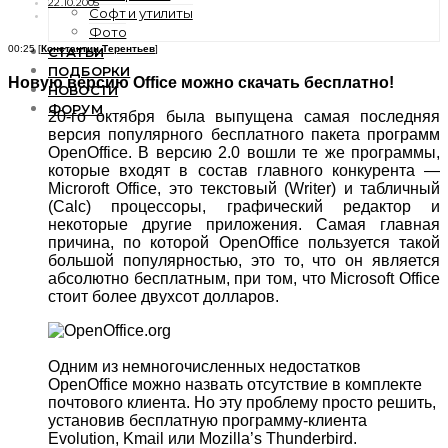
22.10.2005
Софт и утилиты
Фото
00:25 [
Константин Терентьев
]
СТАТЬИ
ПОДБОРКИ
Новую версию Office можно скачать бесплатно!
НОВОСТИ
ФОРУМ
20-го октября была выпущена самая последняя
версия популярного бесплатного пакета программ
OpenOffice. В версию 2.0 вошли те же программы,
которые входят в состав главного конкурента —
Microroft Office, это текстовый (Writer) и табличный
(Calc) процессоры, графический редактор и
некоторые другие приложения. Самая главная
причина, по которой OpenOffice пользуется такой
большой популярностью, это то, что он является
абсолютно бесплатным, при том, что Microsoft Office
стоит более двухсот долларов.
Одним из немногочисленных недостатков
OpenOffice можно назвать отсутствие в комплекте
почтового клиента. Но эту проблему просто решить,
установив бесплатную программу-клиента
Evolution, Kmail или Mozilla’s Thunderbird.