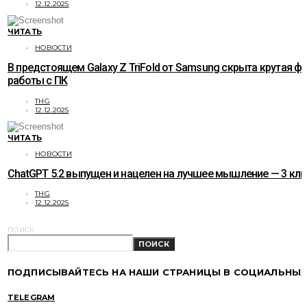
12.12.2025
ЧИТАТЬ
НОВОСТИ
В предстоящем Galaxy Z TriFold от Samsung скрыта крутая ф
работы с ПК
THG
12.12.2025
ЧИТАТЬ
НОВОСТИ
ChatGPT 5.2 выпущен и нацелен на лучшее мышление — 3 к
THG
12.12.2025
ПОИСК
ПОИСК
ПОДПИСЫВАЙТЕСЬ НА НАШИ СТРАНИЦЫ В СОЦИАЛЬНЫХ
TELEGRAM