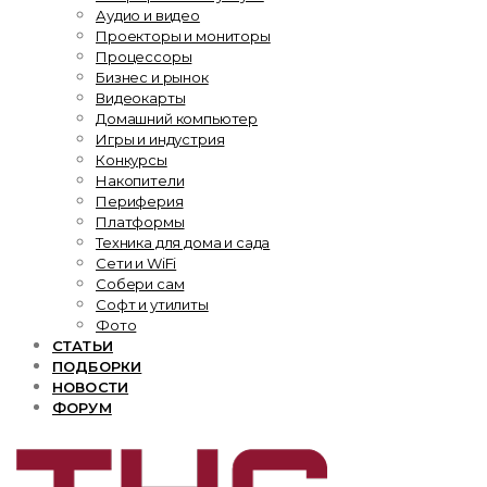
Аудио и видео
Проекторы и мониторы
Процессоры
Бизнес и рынок
Видеокарты
Домашний компьютер
Игры и индустрия
Конкурсы
Накопители
Периферия
Платформы
Техника для дома и сада
Сети и WiFi
Собери сам
Софт и утилиты
Фото
СТАТЬИ
ПОДБОРКИ
НОВОСТИ
ФОРУМ