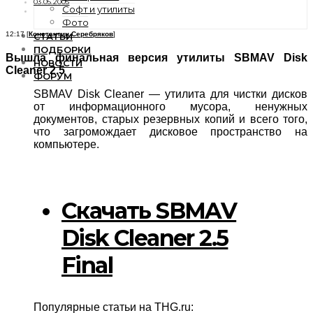
03.05.2005
Софт и утилиты
Фото
12:17 [
Константин Серебряков
]
СТАТЬИ
ПОДБОРКИ
Вышла финальная версия утилиты SBMAV Disk
НОВОСТИ
Сleaner 2.5
ФОРУМ
SBMAV Disk Сleaner — утилита для чистки дисков
от информационного мусора, ненужных
документов, старых резервных копий и всего того,
что загромождает дисковое пространство на
компьютере.
Скачать SBMAV
Disk Cleaner 2.5
Final
Популярные статьи на THG.ru: