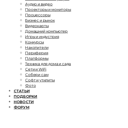
Аудио и видео
Проекторы и мониторы
Процессоры
Бизнес и рынок
Видеокарты
Домашний компьютер
Игры и индустрия
Конкурсы
Накопители
Периферия
Платформы
Техника для дома и сада
Сети и WiFi
Собери сам
Софт и утилиты
Фото
СТАТЬИ
ПОДБОРКИ
НОВОСТИ
ФОРУМ