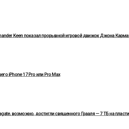
ommander Keen показал прорывной игровой движок Джона Карма
го iPhone 17 Pro или Pro Max
gate, возможно, достигли священного Грааля — 7 ТБ на пласт