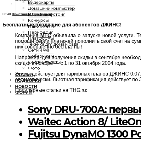
Видеокарты
Домашний компьютер
Игры и индустрия
03:40 [
Константин Серебряков
]
Конкурсы
Бесплатные входящие для абонентов ДЖИНС!
Накопители
Периферия
Компания
МТС
объявила о запуске новой услуги. 
Платформы
помощи серии платежей пополнить свой счет на сум
Техника для дома и сада
них совершенно бесплатны!
Сети и WiFi
Собери сам
Например, для получения скидки в сентябре необходи
Софт и утилиты
скидки в ноябре — с 1 по 31 октября 2004 года.
Фото
Услуга действует для тарифных планов ДЖИНС 0.07
СТАТЬИ
автоматически. Льготная тарификация действует по 3
ПОДБОРКИ
НОВОСТИ
Популярные статьи на THG.ru:
ФОРУМ
Sony DRU-700A: первы
Waitec Action 8/ Lit
Fujitsu DynaMO 1300 P