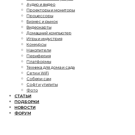
Аудио и видео
Проекторы и мониторы
Процессоры
Бизнес и рынок
Видеокарты
Домашний компьютер
Игры и индустрия
Конкурсы
Накопители
Периферия
Платформы
Техника для дома и сада
Сети и WiFi
Собери сам
Софт и утилиты
Фото
СТАТЬИ
ПОДБОРКИ
НОВОСТИ
ФОРУМ