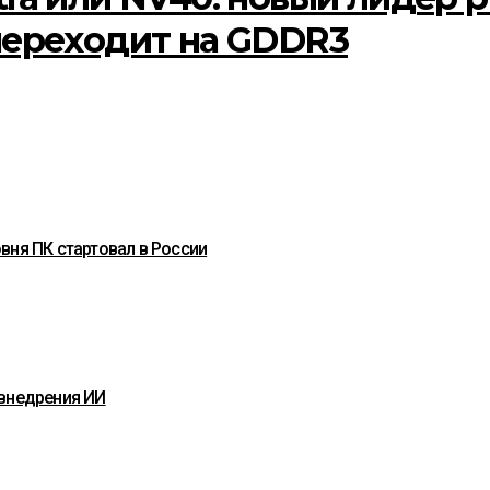
 переходит на GDDR3
вня ПК стартовал в России
 внедрения ИИ