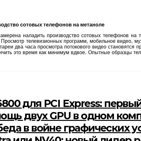
зводство сотовых телефонов на метаноле
амерена наладить производство сотовых телефонов на т
 Просмотр телевизионных программ, мобильное видео, му
атареи два часа просмотра потокового видео становятся 
ичить это время как минимум вдвое. Опытные образцы те
6800 для PCI Express: первы
: мощь двух GPU в одном ком
обеда в войне графических 
ltra или NV40: новый лидер 