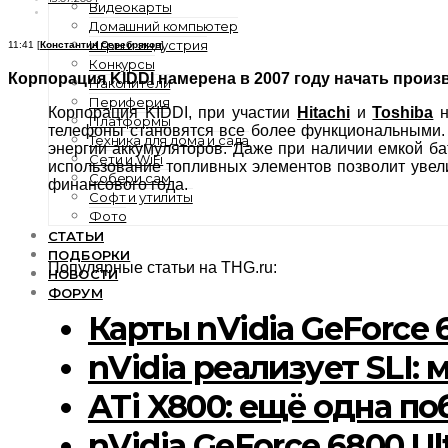
Видеокарты
Домашний компьютер
Игры и индустрия
11:41 [
Константин Серебряков
]
Конкурсы
Корпорация KIDDI намерена в 2007 году начать прои
Накопители
Периферия
Корпорация KIDDI, при участии
Hitachi
и
Toshiba
н
Платформы
телефоны становятся все более функциональными.
Техника для дома и сада
энергии аккумуляторов. Даже при наличии емкой б
Сети и WiFi
использование топливных элементов позволит увел
Собери сам
финансового года.
Софт и утилиты
Фото
СТАТЬИ
ПОДБОРКИ
Популярные статьи на THG.ru:
НОВОСТИ
ФОРУМ
Карты nVidia GeForce 
nVidia реализует SLI
ATi X800: ещё одна п
nVidia GeForce 6800 U