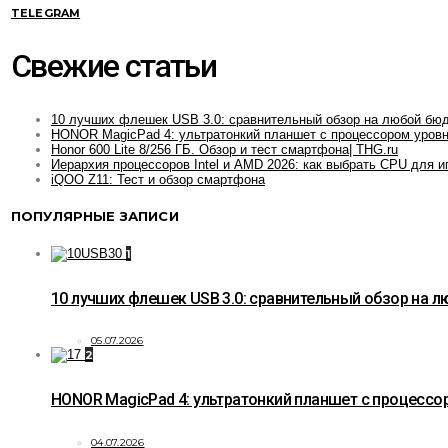
TELEGRAM
Свежие статьи
10 лучших флешек USB 3.0: сравнительный обзор на любой бю
HONOR MagicPad 4: ультратонкий планшет с процессором уровн
Honor 600 Lite 8/256 ГБ. Обзор и тест смартфона| THG.ru
Иерархия процессоров Intel и AMD 2026: как выбрать CPU для и
iQOO Z11: Тест и обзор смартфона
ПОПУЛЯРНЫЕ ЗАПИСИ
1
10 лучших флешек USB 3.0: сравнительный обзор на 
05.07.2026
2
HONOR MagicPad 4: ультратонкий планшет с процессор
04.07.2026