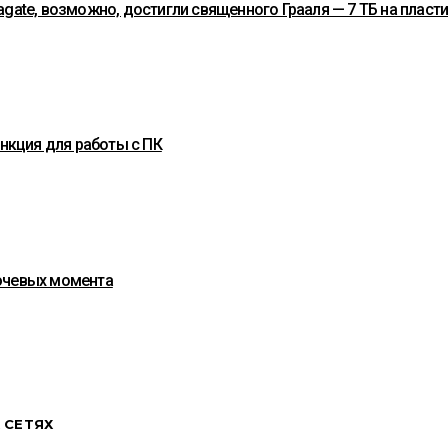
gate, возможно, достигли священного Грааля — 7 ТБ на пласт
ункция для работы с ПК
лючевых момента
 СЕТЯХ