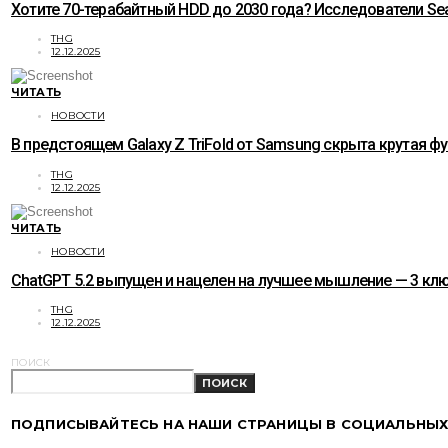
Хотите 70-терабайтный HDD до 2030 года? Исследователи Sea
THG
12.12.2025
ЧИТАТЬ
НОВОСТИ
В предстоящем Galaxy Z TriFold от Samsung скрыта крутая ф
THG
12.12.2025
ЧИТАТЬ
НОВОСТИ
ChatGPT 5.2 выпущен и нацелен на лучшее мышление — 3 к
THG
12.12.2025
ПОИСК
ПОИСК
ПОДПИСЫВАЙТЕСЬ НА НАШИ СТРАНИЦЫ В СОЦИАЛЬНЫХ