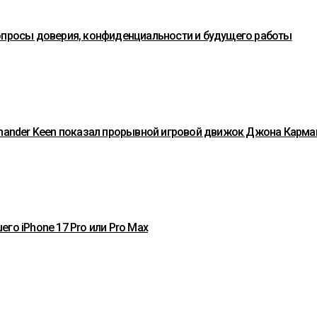
вопросы доверия, конфиденциальности и будущего работы
ommander Keen показал прорывной игровой движок Джона Карма
го iPhone 17 Pro или Pro Max