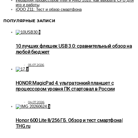
Иерархия процессоров Intel и AMD 2026: как выбрать CPU для
игр и работы
iQOO Z11: Тест и обзор смартфона
ПОПУЛЯРНЫЕ ЗАПИСИ
1
10 лучших флешек USB 3.0: сравнительный обзор на
любой бюджет
05.07.2026
2
HONOR MagicPad 4: ультратонкий планшет с
процессором уровня ПК стартовал в России
04.07.2026
3
Honor 600 Lite 8/256 ГБ. Обзор и тест смартфона|
THG.ru