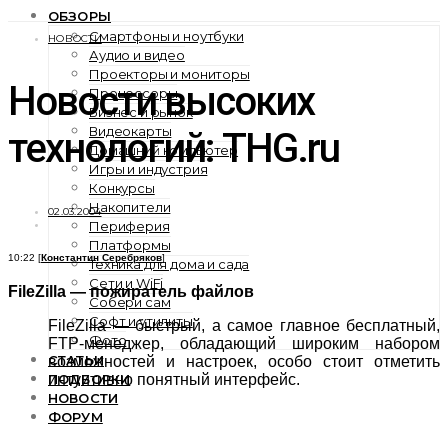
ОБЗОРЫ
Смартфоны и ноутбуки
НОВОСТИ
Аудио и видео
Проекторы и мониторы
Новости высоких
Процессоры
Бизнес и рынок
Видеокарты
технологий: THG.ru
Домашний компьютер
Игры и индустрия
Конкурсы
Накопители
02.03.2004
Периферия
Платформы
10:22 [
Константин Серебряков
]
Техника для дома и сада
Сети и WiFi
FileZilla — пожиратель файлов
Собери сам
Софт и утилиты
FileZilla — быстрый, а самое главное бесплатный,
Фото
FTP-менеджер, обладающий широким набором
СТАТЬИ
возможностей и настроек, особо стоит отметить
ПОДБОРКИ
интуитивно понятный интерфейс.
НОВОСТИ
ФОРУМ