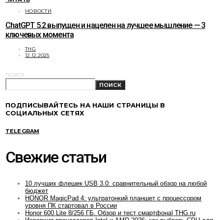
НОВОСТИ
ChatGPT 5.2 выпущен и нацелен на лучшее мышление — 3
ключевых момента
THG
12.12.2025
ПОИСК
ПОИСК
ПОДПИСЫВАЙТЕСЬ НА НАШИ СТРАНИЦЫ В
СОЦИАЛЬНЫХ СЕТЯХ
TELEGRAM
Свежие статьи
10 лучших флешек USB 3.0: сравнительный обзор на любой
бюджет
HONOR MagicPad 4: ультратонкий планшет с процессором
уровня ПК стартовал в России
Honor 600 Lite 8/256 ГБ. Обзор и тест смартфона| THG.ru