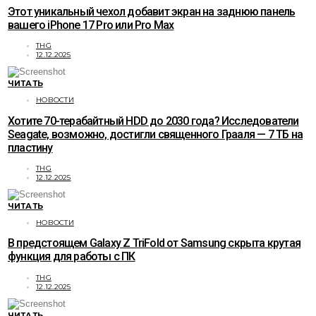
Этот уникальный чехол добавит экран на заднюю панель
вашего iPhone 17 Pro или Pro Max
THG
12.12.2025
ЧИТАТЬ
НОВОСТИ
Хотите 70-терабайтный HDD до 2030 года? Исследователи
Seagate, возможно, достигли священного Грааля — 7 ТБ на
пластину
THG
12.12.2025
ЧИТАТЬ
НОВОСТИ
В предстоящем Galaxy Z TriFold от Samsung скрыта крутая
функция для работы с ПК
THG
12.12.2025
ЧИТАТЬ