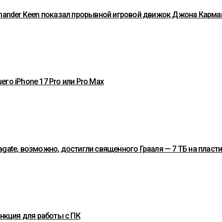
ommander Keen показал прорывной игровой движок Джона Карма
го iPhone 17 Pro или Pro Max
gate, возможно, достигли священного Грааля — 7 ТБ на пласт
ункция для работы с ПК