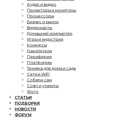
Аудио и видео
Проекторы и мониторы
Процессоры
Бизнес и рынок
Видеокарты
Домашний компьютер
Игры и индустрия
Конкурсы
Накопители
Периферия
Платформы
Техника для дома и сада
Сети и WiFi
Собери сам
Софт и утилиты
Фото
СТАТЬИ
ПОДБОРКИ
НОВОСТИ
ФОРУМ