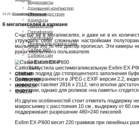
Видеокарты
Домашний компьютер
Игры и индустрия
21:21 [
Станислав Васильев
]
Конкурсы
6 мегапикселей в кармане
Накопители
Периферия
Счастье не в мегапикселях, и даже не в их количес
Платформы
утруждать себя сложными настройками полуторак
Техника для дома и сада
мыльница это то что доктор прописал. Эти камеры н
Сети и WiFi
руках неопытного пользователя.
Собери сам
Софт и утилиты
Фото
Casio выпустила шестимегапиксельную Exilim EX-P60
СТАТЬИ
снимков подряд (до стопроцентного заполнения буфе
Снимки сохраняются в JPEG с EXIF версии 2.2, вид
ПОДБОРКИ
снимка составляет 2816 x 2112, чего вполне достато
НОВОСТИ
индустрии, однако для роликов «на память» сгодится
ФОРУМ
Из других особенностей стоит отметить поддержку н
макросъемку с расстояния 10 см , выдержку от 60 се
поддерживает разрешение 480×240 пикселей.
Exilim EX-P600 весит 220 граммов при линейных ра