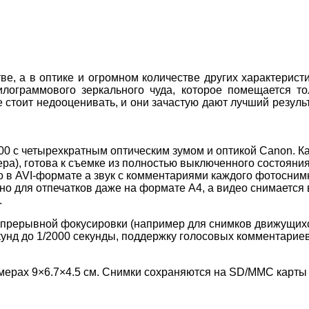
тве, а в оптике и огромном количестве других характерис
илограммового зеркального чуда, которое помещается 
е стоит недооценивать, и они зачастую дают лучший резуль
0 с четырехкратным оптическим зумом и оптикой Canon. Ка
ра), готова к съемке из полностью выключенного состояни
ео в AVI-формате а звук с комментариями каждого фотосн
чно для отпечатков даже на формате A4, а видео снимается 
.
епрерывной фокусировки (например для снимков движущихся
кунд до 1/2000 секунды, поддержку голосовых комментариев
змерах 9×6.7×4.5 см. Снимки сохраняются на SD/MMC карты