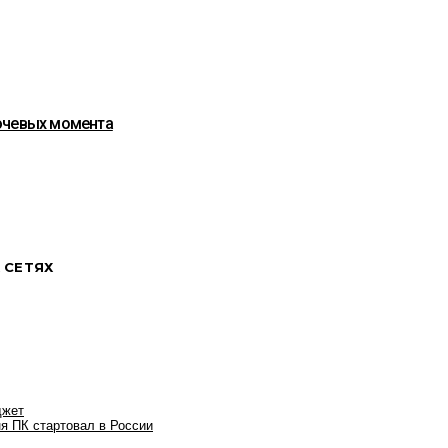
лючевых момента
 СЕТЯХ
джет
я ПК стартовал в России