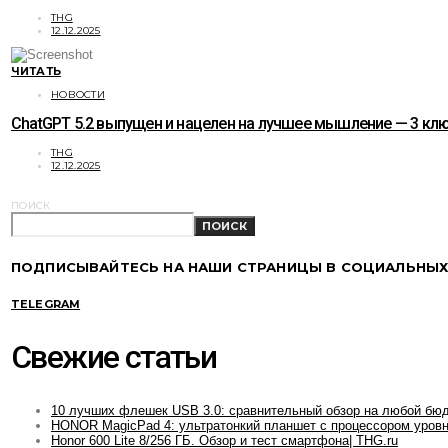
THG
12.12.2025
ЧИТАТЬ
НОВОСТИ
ChatGPT 5.2 выпущен и нацелен на лучшее мышление — 3 к
THG
12.12.2025
ПОИСК
ПОИСК
ПОДПИСЫВАЙТЕСЬ НА НАШИ СТРАНИЦЫ В СОЦИАЛЬНЫХ
TELEGRAM
Свежие статьи
10 лучших флешек USB 3.0: сравнительный обзор на любой бю
HONOR MagicPad 4: ультратонкий планшет с процессором уровн
Honor 600 Lite 8/256 ГБ. Обзор и тест смартфона| THG.ru