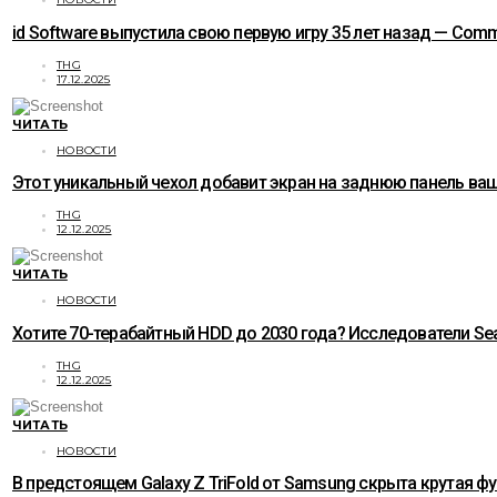
id Software выпустила свою первую игру 35 лет назад — C
THG
17.12.2025
ЧИТАТЬ
НОВОСТИ
Этот уникальный чехол добавит экран на заднюю панель ваше
THG
12.12.2025
ЧИТАТЬ
НОВОСТИ
Хотите 70-терабайтный HDD до 2030 года? Исследователи Sea
THG
12.12.2025
ЧИТАТЬ
НОВОСТИ
В предстоящем Galaxy Z TriFold от Samsung скрыта крутая ф