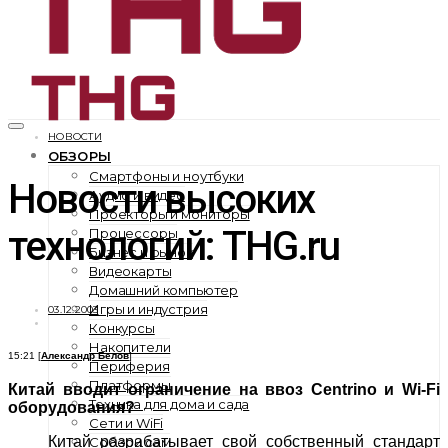
НОВОСТИ
ОБЗОРЫ
Смартфоны и ноутбуки
Новости высоких
Аудио и видео
Проекторы и мониторы
технологий: THG.ru
Процессоры
Бизнес и рынок
Видеокарты
Домашний компьютер
Игры и индустрия
03.12.2003
Конкурсы
Накопители
15:21 [
Александр Белов
]
Периферия
Платформы
Китай вводит ограничение на ввоз Centrino и Wi-Fi
Техника для дома и сада
оборудования?
Сети и WiFi
Китай разрабатывает свой собственный стандарт
Собери сам