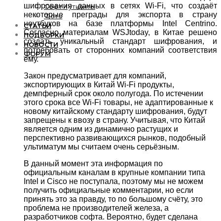
шифрования данных в сетях Wi-Fi, что создаёт
Софт и утилиты
некоторые преграды для экспорта в страну
Фото
ноутбуков на базе платформы Intel Centrino.
СТАТЬИ
Согласно материалам WSJtoday, в Китае решено
ПОДБОРКИ
создать уникальный стандарт шифрования, и
НОВОСТИ
потребовать от сторонних компаний соответствия
ФОРУМ
ему.
Закон предусматривает для компаний,
экспортирующих в Китай Wi-Fi продукты,
демпферный срок около полугода. По истечении
этого срока все Wi-Fi товары, не адаптированные к
новому китайскому стандарту шифрования, будут
запрещены к ввозу в страну. Учитывая, что Китай
является одним из динамично растущих и
перспективно развивающихся рынков, подобный
ультиматум мы считаем очень серьёзным.
В данный момент эта информация по
официальным каналам в крупные компании типа
Intel и Cisco не поступала, поэтому мы не можем
получить официальные комментарии, но если
принять это за правду, то по большому счёту, это
проблема не производителей железа, а
разработчиков софта. Вероятно, будет сделана