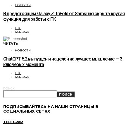
НОВОСТИ
В предстоящем Galaxy Z TriFold от Samsung скрыта крутая
функция для работы с ПК
THG
12.12.2025
ЧИТАТЬ
НОВОСТИ
ChatGPT 5.2 выпущен и нацелен на лучшее мышление — 3
ключевых момента
THG
12.12.2025
ПОИСК
ПОИСК
ПОДПИСЫВАЙТЕСЬ НА НАШИ СТРАНИЦЫ В
СОЦИАЛЬНЫХ СЕТЯХ
TELEGRAM