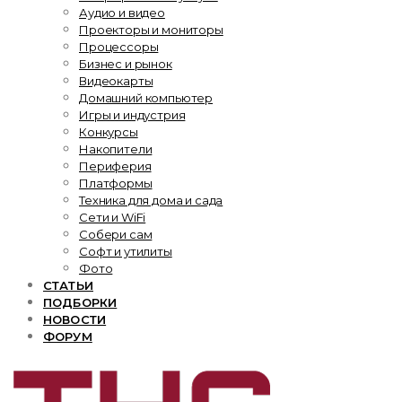
Аудио и видео
Проекторы и мониторы
Процессоры
Бизнес и рынок
Видеокарты
Домашний компьютер
Игры и индустрия
Конкурсы
Накопители
Периферия
Платформы
Техника для дома и сада
Сети и WiFi
Собери сам
Софт и утилиты
Фото
СТАТЬИ
ПОДБОРКИ
НОВОСТИ
ФОРУМ