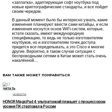
«заплатка», адаптирующая софт ноутбука под
новые криптографические стандарты, и все пойдет
своим чередом.
В данный момент было бы интересно узнать, какие
изменения планируют ввести сами китайцы, и если
изменения коснутся основ WiFi-систем, которые,
кстати сказать, имеют международную
спецификацию, то ведь не только изготовителям
ноутбуков, но и изготовителям точек доступа
придется все переделывать, а это Cisco и многие
другие. Вероятно, в таком случае ситуация с
беспроводными сетями в Китае может стать очень
накалённой…
ВАМ ТАКЖЕ МОЖЕТ ПОНРАВИТЬСЯ
ЧИТАТЬ
НОВОСТИ
HONOR MagicPad 4: ультратонкий планшет с процессором
уровня ПК стартовал в России