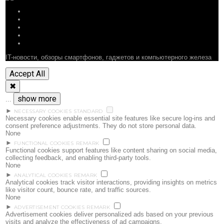
ОБЗОРЫ
СТАТЬИ
ПОДБОРКИ
НОВОСТИ
ФОРУМ
IT-новости, обзоры смартфонов, гаджетов и компьютерного железа
Accept All
✖
show more
...
►
NECESSARY COOKIES
STANDARD
Necessary cookies enable essential site features like secure log-ins and
consent preference adjustments. They do not store personal data.
None
►
FUNCTIONAL COOKIES
REMARK
Functional cookies support features like content sharing on social media,
collecting feedback, and enabling third-party tools.
None
►
ANALYTICAL COOKIES
REMARK
Analytical cookies track visitor interactions, providing insights on metrics
like visitor count, bounce rate, and traffic sources.
None
►
ADVERTISEMENT COOKIES
REMARK
Advertisement cookies deliver personalized ads based on your previous
visits and analyze the effectiveness of ad campaigns.