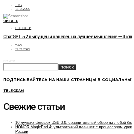
THG
12.12.2025
ЧИТАТЬ
НОВОСТИ
ChatGPT 5.2 выпущен и нацелен на лучшее мышление — 3 к
THG
12.12.2025
ПОИСК
ПОИСК
ПОДПИСЫВАЙТЕСЬ НА НАШИ СТРАНИЦЫ В СОЦИАЛЬНЫХ
TELEGRAM
Свежие статьи
10 лучших флешек USB 3.0: сравнительный обзор на любой бю
HONOR MagicPad 4: ультратонкий планшет с процессором уровн
России