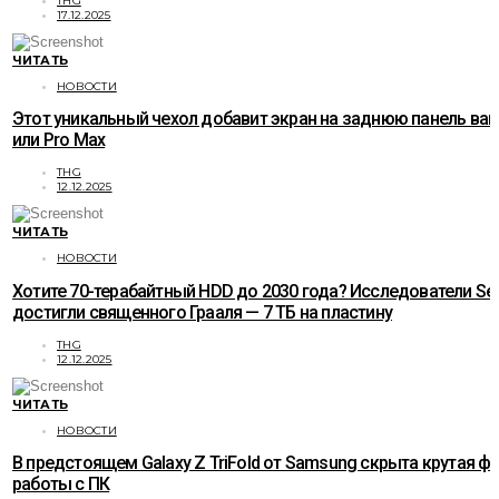
THG
17.12.2025
ЧИТАТЬ
НОВОСТИ
Этот уникальный чехол добавит экран на заднюю панель ваше
или Pro Max
THG
12.12.2025
ЧИТАТЬ
НОВОСТИ
Хотите 70-терабайтный HDD до 2030 года? Исследователи Se
достигли священного Грааля — 7 ТБ на пластину
THG
12.12.2025
ЧИТАТЬ
НОВОСТИ
В предстоящем Galaxy Z TriFold от Samsung скрыта крутая ф
работы с ПК