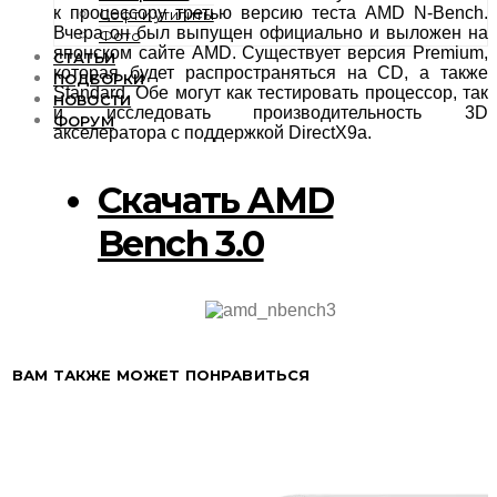
к процессору третью версию теста AMD N-Bench.
Софт и утилиты
Вчера он был выпущен официально и выложен на
Фото
японском сайте AMD. Существует версия Premium,
СТАТЬИ
которая будет распространяться на CD, а также
ПОДБОРКИ
Standard. Обе могут как тестировать процессор, так
НОВОСТИ
и исследовать производительность 3D
ФОРУМ
акселератора с поддержкой DirectX9a.
Скачать AMD
Bench 3.0
ВАМ ТАКЖЕ МОЖЕТ ПОНРАВИТЬСЯ