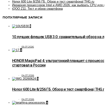
Honor 600 Lite 8/256 ГБ. Обзор и тест смартфона| THG.ru
Иерархия процессоров Intel и AMD 2026: как выбрать CPU для и
iQOO Z11: Тест и обзор смартфона
ПОПУЛЯРНЫЕ ЗАПИСИ
1
10 лучших флешек USB 3.0: сравнительный обзор на 
05.07.2026
2
HONOR MagicPad 4: ультратонкий планшет с процессо
стартовал в России
04.07.2026
3
Honor 600 Lite 8/256 ГБ. Обзор и тест смартфона| THG.r
04.07.2026
4