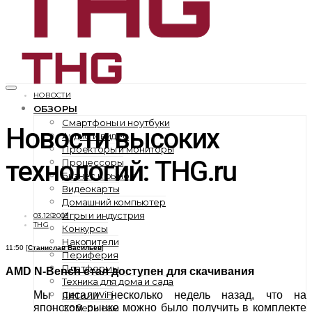
НОВОСТИ
ОБЗОРЫ
Смартфоны и ноутбуки
Новости высоких
Аудио и видео
Проекторы и мониторы
технологий: THG.ru
Процессоры
Бизнес и рынок
Видеокарты
Домашний компьютер
Игры и индустрия
03.12.2003
THG
Конкурсы
Накопители
11:50 [
Станислав Васильев
]
Периферия
Платформы
AMD N-Bench стал доступен для скачивания
Техника для дома и сада
Сети и WiFi
Мы писали несколько недель назад, что на
японском рынке можно было получить в комплекте
Собери сам