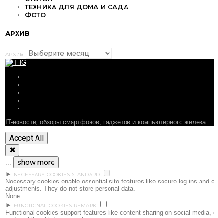
ТЕХНИКА ДЛЯ ДОМА И САДА
ФОТО
АРХИВ
АРХИВ
ОБЗОРЫ
СТАТЬИ
ПОДБОРКИ
НОВОСТИ
ФОРУМ
IT-новости, обзоры смартфонов, гаджетов и компьютерного железа
Accept All
✖
show more
...
►
NECESSARY COOKIES
STANDARD
Necessary cookies enable essential site features like secure log-ins and c
adjustments. They do not store personal data.
None
►
FUNCTIONAL COOKIES
REMARK
Functional cookies support features like content sharing on social media, c