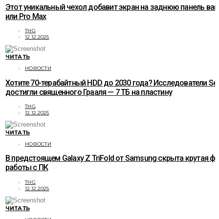
Этот уникальный чехол добавит экран на заднюю панель ваше
или Pro Max
THG
12.12.2025
ЧИТАТЬ
НОВОСТИ
Хотите 70-терабайтный HDD до 2030 года? Исследователи Se
достигли священного Грааля — 7 ТБ на пластину
THG
12.12.2025
ЧИТАТЬ
НОВОСТИ
В предстоящем Galaxy Z TriFold от Samsung скрыта крутая ф
работы с ПК
THG
12.12.2025
ЧИТАТЬ