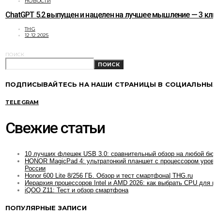
НОВОСТИ
ChatGPT 5.2 выпущен и нацелен на лучшее мышление — 3 к
THG
12.12.2025
ПОИСК
ПОИСК
ПОДПИСЫВАЙТЕСЬ НА НАШИ СТРАНИЦЫ В СОЦИАЛЬНЫХ
TELEGRAM
Свежие статьи
10 лучших флешек USB 3.0: сравнительный обзор на любой бю
HONOR MagicPad 4: ультратонкий планшет с процессором уровн
России
Honor 600 Lite 8/256 ГБ. Обзор и тест смартфона| THG.ru
Иерархия процессоров Intel и AMD 2026: как выбрать CPU для и
iQOO Z11: Тест и обзор смартфона
ПОПУЛЯРНЫЕ ЗАПИСИ