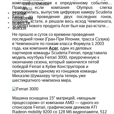
компаний-спонсоров к опредленному событию…
Софт и утилиты
Правда, если компания Olympus слегка
Фото
поторопилась, выпустив цифровую камеру Scuderia
СТАТЬИ
Ferrari до проведения двух последних гонок,
ПОДБОРКИ
которые, кстати, и решали весь исход Чемпионата,
НОВОСТИ
то релиз нового продукта Acer был как раз кстати…
ФОРУМ
Не прошло и суток со времени проведения
последней гонки (Гран-При Японии, трасса Сузука)
в Чемпионате по гонкам класса Формула-1 2003
года, как компания
Acer
, один из деловых
партнеров команды Scuderia Ferrari, представила
модель ноутбука Ferrari 3000, приуроченную к
окончанию сезона, который закончился пятой
победой Ferrari в Кубке Конструкторов и
присвоением однному из гонщиков команды
Михаэлю Шумахеру титула теперь уже
шестикратного чемпиона мира.
Машина оснащена 15″ матрицей, «мощным
процессором» от компании AMD — одного из
спонсоров Ferrari, графическим движком ATI
Radeon mobility 9200 со 128 Мб видеопамяти, 512