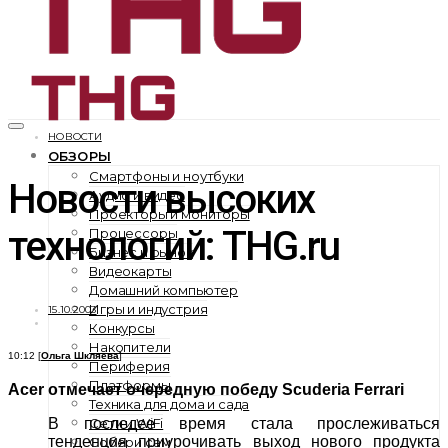
НОВОСТИ
ОБЗОРЫ
Смартфоны и ноутбуки
Новости высоких
Аудио и видео
Проекторы и мониторы
технологий: THG.ru
Процессоры
Бизнес и рынок
Видеокарты
Домашний компьютер
Игры и индустрия
15.10.2003
Конкурсы
Накопители
10:12 [
Ольга Шкляева
]
Периферия
Платформы
Acer отмечает очередную победу Scuderia Ferrari
Техника для дома и сада
Сети и WiFi
В последее время стала прослеживаться
тенденция приурочивать выход нового продукта
Собери сам