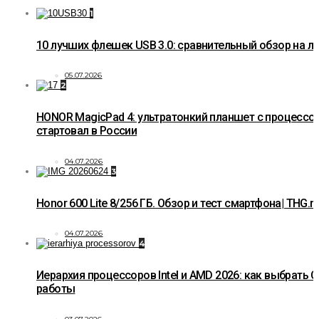
1
10 лучших флешек USB 3.0: сравнительный обзор на 
05.07.2026
2
HONOR MagicPad 4: ультратонкий планшет с процессо
стартовал в России
04.07.2026
3
Honor 600 Lite 8/256 ГБ. Обзор и тест смартфона| THG.r
04.07.2026
4
Иерархия процессоров Intel и AMD 2026: как выбрать C
работы