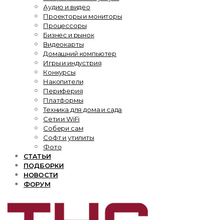
Аудио и видео
Проекторы и мониторы
Процессоры
Бизнес и рынок
Видеокарты
Домашний компьютер
Игры и индустрия
Конкурсы
Накопители
Периферия
Платформы
Техника для дома и сада
Сети и WiFi
Собери сам
Софт и утилиты
Фото
СТАТЬИ
ПОДБОРКИ
НОВОСТИ
ФОРУМ