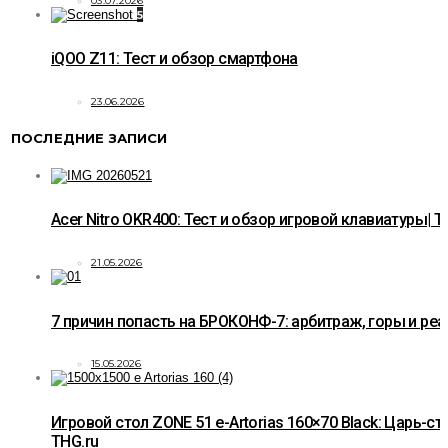
03.07.2026
5
iQOO Z11: Тест и обзор смартфона
23.06.2026
ПОСЛЕДНИЕ ЗАПИСИ
Acer Nitro OKR400: Тест и обзор игровой клавиатуры| T
21.05.2026
7 причин попасть на БРОКОНФ-7: арбитраж, горы и ре
15.05.2026
Игровой стол ZONE 51 e-Artorias 160×70 Black: Царь-ст
THG.ru