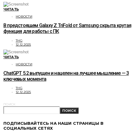
ЧИТАТЬ
НОВОСТИ
В предстоящем Galaxy Z TriFold от Samsung скрыта крутая
функция для работы с ПК
THG
12.12.2025
ЧИТАТЬ
НОВОСТИ
ChatGPT 5.2 выпущен и нацелен на лучшее мышление — 3
ключевых момента
THG
12.12.2025
ПОИСК
ПОИСК
ПОДПИСЫВАЙТЕСЬ НА НАШИ СТРАНИЦЫ В
СОЦИАЛЬНЫХ СЕТЯХ