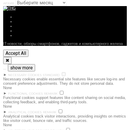
АРХИВ
ОБЗОРЫ
СТАТЬИ
ПОДБОРКИ
НОВОСТИ
ФОРУМ
IT-новости, обзоры смартфонов, гаджетов и компьютерного железа
Accept All
✖
show more
...
►
NECESSARY COOKIES
STANDARD
Necessary cookies enable essential site features like secure log-ins and
consent preference adjustments. They do not store personal data.
None
►
FUNCTIONAL COOKIES
REMARK
Functional cookies support features like content sharing on social media,
collecting feedback, and enabling third-party tools.
None
►
ANALYTICAL COOKIES
REMARK
Analytical cookies track visitor interactions, providing insights on metrics
like visitor count, bounce rate, and traffic sources.
None