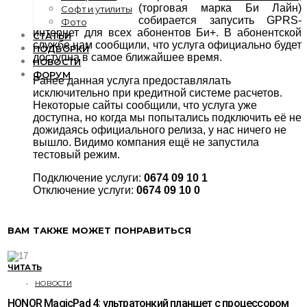
(торговая марка Би Лайн)
Софт и утилиты
собирается запусить GPRS-
Фото
интернет для всех абонентов Би+. В абонентской
СТАТЬИ
службе нам сообщили, что услуга официально будет
ПОДБОРКИ
доступна в самое ближайшее время.
НОВОСТИ
ФОРУМ
Ранее данная услуга предоставлялать
исключительно при кредитной системе расчетов.
Некоторые сайты сообщили, что услуга уже
доступна, но когда мы попытались подключить её не
дожидаясь официального релиза, у нас ничего не
вышло. Видимо компания ещё не запустила
тестовый режим.
Подключение услуги:
0674 09 10 1
Отключение услуги:
0674 09 10 0
ВАМ ТАКЖЕ МОЖЕТ ПОНРАВИТЬСЯ
ЧИТАТЬ
НОВОСТИ
HONOR MagicPad 4: ультратонкий планшет с процессором