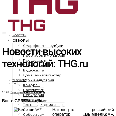
НОВОСТИ
ОБЗОРЫ
Смартфоны и ноутбуки
Новости высоких
Аудио и видео
Проекторы и мониторы
технологий: THG.ru
Процессоры
Бизнес и рынок
Видеокарты
Домашний компьютер
Игры и индустрия
27.09.2003
THG
Конкурсы
Накопители
10:40 [
Герастровский Александр
]
Периферия
Платформы
Би+ с GPRS-интернет
Техника для дома и сада
Сети и WiFi
Наконец-то российский
оператор
«ВымпелКом»
,
Собери сам