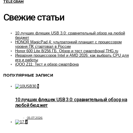
TELEGRAM
Свежие статьи
10 лучших флешек USB 3.0: сравнительный обзор на любой
бюджет
HONOR MagicPad 4: ультратонкий планшет с процессором
уровня ПК стартовал в России
Honor 600 Lite 8/256 ГБ. Обзор и тест смартфона| THG.ru
Иерархия процессоров Intel и AMD 2026: как выбрать CPU для
игр и работы
iQOO Z11: Тест и обзор смартфона
ПОПУЛЯРНЫЕ ЗАПИСИ
1
10 лучших флешек USB 3.0: сравнительный обзор на
любой бюджет
05.07.2026
2