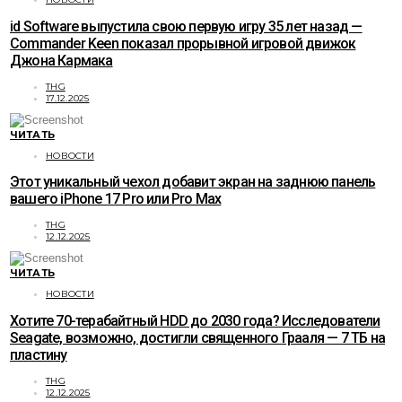
id Software выпустила свою первую игру 35 лет назад —
Commander Keen показал прорывной игровой движок
Джона Кармака
THG
17.12.2025
ЧИТАТЬ
НОВОСТИ
Этот уникальный чехол добавит экран на заднюю панель
вашего iPhone 17 Pro или Pro Max
THG
12.12.2025
ЧИТАТЬ
НОВОСТИ
Хотите 70-терабайтный HDD до 2030 года? Исследователи
Seagate, возможно, достигли священного Грааля — 7 ТБ на
пластину
THG
12.12.2025