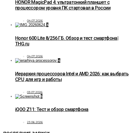
HONOR MagicPad 4: ультратонкий планшет с
процессором уровня ПК стартовал в России
04.07.2026
3
Honor 600 Lite 8/256 ГБ. Обзор и тест смартфона|
THG.ru
04.07.2026
4
Иерархия процессоров Intel и AMD 2026: как выбрать
CPU для игр и работы
03.07.2026
5
iQOO Z11: Тест и обзор смартфона
23.06.2026
ПОСЛЕДНИЕ ЗАПИСИ