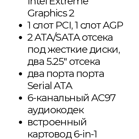
Intel Extreme
Graphics 2
1 слот PCI, 1 слот AGP
2 ATA/SATA отсека
под жесткие диски,
два 5.25″ отсека
два порта порта
Serial ATA
6-канальный AC97
аудиокодек
встроенный
картовод 6-in-1