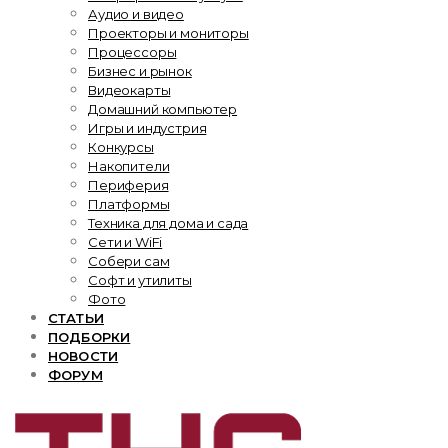
Аудио и видео
Проекторы и мониторы
Процессоры
Бизнес и рынок
Видеокарты
Домашний компьютер
Игры и индустрия
Конкурсы
Накопители
Периферия
Платформы
Техника для дома и сада
Сети и WiFi
Собери сам
Софт и утилиты
Фото
СТАТЬИ
ПОДБОРКИ
НОВОСТИ
ФОРУМ