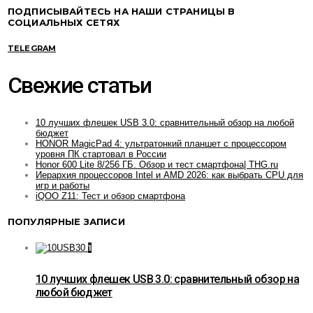
ПОДПИСЫВАЙТЕСЬ НА НАШИ СТРАНИЦЫ В
СОЦИАЛЬНЫХ СЕТЯХ
TELEGRAM
Свежие статьи
10 лучших флешек USB 3.0: сравнительный обзор на любой
бюджет
HONOR MagicPad 4: ультратонкий планшет с процессором
уровня ПК стартовал в России
Honor 600 Lite 8/256 ГБ. Обзор и тест смартфона| THG.ru
Иерархия процессоров Intel и AMD 2026: как выбрать CPU для
игр и работы
iQOO Z11: Тест и обзор смартфона
ПОПУЛЯРНЫЕ ЗАПИСИ
1
10 лучших флешек USB 3.0: сравнительный обзор на
любой бюджет