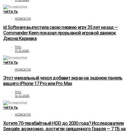
ЧИТАТЬ
НОВОСТИ
id Software выпустила свою первую игру 35 лет назад —
Commander Keen показал прорывной игровой движок
Джона Кармака
THG
17.12.2025
ЧИТАТЬ
НОВОСТИ
Этот уникальный чехол добавит экран на заднюю панель
вашего iPhone 17 Pro или Pro Max
THG
12.12.2025
ЧИТАТЬ
НОВОСТИ
Хотите 70-терабайтный HDD до 2030 года? Исследователи
Seagate, возможно, достигли священного Грааля — 7 ТБ на