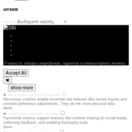
АРХИВ
АРХИВ
ОБЗОРЫ
СТАТЬИ
ПОДБОРКИ
НОВОСТИ
ФОРУМ
IT-новости, обзоры смартфонов, гаджетов и компьютерного железа
Accept All
✖
show more
...
►
NECESSARY COOKIES
STANDARD
Necessary cookies enable essential site features like secure log-ins and
consent preference adjustments. They do not store personal data.
None
►
FUNCTIONAL COOKIES
REMARK
Functional cookies support features like content sharing on social media,
collecting feedback, and enabling third-party tools.
None