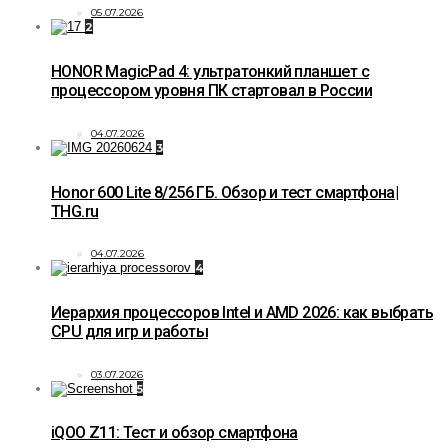
05.07.2026
2
HONOR MagicPad 4: ультратонкий планшет с
процессором уровня ПК стартовал в России
04.07.2026
3
Honor 600 Lite 8/256 ГБ. Обзор и тест смартфона|
THG.ru
04.07.2026
4
Иерархия процессоров Intel и AMD 2026: как выбрать
CPU для игр и работы
03.07.2026
5
iQOO Z11: Тест и обзор смартфона