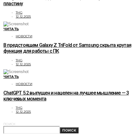
пластину
THG
12.12.2025
ЧИТАТЬ
НОВОСТИ
В предстоящем Galaxy Z TriFold от Samsung скрыта крутая
функция для работы с ПК
THG
12.12.2025
ЧИТАТЬ
НОВОСТИ
ChatGPT 5.2 выпущен и нацелен на лучшее мышление — 3
ключевых момента
THG
12.12.2025
ПОИСК
ПОИСК