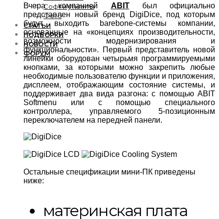
Вчера компанией
ABIT
был официально
Софт и утилиты
представлен новый бренд DigiDice, под которым
Фото
будут выходить barebone-системы компании,
СТАТЬИ
основанные на «концепциях производительности,
ПОДБОРКИ
возможности модернизирования и
НОВОСТИ
функциональности». Первый представитель новой
ФОРУМ
линейки оборудован четырьмя программируемыми
кнопками, за которыми можно закрепить любые
необходимые пользователю функции и приложения,
дисплеем, отображающим состояние системы, и
поддерживает два вида разгона: с помощью ABIT
Softmenu или с помощью специального
контроллера, управляемого 5-позиционным
переключателем на передней панели.
Остальные спецификации мини-ПК приведены
ниже:
материнская плата