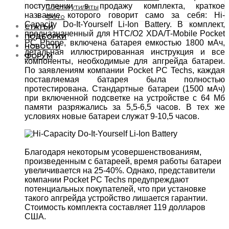
поступлении в продажу комплекта, краткое
Софт и утилиты
название которого говорит само за себя: Hi-
Фото
Capacity Do-It-Yourself Li-Ion Battery. В комплект,
СТАТЬИ
предназначенный для HTC/O2 XDA/T-Mobile Pocket
ПОДБОРКИ
PC Phone, включена батарея емкостью 1800 мАч,
НОВОСТИ
детальная иллюстрированная инструкция и все
ФОРУМ
компоненты, необходимые для апгрейда батареи.
По заявлениям компании Pocket PC Techs, каждая
поставляемая батарея была полностью
протестирована. Стандартные батареи (1500 мАч)
при включенной подсветке на устройстве с 64 Мб
памяти разряжались за 5,5-6,5 часов. В тех же
условиях новые батареи служат 9-10,5 часов.
Благодаря некоторым усовершенствованиям,
произведенным с батареей, время работы батареи
увеличивается на 25-40%. Однако, представители
компании Pocket PC Techs предупреждают
потенциальных покупателей, что при установке
такого апгрейда устройство лишается гарантии.
Стоимость комплекта составляет 119 долларов
США.