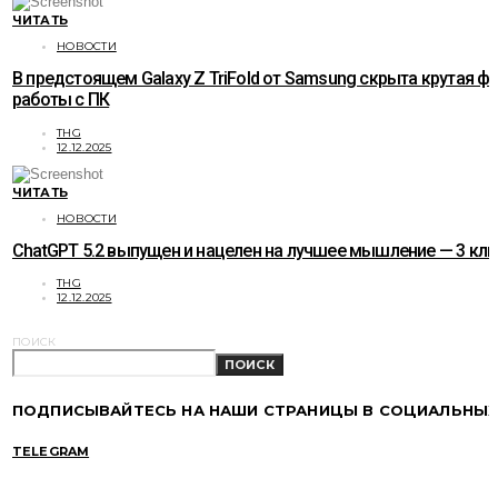
ЧИТАТЬ
НОВОСТИ
В предстоящем Galaxy Z TriFold от Samsung скрыта крутая ф
работы с ПК
THG
12.12.2025
ЧИТАТЬ
НОВОСТИ
ChatGPT 5.2 выпущен и нацелен на лучшее мышление — 3 к
THG
12.12.2025
ПОИСК
ПОИСК
ПОДПИСЫВАЙТЕСЬ НА НАШИ СТРАНИЦЫ В СОЦИАЛЬНЫХ
TELEGRAM