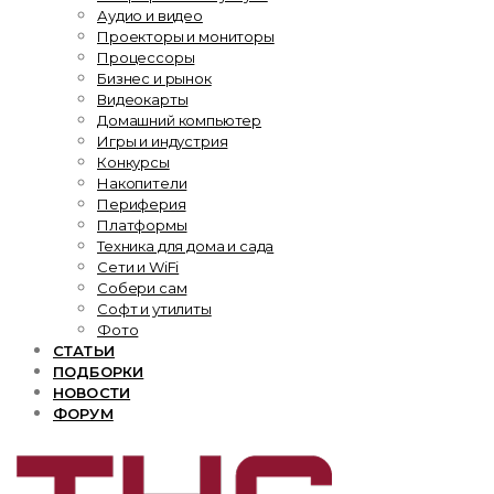
Аудио и видео
Проекторы и мониторы
Процессоры
Бизнес и рынок
Видеокарты
Домашний компьютер
Игры и индустрия
Конкурсы
Накопители
Периферия
Платформы
Техника для дома и сада
Сети и WiFi
Собери сам
Софт и утилиты
Фото
СТАТЬИ
ПОДБОРКИ
НОВОСТИ
ФОРУМ