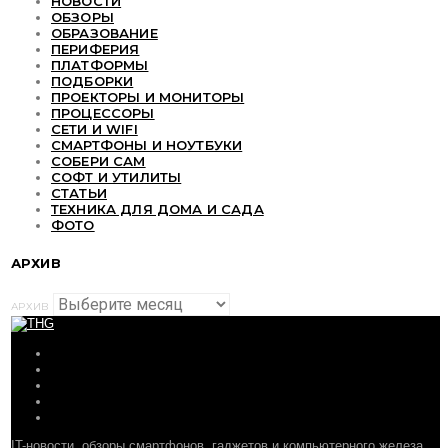
НОВОСТИ
ОБЗОРЫ
ОБРАЗОВАНИЕ
ПЕРИФЕРИЯ
ПЛАТФОРМЫ
ПОДБОРКИ
ПРОЕКТОРЫ И МОНИТОРЫ
ПРОЦЕССОРЫ
СЕТИ И WIFI
СМАРТФОНЫ И НОУТБУКИ
СОБЕРИ САМ
СОФТ И УТИЛИТЫ
СТАТЬИ
ТЕХНИКА ДЛЯ ДОМА И САДА
ФОТО
АРХИВ
АРХИВ
ОБЗОРЫ
СТАТЬИ
ПОДБОРКИ
НОВОСТИ
ФОРУМ
IT-новости, обзоры смартфонов, гаджетов и компьютерного железа