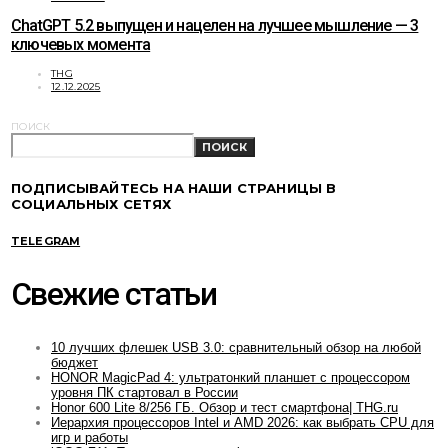
ChatGPT 5.2 выпущен и нацелен на лучшее мышление — 3
ключевых момента
THG
12.12.2025
ПОИСК
ПОИСК
ПОДПИСЫВАЙТЕСЬ НА НАШИ СТРАНИЦЫ В
СОЦИАЛЬНЫХ СЕТЯХ
TELEGRAM
Свежие статьи
10 лучших флешек USB 3.0: сравнительный обзор на любой
бюджет
HONOR MagicPad 4: ультратонкий планшет с процессором
уровня ПК стартовал в России
Honor 600 Lite 8/256 ГБ. Обзор и тест смартфона| THG.ru
Иерархия процессоров Intel и AMD 2026: как выбрать CPU для
игр и работы