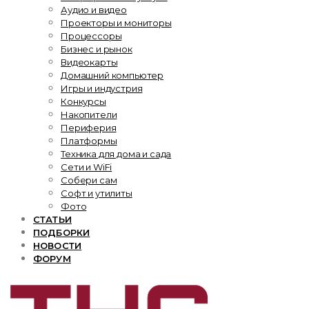
Аудио и видео
Проекторы и мониторы
Процессоры
Бизнес и рынок
Видеокарты
Домашний компьютер
Игры и индустрия
Конкурсы
Накопители
Периферия
Платформы
Техника для дома и сада
Сети и WiFi
Собери сам
Софт и утилиты
Фото
СТАТЬИ
ПОДБОРКИ
НОВОСТИ
ФОРУМ