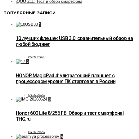
iQOO Z11: Тест и обзор смартфона
ПОПУЛЯРНЫЕ ЗАПИСИ
1
10 лучших флешек USB 3.0: сравнительный обзор на
любой бюджет
05.07.2026
2
HONOR MagicPad 4: ультратонкий планшет с
процессором уровня ПК стартовал в России
04.07.2026
3
Honor 600 Lite 8/256 ГБ. Обзор и тест смартфона|
THG.ru
04.07.2026
4