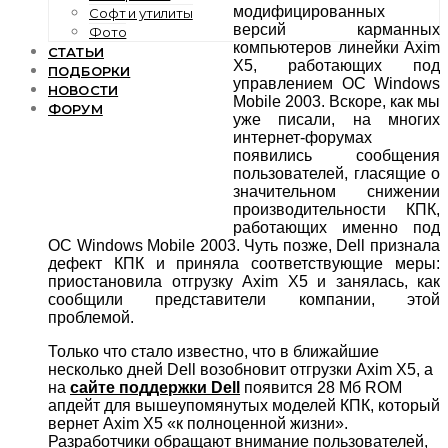
модифицированных
Софт и утилиты
версий карманных
Фото
компьютеров линейки Axim
СТАТЬИ
X5, работающих под
ПОДБОРКИ
управлением ОС Windows
НОВОСТИ
Mobile 2003. Вскоре, как мы
ФОРУМ
уже писали, на многих
интернет-форумах
появились сообщения
пользователей, гласящие о
значительном снижении
производительности КПК,
работающих именно под
ОС Windows Mobile 2003. Чуть позже, Dell признала
дефект КПК и приняла соответствующие меры:
приостановила отгрузку Axim X5 и занялась, как
сообщили представители компании, этой
проблемой.
Только что стало известно, что в ближайшие
несколько дней Dell возобновит отгрузки Axim X5, а
на
сайте поддержки Dell
появится 28 Мб ROM
апдейт для вышеупомянутых моделей КПК, который
вернет Axim X5 «к полноценной жизни».
Разработчики обращают внимание пользователей,