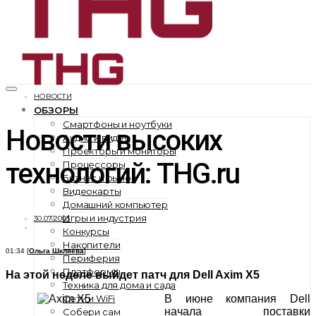
НОВОСТИ
ОБЗОРЫ
Смартфоны и ноутбуки
Новости высоких
Аудио и видео
Проекторы и мониторы
технологий: THG.ru
Процессоры
Бизнес и рынок
Видеокарты
Домашний компьютер
Игры и индустрия
30.07.2003
Конкурсы
Накопители
01:34 [
Ольга Шкляева
]
Периферия
Платформы
На этой неделе выйдет патч для Dell Axim X5
Техника для дома и сада
Сети и WiFi
В июне компания Dell
начала поставки
Собери сам