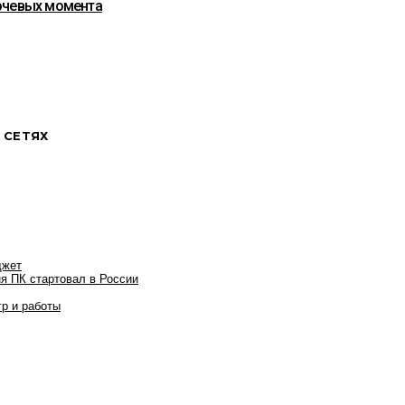
лючевых момента
 СЕТЯХ
джет
я ПК стартовал в России
гр и работы