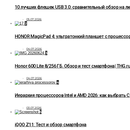
10 лучших флешек USB 3.0: сравнительный обзор на 
05.07.2026
2
HONOR MagicPad 4: ультратонкий планшет с процессор
04.07.2026
3
Honor 600 Lite 8/256 ГБ. Обзор и тест смартфона| THG.r
04.07.2026
4
Иерархия процессоров Intel и AMD 2026: как выбрать 
03.07.2026
5
iQOO Z11: Тест и обзор смартфона