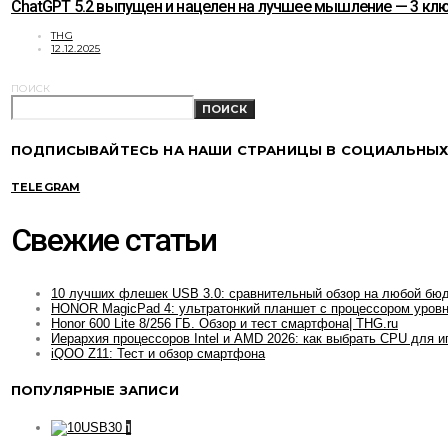
ChatGPT 5.2 выпущен и нацелен на лучшее мышление — 3 к
THG
12.12.2025
ПОИСК
ПОИСК
ПОДПИСЫВАЙТЕСЬ НА НАШИ СТРАНИЦЫ В СОЦИАЛЬНЫХ
TELEGRAM
Свежие статьи
10 лучших флешек USB 3.0: сравнительный обзор на любой бю
HONOR MagicPad 4: ультратонкий планшет с процессором уровн
Honor 600 Lite 8/256 ГБ. Обзор и тест смартфона| THG.ru
Иерархия процессоров Intel и AMD 2026: как выбрать CPU для и
iQOO Z11: Тест и обзор смартфона
ПОПУЛЯРНЫЕ ЗАПИСИ
1