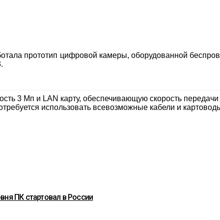
отала прототип цифровой камеры, оборудованной беспро
.
ь 3 Мп и LAN карту, обеспечивающую скорость передачи д
отребуется использовать всевозможные кабели и картовод
вня ПК стартовал в России