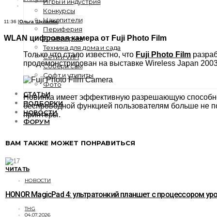
Игры и индустрия
Конкурсы
Накопители
11:36 [
Ольга Шкляева
]
Периферия
WLAN цифровая камера от Fuji Photo Film
Платформы
Техника для дома и сада
Только что стало известно, что
Fuji Photo Film
разраб
Сети и WiFi
продемонстрирован на выставке Wireless Japan 2003
Собери сам
Софт и утилиты
Фото
СТАТЬИ
Новинка имеет эффективную разрешающую способност
ПОДБОРКИ
беспроводной функцией пользователям больше не п
НОВОСТИ
принтеры.
ФОРУМ
ВАМ ТАКЖЕ МОЖЕТ ПОНРАВИТЬСЯ
ЧИТАТЬ
НОВОСТИ
HONOR MagicPad 4: ультратонкий планшет с процессором уро
THG
04.07.2026