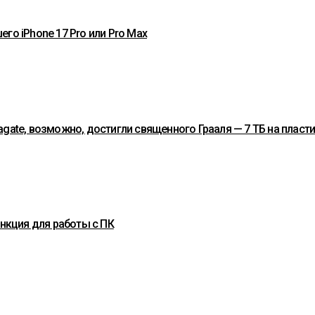
го iPhone 17 Pro или Pro Max
gate, возможно, достигли священного Грааля — 7 ТБ на пласт
ункция для работы с ПК