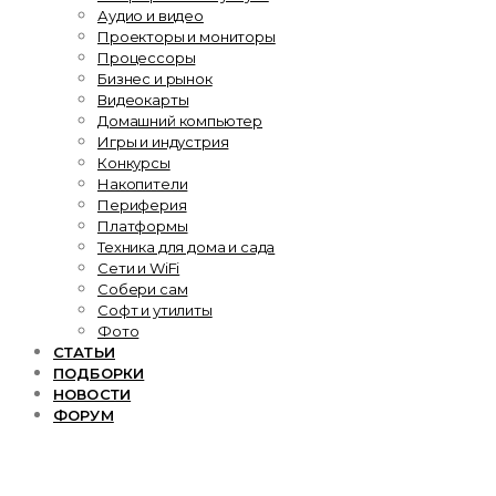
Аудио и видео
Проекторы и мониторы
Процессоры
Бизнес и рынок
Видеокарты
Домашний компьютер
Игры и индустрия
Конкурсы
Накопители
Периферия
Платформы
Техника для дома и сада
Сети и WiFi
Собери сам
Софт и утилиты
Фото
СТАТЬИ
ПОДБОРКИ
НОВОСТИ
ФОРУМ