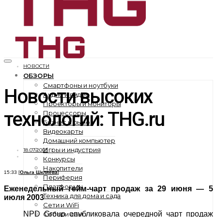
НОВОСТИ
ОБЗОРЫ
Смартфоны и ноутбуки
Новости высоких
Аудио и видео
Проекторы и мониторы
технологий: THG.ru
Процессоры
Бизнес и рынок
Видеокарты
Домашний компьютер
Игры и индустрия
18.07.2003
Конкурсы
Накопители
15:33 [
Ольга Шкляева
]
Периферия
Платформы
Еженедельный гейм-чарт продаж за 29 июня — 5
Техника для дома и сада
июля 2003
Сети и WiFi
NPD Group опубликовала очередной чарт продаж
Собери сам