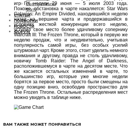
игр ПК недели 29 июня — 5 июля 2003 года.
Софт и утилиты
Похоже, обстановка в чарте накаляется: Star Wars
Фото
Galaxies: An Empire Divided, находившийся неделю
СТАТЬИ
назад на вершине чарта и продержавшийся в
ПОДБОРКИ
условиях жесткой конкуренции всего неделю,
НОВОСТИ
уступил свое место более удачливому сопернику
ФОРУМ
Warcraft III: The Frozen Throne, который в первую же
неделю продаж, что и неудивительно, учитывая
популярность самой игры, без особых усилий
штурмовал чарт. Кроме этого, стоит уделить немного
внимания и другому, правда не столь удачливому,
новичку Tomb Raider: The Angel of Darkness,
расположившемуся в чарте на десятом месте. Что
же касается остальных изменений в чарте, то
большинство игр, которые уже многие недели
борятся за первое место, просто были смещены на
одну позицию вниз, освободив пространство для
The Frozen Throne. Остальные распределения мест
можно увидеть в таблице ниже.
ВАМ ТАКЖЕ МОЖЕТ ПОНРАВИТЬСЯ