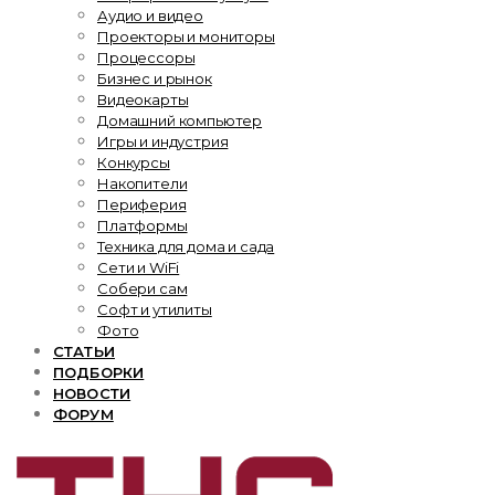
Аудио и видео
Проекторы и мониторы
Процессоры
Бизнес и рынок
Видеокарты
Домашний компьютер
Игры и индустрия
Конкурсы
Накопители
Периферия
Платформы
Техника для дома и сада
Сети и WiFi
Собери сам
Софт и утилиты
Фото
СТАТЬИ
ПОДБОРКИ
НОВОСТИ
ФОРУМ