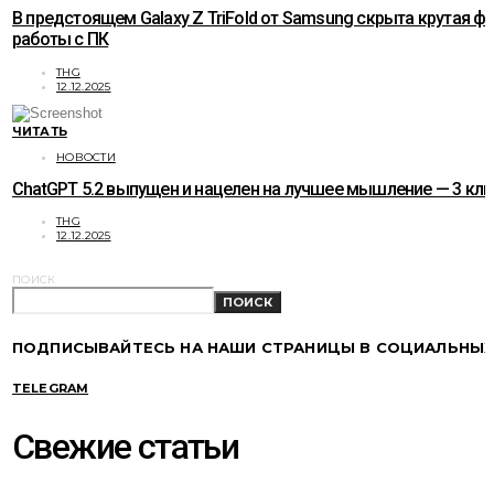
В предстоящем Galaxy Z TriFold от Samsung скрыта крутая ф
работы с ПК
THG
12.12.2025
ЧИТАТЬ
НОВОСТИ
ChatGPT 5.2 выпущен и нацелен на лучшее мышление — 3 к
THG
12.12.2025
ПОИСК
ПОИСК
ПОДПИСЫВАЙТЕСЬ НА НАШИ СТРАНИЦЫ В СОЦИАЛЬНЫХ
TELEGRAM
Свежие статьи