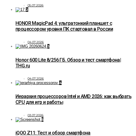
05.07.2026
2
HONOR MagicPad 4: ультратонкий планшет с
процессором уровня ПК стартовал в России
04.07.2026
3
Honor 600 Lite 8/256 ГБ. Обзор и тест смартфона|
THG.ru
04.07.2026
4
Иерархия процессоров Intel и AMD 2026: как выбрать
CPU для игр и работы
03.07.2026
5
iQOO Z11: Тест и обзор смартфона