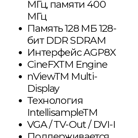
МГц, памяти 400
МГц
Память 128 МБ 128-
бит DDR SDRAM
Интерфейс AGP8X
CineFXTM Engine
nViewTM Multi-
Display
Технология
IntellisampleTM
VGA / TV-Out / DVI-I
Поддерживается