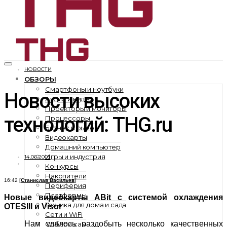
НОВОСТИ
ОБЗОРЫ
Смартфоны и ноутбуки
Новости высоких
Аудио и видео
Проекторы и мониторы
технологий: THG.ru
Процессоры
Бизнес и рынок
Видеокарты
Домашний компьютер
Игры и индустрия
14.06.2003
Конкурсы
Накопители
16:42 [
Станислав Васильев
]
Периферия
Платформы
Новые видеокарты ABit с системой охлаждения
Техника для дома и сада
OTESIII и Visor
Сети и WiFi
Нам удалось раздобыть несколько качественных
Собери сам