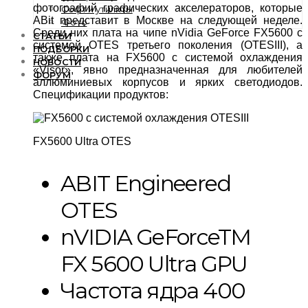
фотографий графических акселераторов, которые
Софт и утилиты
ABit представит в Москве на следующей неделе.
Фото
Среди них плата на чипе nVidia GeForce FX5600 с
СТАТЬИ
системой OTES третьего поколения (OTESIII), а
ПОДБОРКИ
также плата на FX5600 с системой охлаждения
НОВОСТИ
«Visor», явно предназначенная для любителей
ФОРУМ
аллюминиевых корпусов и ярких светодиодов.
Спецификации продуктов:
FX5600 Ultra OTES
ABIT Engineered
OTES
nVIDIA GeForceTM
FX 5600 Ultra GPU
Частота ядра 400