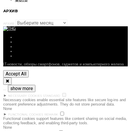
АРХИВ
АРХИВ
ОБЗОРЫ
СТАТЬИ
ПОДБОРКИ
НОВОСТИ
ФОРУМ
IT-новости, обзоры смартфонов, гаджетов и компьютерного железа
Accept All
✖
show more
...
►
NECESSARY COOKIES
STANDARD
Necessary cookies enable essential site features like secure log-ins and
consent preference adjustments. They do not store personal data.
None
►
FUNCTIONAL COOKIES
REMARK
Functional cookies support features like content sharing on social media,
collecting feedback, and enabling third-party tools.
None