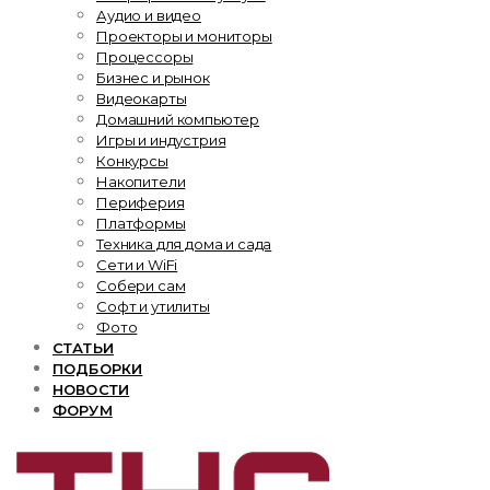
Аудио и видео
Проекторы и мониторы
Процессоры
Бизнес и рынок
Видеокарты
Домашний компьютер
Игры и индустрия
Конкурсы
Накопители
Периферия
Платформы
Техника для дома и сада
Сети и WiFi
Собери сам
Софт и утилиты
Фото
СТАТЬИ
ПОДБОРКИ
НОВОСТИ
ФОРУМ