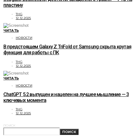
пластину
THG
12.12.2025
ЧИТАТЬ
НОВОСТИ
В предстоящем Galaxy Z TriFold от Samsung скрыта крутая
функция для работы с ПК
THG
12.12.2025
ЧИТАТЬ
НОВОСТИ
ChatGPT 5.2 выпущен и нацелен на лучшее мышление — 3
ключевых момента
THG
12.12.2025
ПОИСК
ПОИСК