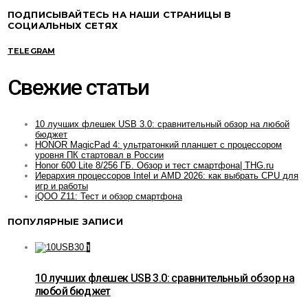
ПОДПИСЫВАЙТЕСЬ НА НАШИ СТРАНИЦЫ В
СОЦИАЛЬНЫХ СЕТЯХ
TELEGRAM
Свежие статьи
10 лучших флешек USB 3.0: сравнительный обзор на любой
бюджет
HONOR MagicPad 4: ультратонкий планшет с процессором
уровня ПК стартовал в России
Honor 600 Lite 8/256 ГБ. Обзор и тест смартфона| THG.ru
Иерархия процессоров Intel и AMD 2026: как выбрать CPU для
игр и работы
iQOO Z11: Тест и обзор смартфона
ПОПУЛЯРНЫЕ ЗАПИСИ
1
10 лучших флешек USB 3.0: сравнительный обзор на
любой бюджет