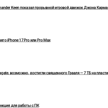
ommander Keen показал прорывной игровой движок Джона Карма
го iPhone 17 Pro или Pro Max
gate, возможно, достигли священного Грааля — 7 ТБ на пласт
ункция для работы с ПК