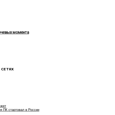
лючевых момента
 СЕТЯХ
джет
я ПК стартовал в России