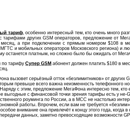
ый тариф
, особенно интересный тем, кто очень много раз
 с тарифами других GSM операторов, предложение от Мег
месяц, а при подключении с прямым номером $108 в мес
МГТС и мобильных операторов Московского региона) и люб
му останется платным, но сложно было бы ожидать от Мега
и по тарифу
Супер GSM
абонент должен платить $180 в ме
сяц.
на вызовет серьёзный отток «безлимитников» от других GS
оторым превыше всего важна неизменность телефонного н
. Наряду с этим, предложение МегаФона интересно тем, кто
лее выгодные с финансовой точки зрения тарифы есть у не
ественного роуминга по России, а в МСС не настолько инт
ономной работы. Впрочем, если вам не требуется «безлим»
 особое внимание она привлечёт к концу этого года, когда
и передачи данных, заметно превосходящие возможности G