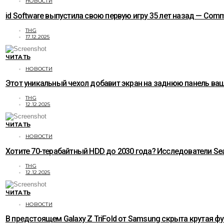
НОВОСТИ
id Software выпустила свою первую игру 35 лет назад — C
THG
17.12.2025
ЧИТАТЬ
НОВОСТИ
Этот уникальный чехол добавит экран на заднюю панель ваше
THG
12.12.2025
ЧИТАТЬ
НОВОСТИ
Хотите 70-терабайтный HDD до 2030 года? Исследователи Sea
THG
12.12.2025
ЧИТАТЬ
НОВОСТИ
В предстоящем Galaxy Z TriFold от Samsung скрыта крутая ф