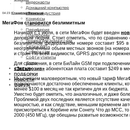
Видеокарты
Домашний компьютер
Игры и индустрия
04:23 [
Станислав Васильев
]
Конкурсы
МегаФон становится безлимитным
Накопители
Периферия
Начиная с 1 июля, в сети МегаФон будет введен
нов
Платформы
деловым людям. Стоит отметить, что по сравнению
Техника для дома и сада
безлимитном федеральном номере составит $95 в 
Сети и WiFi
неограниченный объем местных звонков (на номера 
Собери сам
и стран. По всей видимости, GPRS доступ по прежне
Софт и утилиты
Фото
Для сравнения, в сети БиЛайн GSM при подключени
СТАТЬИ
«Эксклюзив»
абонентская плата составит $249 в ме
ПОДБОРКИ
Мы считаем маловероятным, что новый тариф МегаФо
НОВОСТИ
подключаются достаточно обеспеченные клиенты, к
ФОРУМ
менее $100 в месяц не так критичен для их бюджета
Уместно будет ометить, что аналогичные, и даже бо
Проблемой двух последних является отсутствие кач
мощностью, и как следствие, меньшим временем авт
присмотреться к Корбине или Сонету. Что до МСС, то
2000 (450 МГц), где обещаны развитые возможност