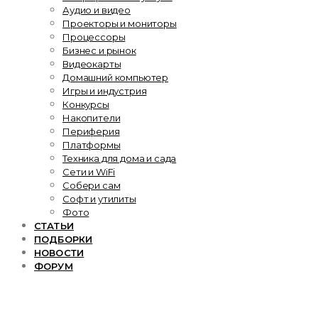
Аудио и видео
Проекторы и мониторы
Процессоры
Бизнес и рынок
Видеокарты
Домашний компьютер
Игры и индустрия
Конкурсы
Накопители
Периферия
Платформы
Техника для дома и сада
Сети и WiFi
Собери сам
Софт и утилиты
Фото
СТАТЬИ
ПОДБОРКИ
НОВОСТИ
ФОРУМ