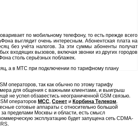
говаривает по мобильному телефону, то есть прежде всего
аФона выглядит очень интересным. Абонентская плата на
яц без учёта налогов. За эти суммы абоненты получат
ых входящих вызовов, включая звонки из других городов
Фона столь серьёзных поблажек.
сяц, а в МТС при подключении по тарифному плану
M операторов, так как обычно по этому тарифу
омера для общения с важными клиентами, и выигрыш
 ещё не успел обзавестись неограниченной GSM связью.
-GSM операторов
МСС
,
Сонет
и
Корбина Телеком
.
ересные сотовые аппараты с относительно большой
 за пределами Москвы и области, есть смысл
 в коммерческую эксплуатацию будет запущена сеть CDMA-
PRS.