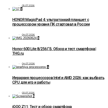
05.07.2026
2
HONOR MagicPad 4: ультратонкий планшет с
процессором уровня ПК стартовал в России
04.07.2026
3
Honor 600 Lite 8/256 ГБ. Обзор и тест смартфона|
THG.ru
04.07.2026
4
Иерархия процессоров Intel и AMD 2026: как выбрать
CPU для игр и работы
03.07.2026
5
iQOO Z11: Тест и обзор смартфона