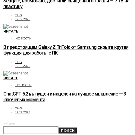
Seagate, возможно, достигли священного Грааля — 7 ТБ на
пластину
THG
12.12.2025
ЧИТАТЬ
НОВОСТИ
В предстоящем Galaxy Z TriFold от Samsung скрыта крутая
функция для работы с ПК
THG
12.12.2025
ЧИТАТЬ
НОВОСТИ
ChatGPT 5.2 выпущен и нацелен на лучшее мышление — 3
ключевых момента
THG
12.12.2025
ПОИСК
ПОИСК