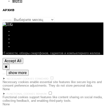
ФОТО
АРХИВ
АРХИВ
ОБЗОРЫ
СТАТЬИ
ПОДБОРКИ
НОВОСТИ
ФОРУМ
IT-новости, обзоры смартфонов, гаджетов и компьютерного железа
Accept All
✖
show more
...
►
NECESSARY COOKIES
STANDARD
Necessary cookies enable essential site features like secure log-ins and
consent preference adjustments. They do not store personal data.
None
►
FUNCTIONAL COOKIES
REMARK
Functional cookies support features like content sharing on social media,
collecting feedback, and enabling third-party tools.
None