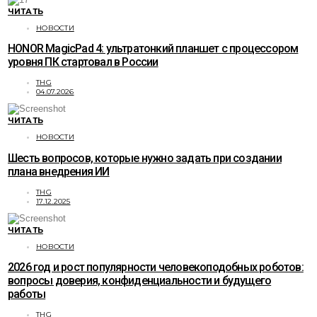
ЧИТАТЬ
НОВОСТИ
HONOR MagicPad 4: ультратонкий планшет с процессором
уровня ПК стартовал в России
THG
04.07.2026
ЧИТАТЬ
НОВОСТИ
Шесть вопросов, которые нужно задать при создании
плана внедрения ИИ
THG
17.12.2025
ЧИТАТЬ
НОВОСТИ
2026 год и рост популярности человекоподобных роботов:
вопросы доверия, конфиденциальности и будущего
работы
THG