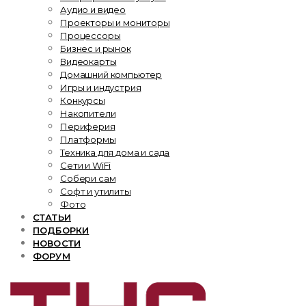
Аудио и видео
Проекторы и мониторы
Процессоры
Бизнес и рынок
Видеокарты
Домашний компьютер
Игры и индустрия
Конкурсы
Накопители
Периферия
Платформы
Техника для дома и сада
Сети и WiFi
Собери сам
Софт и утилиты
Фото
СТАТЬИ
ПОДБОРКИ
НОВОСТИ
ФОРУМ