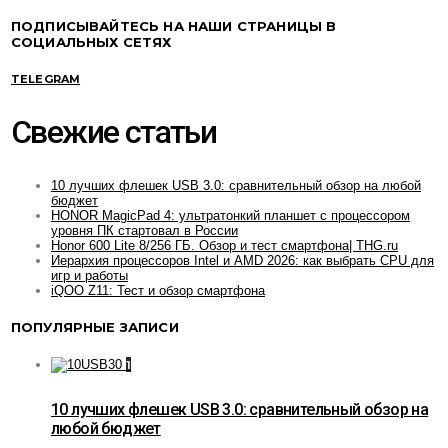
ПОДПИСЫВАЙТЕСЬ НА НАШИ СТРАНИЦЫ В
СОЦИАЛЬНЫХ СЕТЯХ
TELEGRAM
Свежие статьи
10 лучших флешек USB 3.0: сравнительный обзор на любой
бюджет
HONOR MagicPad 4: ультратонкий планшет с процессором
уровня ПК стартовал в России
Honor 600 Lite 8/256 ГБ. Обзор и тест смартфона| THG.ru
Иерархия процессоров Intel и AMD 2026: как выбрать CPU для
игр и работы
iQOO Z11: Тест и обзор смартфона
ПОПУЛЯРНЫЕ ЗАПИСИ
1
10 лучших флешек USB 3.0: сравнительный обзор на
любой бюджет