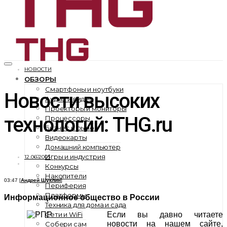
НОВОСТИ
ОБЗОРЫ
Смартфоны и ноутбуки
Новости высоких
Аудио и видео
Проекторы и мониторы
технологий: THG.ru
Процессоры
Бизнес и рынок
Видеокарты
Домашний компьютер
Игры и индустрия
12.06.2003
Конкурсы
Накопители
03:47 [
Андрей Шуклин
]
Периферия
Платформы
Информационное общество в России
Техника для дома и сада
Сети и WiFi
Если вы давно читаете
новости на нашем сайте,
Собери сам