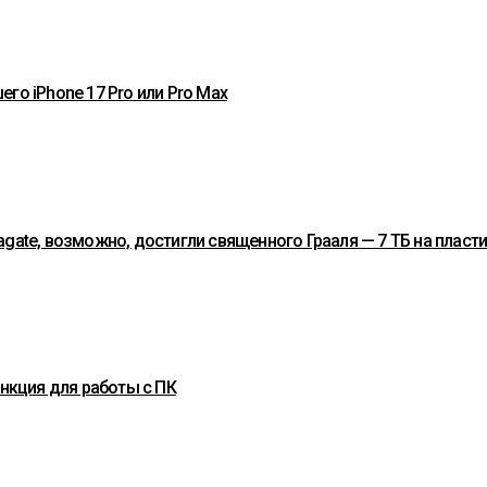
го iPhone 17 Pro или Pro Max
gate, возможно, достигли священного Грааля — 7 ТБ на пласт
ункция для работы с ПК