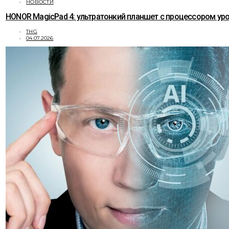
НОВОСТИ
HONOR MagicPad 4: ультратонкий планшет с процессором уро
THG
04.07.2026