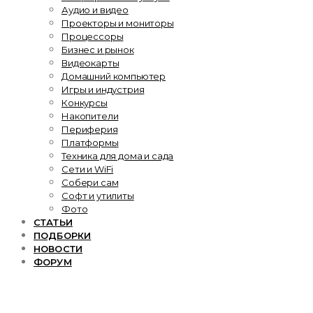
Аудио и видео
Проекторы и мониторы
Процессоры
Бизнес и рынок
Видеокарты
Домашний компьютер
Игры и индустрия
Конкурсы
Накопители
Периферия
Платформы
Техника для дома и сада
Сети и WiFi
Собери сам
Софт и утилиты
Фото
СТАТЬИ
ПОДБОРКИ
НОВОСТИ
ФОРУМ