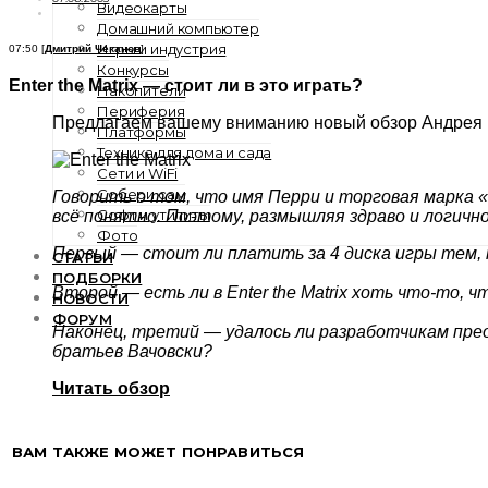
Видеокарты
Домашний компьютер
Игры и индустрия
07:50 [
Дмитрий Чеканов
]
Конкурсы
Enter the Matrix — стоит ли в это играть?
Накопители
Периферия
Предлагаем вашему вниманию новый обзор Андрея Ку
Платформы
Техника для дома и сада
Сети и WiFi
Собери сам
Говорить о том, что имя Перри и торговая марка
Софт и утилиты
всё понятно. Поэтому, размышляя здраво и логично
Фото
Первый — стоит ли платить за 4 диска игры тем,
СТАТЬИ
ПОДБОРКИ
Второй — есть ли в Enter the Matrix хоть что-то,
НОВОСТИ
ФОРУМ
Наконец, третий — удалось ли разработчикам пре
братьев Вачовски?
Читать обзор
ВАМ ТАКЖЕ МОЖЕТ ПОНРАВИТЬСЯ