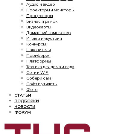
Аудио и видео
Проекторы и мониторы
Процессоры
Бизнес и рынок
Видеокарты
Домашний компьютер
Игры и индустрия
Конкурсы
Накопители
Периферия
Платформы
Техника для дома и сада
Сети и WiFi
Собери сам
Софт и утилиты
Фото
СТАТЬИ
ПОДБОРКИ
НОВОСТИ
ФОРУМ