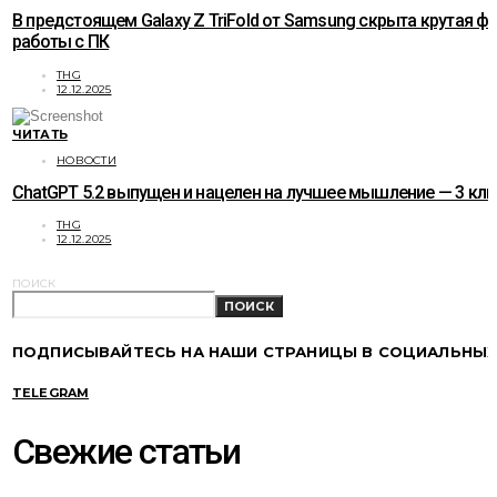
В предстоящем Galaxy Z TriFold от Samsung скрыта крутая ф
работы с ПК
THG
12.12.2025
ЧИТАТЬ
НОВОСТИ
ChatGPT 5.2 выпущен и нацелен на лучшее мышление — 3 к
THG
12.12.2025
ПОИСК
ПОИСК
ПОДПИСЫВАЙТЕСЬ НА НАШИ СТРАНИЦЫ В СОЦИАЛЬНЫХ
TELEGRAM
Свежие статьи