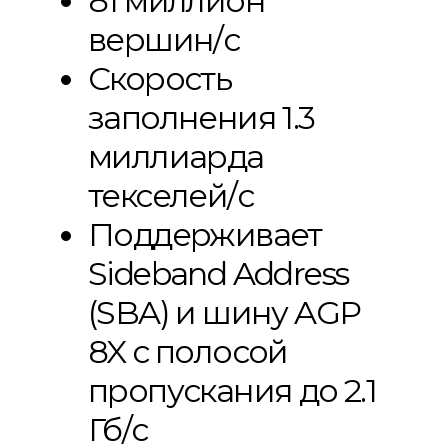
81 миллион
вершин/с
Скорость
заполнения 1.3
миллиарда
текселей/с
Поддерживает
Sideband Address
(SBA) и шину AGP
8X с полосой
пропускания до 2.1
Гб/с