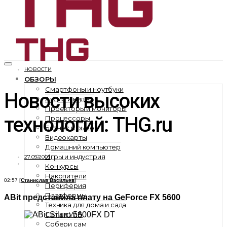
НОВОСТИ
ОБЗОРЫ
Смартфоны и ноутбуки
Новости высоких
Аудио и видео
Проекторы и мониторы
технологий: THG.ru
Процессоры
Бизнес и рынок
Видеокарты
Домашний компьютер
Игры и индустрия
27.05.2003
Конкурсы
Накопители
02:57 [
Станислав Васильев
]
Периферия
Платформы
ABit представила плату на GeForce FX 5600
Техника для дома и сада
Сети и WiFi
Собери сам