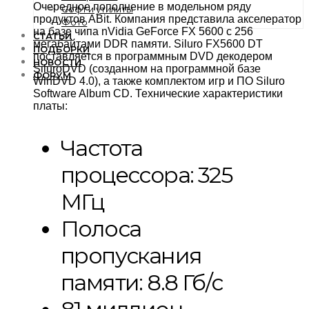
Очередное пополнение в модельном ряду
Софт и утилиты
продуктов ABit. Компания представила акселератор
Фото
на базе чипа nVidia GeForce FX 5600 с 256
СТАТЬИ
мегабайтами DDR памяти. Siluro FX5600 DT
ПОДБОРКИ
поставляется в программным DVD декодером
НОВОСТИ
SiluroDVD (созданном на программной базе
ФОРУМ
WinDVD 4.0), а также комплектом игр и ПО Siluro
Software Album CD. Технические характеристики
платы:
Частота
процессора: 325
МГц
Полоса
пропускания
памяти: 8.8 Гб/c