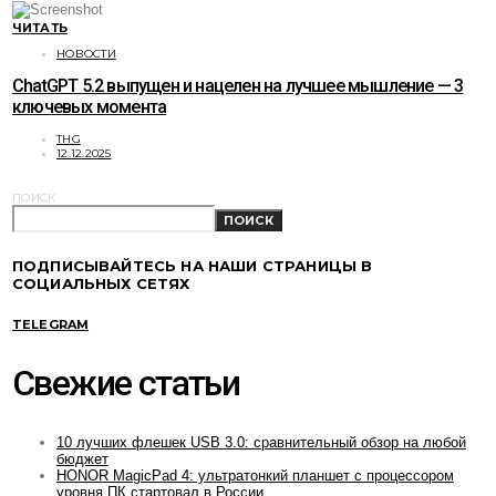
ЧИТАТЬ
НОВОСТИ
ChatGPT 5.2 выпущен и нацелен на лучшее мышление — 3
ключевых момента
THG
12.12.2025
ПОИСК
ПОИСК
ПОДПИСЫВАЙТЕСЬ НА НАШИ СТРАНИЦЫ В
СОЦИАЛЬНЫХ СЕТЯХ
TELEGRAM
Свежие статьи
10 лучших флешек USB 3.0: сравнительный обзор на любой
бюджет
HONOR MagicPad 4: ультратонкий планшет с процессором
уровня ПК стартовал в России