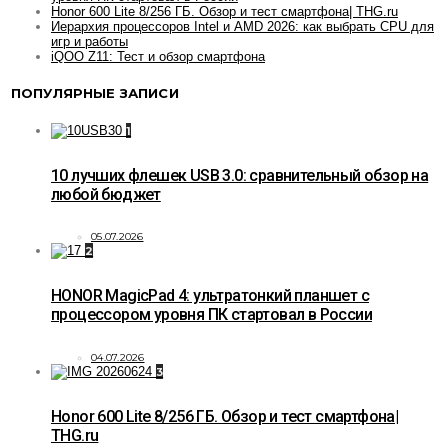
Honor 600 Lite 8/256 ГБ. Обзор и тест смартфона| THG.ru
Иерархия процессоров Intel и AMD 2026: как выбрать CPU для
игр и работы
iQOO Z11: Тест и обзор смартфона
ПОПУЛЯРНЫЕ ЗАПИСИ
1
10 лучших флешек USB 3.0: сравнительный обзор на
любой бюджет
05.07.2026
2
HONOR MagicPad 4: ультратонкий планшет с
процессором уровня ПК стартовал в России
04.07.2026
3
Honor 600 Lite 8/256 ГБ. Обзор и тест смартфона|
THG.ru