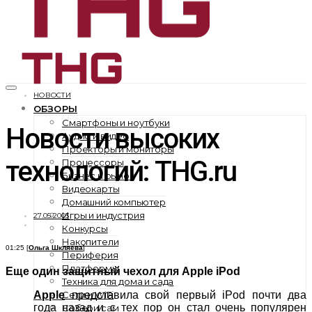
НОВОСТИ
ОБЗОРЫ
Смартфоны и ноутбуки
Новости высоких
Аудио и видео
Проекторы и мониторы
технологий: THG.ru
Процессоры
Бизнес и рынок
Видеокарты
Домашний компьютер
Игры и индустрия
27.05.2003
Конкурсы
Накопители
01:25 [
Ольга Шкляева
]
Периферия
Платформы
Еще один защитный чехол для Apple iPod
Техника для дома и сада
Сети и WiFi
Apple
представила свой первый iPod почти два
года назад и с тех пор он стал очень популярен
Собери сам