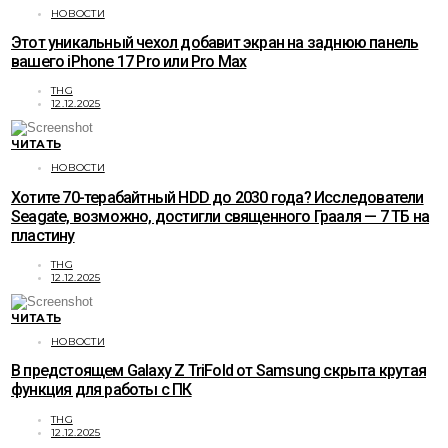
НОВОСТИ
Этот уникальный чехол добавит экран на заднюю панель
вашего iPhone 17 Pro или Pro Max
THG
12.12.2025
ЧИТАТЬ
НОВОСТИ
Хотите 70-терабайтный HDD до 2030 года? Исследователи
Seagate, возможно, достигли священного Грааля — 7 ТБ на
пластину
THG
12.12.2025
ЧИТАТЬ
НОВОСТИ
В предстоящем Galaxy Z TriFold от Samsung скрыта крутая
функция для работы с ПК
THG
12.12.2025