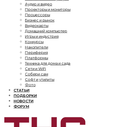
Аудио и видео
Проекторы и мониторы
Процессоры
Бизнес и рынок
Видеокарты
Домашний компьютер
Игры и индустрия
Конкурсы
Накопители
Периферия
Платформы
Техника для дома и сада
Сети и WiFi
Собери сам
Софт и утилиты
Фото
СТАТЬИ
ПОДБОРКИ
НОВОСТИ
ФОРУМ