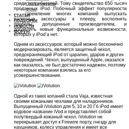
среди потребителей. Тому свидетельство 650 тысяч
Софт и утилиты
проданных iPod. Побочный эффект популярности
Фото
— стремление многих компаний выпускать
СТАТЬИ
раличные аксессуары к плееру, восполнять
ПОДБОРКИ
пробелы, допущенные производителем, и
НОВОСТИ
добавлять новые функциональные возможности,
ФОРУМ
которых у iPod’а нет.
Одним из аксессуаров, который можно бесконечно
модернизировать, является защитный чехол,
предохраняющий iPod от царапин, ударов и других
повреждений. Чехол, выпущенный Apple, оказался
как оказалось, не был достаточно надежен, поэтому
некоторые компании взялись за его
усовершенствование.
Одной из таких копаний стала Vaja, известная
своими кожаными чехлами для наладонников.
Выпущенный iVolution для 5, 10 и 20 Гб iPod имеет
кодовое название iVod и представляет собой
полутвердый кожаный чехол. iVolution не
перекрывает доступ к Firewire порту, гнезду для
наушников, колесу управления и имеет все