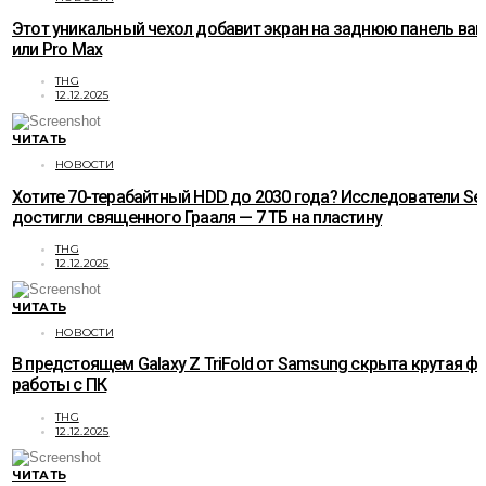
Этот уникальный чехол добавит экран на заднюю панель ваше
или Pro Max
THG
12.12.2025
ЧИТАТЬ
НОВОСТИ
Хотите 70-терабайтный HDD до 2030 года? Исследователи Se
достигли священного Грааля — 7 ТБ на пластину
THG
12.12.2025
ЧИТАТЬ
НОВОСТИ
В предстоящем Galaxy Z TriFold от Samsung скрыта крутая ф
работы с ПК
THG
12.12.2025
ЧИТАТЬ