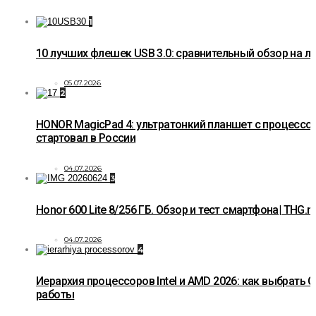
1
10 лучших флешек USB 3.0: сравнительный обзор на 
05.07.2026
2
HONOR MagicPad 4: ультратонкий планшет с процессо
стартовал в России
04.07.2026
3
Honor 600 Lite 8/256 ГБ. Обзор и тест смартфона| THG.r
04.07.2026
4
Иерархия процессоров Intel и AMD 2026: как выбрать C
работы