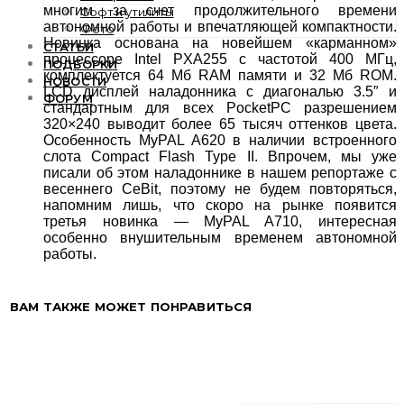
многим за счет продолжительного времени
Софт и утилиты
автономной работы и впечатляющей компактности.
Фото
Новинка основана на новейшем «карманном»
СТАТЬИ
процессоре Intel PXA255 с частотой 400 МГц,
ПОДБОРКИ
комплектуется 64 Мб RAM памяти и 32 Мб ROM.
НОВОСТИ
LCD дисплей наладонника с диагональю 3.5″ и
ФОРУМ
стандартным для всех PocketPC разрешением
320×240 выводит более 65 тысяч оттенков цвета.
Особенность MyPAL A620 в наличии встроенного
слота Compact Flash Type II. Впрочем, мы уже
писали об этом наладоннике в нашем репортаже с
весеннего CeBit, поэтому не будем повторяться,
напомним лишь, что скоро на рынке появится
третья новинка — MyPAL A710, интересная
особенно внушительным временем автономной
работы.
ВАМ ТАКЖЕ МОЖЕТ ПОНРАВИТЬСЯ