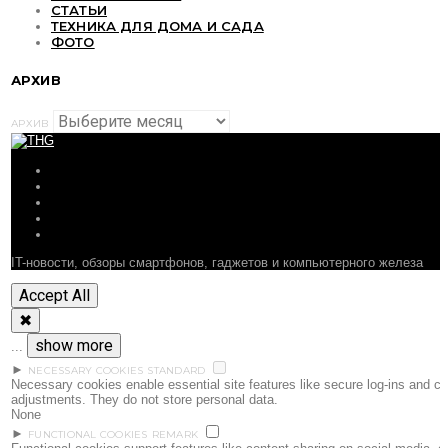
СТАТЬИ
ТЕХНИКА ДЛЯ ДОМА И САДА
ФОТО
АРХИВ
АРХИВ
ОБЗОРЫ
СТАТЬИ
ПОДБОРКИ
НОВОСТИ
ФОРУМ
IT-новости, обзоры смартфонов, гаджетов и компьютерного железа
Accept All
✖
show more
...
►
NECESSARY COOKIES
STANDARD
Necessary cookies enable essential site features like secure log-ins and c
adjustments. They do not store personal data.
None
►
FUNCTIONAL COOKIES
REMARK