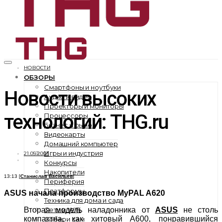
НОВОСТИ
ОБЗОРЫ
Смартфоны и ноутбуки
Новости высоких
Аудио и видео
Проекторы и мониторы
технологий: THG.ru
Процессоры
Бизнес и рынок
Видеокарты
Домашний компьютер
Игры и индустрия
21.05.2003
Конкурсы
Накопители
13:13 [
Станислав Васильев
]
Периферия
Платформы
ASUS начала производство MyPAL A620
Техника для дома и сада
Сети и WiFi
Вторая модель наладонника от
ASUS
не столь
компактна, как хитовый A600, понравившийся
Собери сам