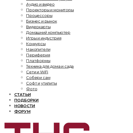
Аудио и видео
Проекторы и мониторы
Процессоры
Бизнес и рынок
Видеокарты
Домашний компьютер
Игры и индустрия
Конкурсы
Накопители
Периферия
Платформы
Техника для дома и сада
Сети и WiFi
Собери сам
Софт и утилиты
Фото
СТАТЬИ
ПОДБОРКИ
НОВОСТИ
ФОРУМ