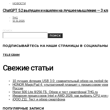
НОВОСТИ
ChatGPT 5.2 выпущен и нацелен на лучшее мышление — 3 к
THG
12.12.2025
ПОИСК
ПОИСК
ПОДПИСЫВАЙТЕСЬ НА НАШИ СТРАНИЦЫ В СОЦИАЛЬНЫХ
TELEGRAM
Свежие статьи
10 лучших флешек USB 3.0: сравнительный обзор на любой бю
HONOR MagicPad 4: ультратонкий планшет с процессором уровн
России
Honor 600 Lite 8/256 ГБ. Обзор и тест смартфона| THG.ru
Иерархия процессоров Intel и AMD 2026: как выбрать CPU для и
iQOO Z11: Тест и обзор смартфона
ПОПУЛЯРНЫЕ ЗАПИСИ