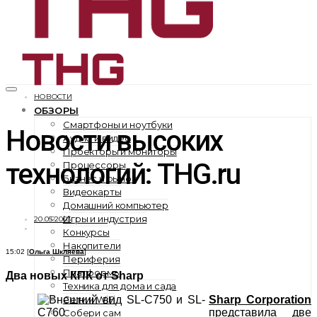
НОВОСТИ
ОБЗОРЫ
Смартфоны и ноутбуки
Новости высоких
Аудио и видео
Проекторы и мониторы
технологий: THG.ru
Процессоры
Бизнес и рынок
Видеокарты
Домашний компьютер
Игры и индустрия
20.05.2003
Конкурсы
Накопители
15:02 [
Ольга Шкляева
]
Периферия
Платформы
Два новых КПК от Sharp
Техника для дома и сада
Сети и WiFi
Sharp Corporation
представила две
Собери сам