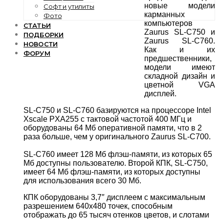
новые модели
Софт и утилиты
карманных
Фото
компьютеров
СТАТЬИ
Zaurus SL-C750 и
ПОДБОРКИ
Zaurus SL-C760.
НОВОСТИ
Как и их
ФОРУМ
предшественники,
модели имеют
складной дизайн и
цветной VGA
дисплей.
SL-C750 и SL-C760 базируются на процессоре Intel
Xscale PXA255 с тактовой частотой 400 МГц и
оборудованы 64 Мб оперативной памяти, что в 2
раза больше, чем у оригинального Zaurus SL-C700.
SL-C760 имеет 128 Мб флэш-памяти, из которых 65
Мб доступны пользователю. Второй КПК, SL-C750,
имеет 64 Мб флэш-памяти, из которых доступны
для использования всего 30 Мб.
КПК оборудованы 3,7″ дисплеем с максимальным
разрешением 640х480 точек, способным
отображать до 65 тысяч отенков цветов, и слотами