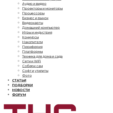
Аудио и видео
Проекторы и мониторы
Процессоры
Бизнес и рынок
Видеокарты
Домашний компьютер
Игры и индустрия
Конкурсы
Накопители
Периферия
Платформы
Техника для дома и сада
Сети и WiFi
Собери сам
Софт и утилиты
Фото
СТАТЬИ
ПОДБОРКИ
НОВОСТИ
ФОРУМ