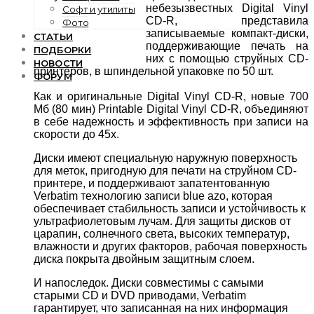
небезызвестных Digital Vinyl
Софт и утилиты
CD-R, представила
Фото
записываемые компакт-диски,
СТАТЬИ
поддерживающие печать на
ПОДБОРКИ
них с помощью струйных CD-
НОВОСТИ
принтеров, в шпиндельной упаковке по 50 шт.
ФОРУМ
Как и оригинальные Digital Vinyl CD-R, новые 700
Мб (80 мин) Printable Digital Vinyl CD-R, объединяют
в себе надежность и эффективность при записи на
скорости до 45х.
Диски имеют специальную наружную поверхность
для меток, пригодную для печати на струйном CD-
принтере, и поддерживают запатентованную
Verbatim технологию записи blue azo, которая
обеспечивает стабильность записи и устойчивость к
ультрафиолетовым лучам. Для защиты дисков от
царапин, солнечного света, высоких температур,
влажности и других факторов, рабочая поверхность
диска покрыта двойным защитным слоем.
И напоследок. Диски совместимы с самыми
старыми CD и DVD приводами, Verbatim
гарантирует, что записанная на них информация