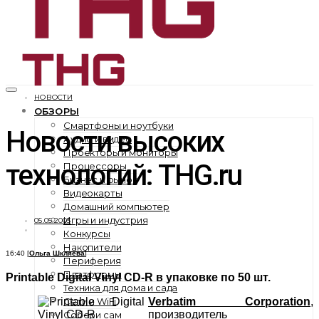
НОВОСТИ
ОБЗОРЫ
Смартфоны и ноутбуки
Новости высоких
Аудио и видео
Проекторы и мониторы
технологий: THG.ru
Процессоры
Бизнес и рынок
Видеокарты
Домашний компьютер
Игры и индустрия
05.05.2003
Конкурсы
Накопители
16:40 [
Ольга Шкляева
]
Периферия
Платформы
Printable Digital Vinyl CD-R в упаковке по 50 шт.
Техника для дома и сада
Сети и WiFi
Verbatim Corporation
,
производитель
Собери сам