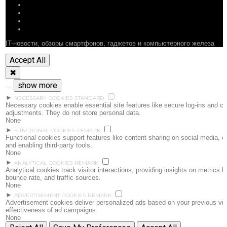
СТАТЬИ
ПОДБОРКИ
НОВОСТИ
ФОРУМ
IT-новости, обзоры смартфонов, гаджетов и компьютерного железа
Accept All
✖
show more
...
►
NECESSARY COOKIES
STANDARD
Necessary cookies enable essential site features like secure log-ins and c
adjustments. They do not store personal data.
None
►
FUNCTIONAL COOKIES
REMARK
Functional cookies support features like content sharing on social media, c
and enabling third-party tools.
None
►
ANALYTICAL COOKIES
REMARK
Analytical cookies track visitor interactions, providing insights on metrics li
bounce rate, and traffic sources.
None
►
ADVERTISEMENT COOKIES
REMARK
Advertisement cookies deliver personalized ads based on your previous vis
effectiveness of ad campaigns.
None