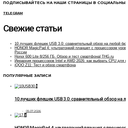
ПОДПИСЫВАЙТЕСЬ НА НАШИ СТРАНИЦЫ В СОЦИАЛЬНЫХ
TELEGRAM
Свежие статьи
10 лучших флешек USB 3.0: сравнительный обзор на любой бю
HONOR MagicPad 4: ультратонкий планшет с процессором уровн
России
Honor 600 Lite 8/256 ГБ. Обзор и тест смартфона| THG.ru
Иерархия процессоров Intel и AMD 2026: как выбрать CPU для и
iQOO Z11: Тест и обзор смартфона
ПОПУЛЯРНЫЕ ЗАПИСИ
1
10 лучших флешек USB 3.0: сравнительный обзор на 
05.07.2026
2
HONOR MagicPad 4: ультратонкий планшет с процессо