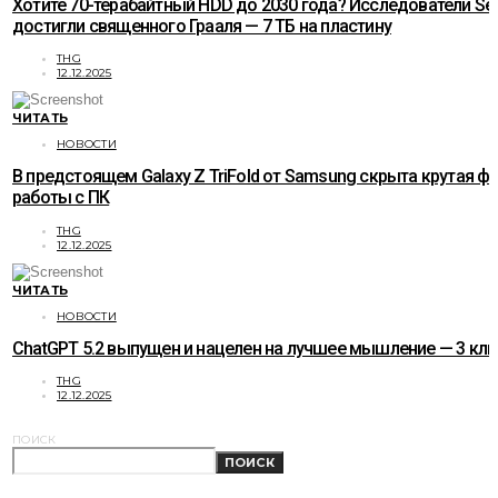
Хотите 70-терабайтный HDD до 2030 года? Исследователи Se
достигли священного Грааля — 7 ТБ на пластину
THG
12.12.2025
ЧИТАТЬ
НОВОСТИ
В предстоящем Galaxy Z TriFold от Samsung скрыта крутая ф
работы с ПК
THG
12.12.2025
ЧИТАТЬ
НОВОСТИ
ChatGPT 5.2 выпущен и нацелен на лучшее мышление — 3 к
THG
12.12.2025
ПОИСК
ПОИСК