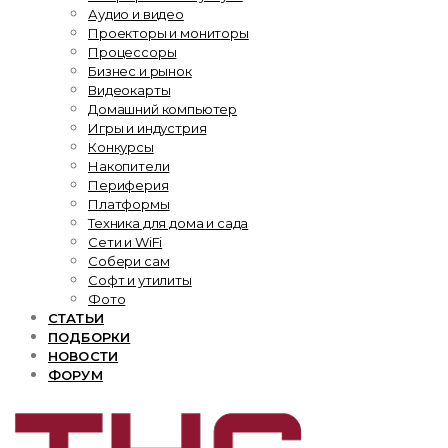
Аудио и видео
Проекторы и мониторы
Процессоры
Бизнес и рынок
Видеокарты
Домашний компьютер
Игры и индустрия
Конкурсы
Накопители
Периферия
Платформы
Техника для дома и сада
Сети и WiFi
Собери сам
Софт и утилиты
Фото
СТАТЬИ
ПОДБОРКИ
НОВОСТИ
ФОРУМ