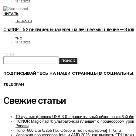
12.12.2025
ЧИТАТЬ
НОВОСТИ
ChatGPT 5.2 выпущен и нацелен на лучшее мышление — 3 к
THG
12.12.2025
ПОИСК
ПОИСК
ПОДПИСЫВАЙТЕСЬ НА НАШИ СТРАНИЦЫ В СОЦИАЛЬНЫХ
TELEGRAM
Свежие статьи
10 лучших флешек USB 3.0: сравнительный обзор на любой бю
HONOR MagicPad 4: ультратонкий планшет с процессором уровн
России
Honor 600 Lite 8/256 ГБ. Обзор и тест смартфона| THG.ru
Иерархия процессоров Intel и AMD 2026: как выбрать CPU для и