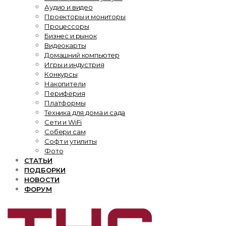
Аудио и видео
Проекторы и мониторы
Процессоры
Бизнес и рынок
Видеокарты
Домашний компьютер
Игры и индустрия
Конкурсы
Накопители
Периферия
Платформы
Техника для дома и сада
Сети и WiFi
Собери сам
Софт и утилиты
Фото
СТАТЬИ
ПОДБОРКИ
НОВОСТИ
ФОРУМ