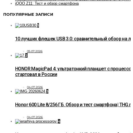
iQOO Z11: Тест и обзор смартфона
ПОПУЛЯРНЫЕ ЗАПИСИ
1
10 лучших флешек USB 3.0: сравнительный обзор на 
05.07.2026
2
HONOR MagicPad 4: ультратонкий планшет с процессо
стартовал в России
04.07.2026
3
Honor 600 Lite 8/256 ГБ. Обзор и тест смартфона| THG.r
04.07.2026
4