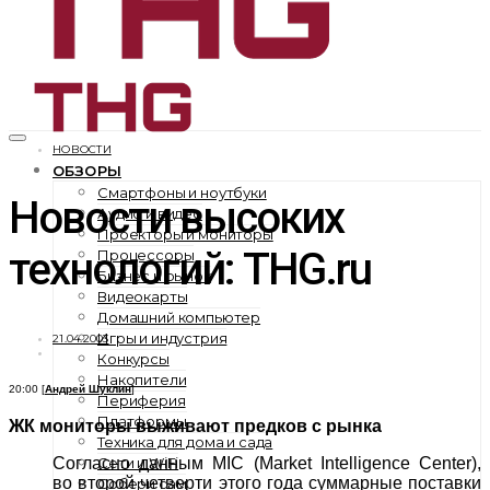
НОВОСТИ
ОБЗОРЫ
Смартфоны и ноутбуки
Новости высоких
Аудио и видео
Проекторы и мониторы
технологий: THG.ru
Процессоры
Бизнес и рынок
Видеокарты
Домашний компьютер
Игры и индустрия
21.04.2003
Конкурсы
Накопители
20:00 [
Андрей Шуклин
]
Периферия
Платформы
ЖК мониторы выживают предков с рынка
Техника для дома и сада
Сети и WiFi
Согласно данным MIC (Market Intelligence Center),
во второй четверти этого года суммарные поставки
Собери сам