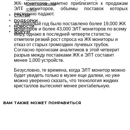
ЖК мониторов заметно приблизятся к продажам
Софт и утилиты
ЭЛТ мониторов, объемы поставок которых
Фото
постоянно падают.
СТАТЬИ
ПОДБОРКИ
За прошлый год было поставлено более 19,000 ЖК
НОВОСТИ
мониторов и более 43,000 ЭЛТ мониторов по всему
ФОРУМ
миру, однако в последней четверти статисты
отметили резкий рост спроса на ЖК мониторы и
отказ от старых громоздких лучевых трубок.
Согласно прогнозам аналитиков в этой четверит
разрыв между поставками ЖК и ЭЛТ составит
менее 1,000 устройств.
Безусловно, те времена, когда ЭЛТ монитор можно
будет увидеть только в музее еще далеки, но уже
можно уверенно сказать, что технология жидких
кристаллов вытесняет менее рентабельную.
ВАМ ТАКЖЕ МОЖЕТ ПОНРАВИТЬСЯ