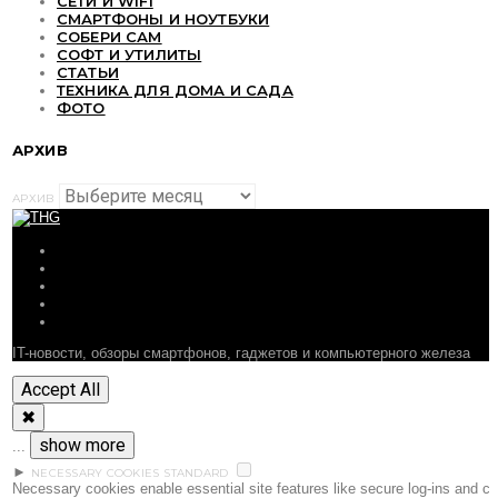
СЕТИ И WIFI
СМАРТФОНЫ И НОУТБУКИ
СОБЕРИ САМ
СОФТ И УТИЛИТЫ
СТАТЬИ
ТЕХНИКА ДЛЯ ДОМА И САДА
ФОТО
АРХИВ
АРХИВ
ОБЗОРЫ
СТАТЬИ
ПОДБОРКИ
НОВОСТИ
ФОРУМ
IT-новости, обзоры смартфонов, гаджетов и компьютерного железа
Accept All
✖
show more
...
►
NECESSARY COOKIES
STANDARD
Necessary cookies enable essential site features like secure log-ins and c