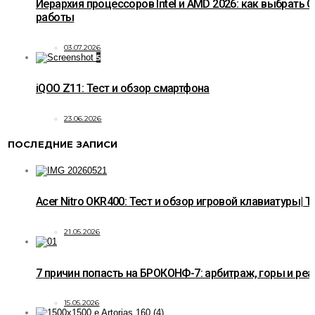
Иерархия процессоров Intel и AMD 2026: как выбрать C
работы
03.07.2026
5
iQOO Z11: Тест и обзор смартфона
23.06.2026
ПОСЛЕДНИЕ ЗАПИСИ
Acer Nitro OKR400: Тест и обзор игровой клавиатуры| T
21.05.2026
7 причин попасть на БРОКОНФ-7: арбитраж, горы и ре
15.05.2026