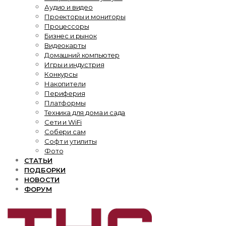
Аудио и видео
Проекторы и мониторы
Процессоры
Бизнес и рынок
Видеокарты
Домашний компьютер
Игры и индустрия
Конкурсы
Накопители
Периферия
Платформы
Техника для дома и сада
Сети и WiFi
Собери сам
Софт и утилиты
Фото
СТАТЬИ
ПОДБОРКИ
НОВОСТИ
ФОРУМ