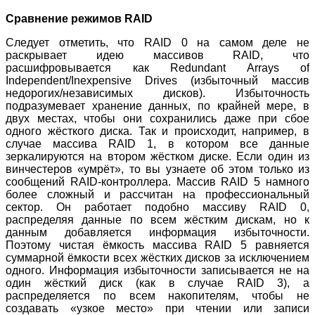
Сравнение режимов RAID
Следует отметить, что RAID 0 на самом деле не
раскрывает идею массивов RAID, что
расшифровывается как Redundant Arrays of
Independent/Inexpensive Drives (избыточный массив
недорогих/независимых дисков). Избыточность
подразумевает хранение данных, по крайней мере, в
двух местах, чтобы они сохранились даже при сбое
одного жёсткого диска. Так и происходит, например, в
случае массива RAID 1, в котором все данные
зеркалируются на втором жёстком диске. Если один из
винчестеров «умрёт», то вы узнаете об этом только из
сообщений RAID-контроллера. Массив RAID 5 намного
более сложный и рассчитан на профессиональный
сектор. Он работает подобно массиву RAID 0,
распределяя данные по всем жёстким дискам, но к
данным добавляется информация избыточности.
Поэтому чистая ёмкость массива RAID 5 равняется
суммарной ёмкости всех жёстких дисков за исключением
одного. Информация избыточности записывается не на
один жёсткий диск (как в случае RAID 3), а
распределяется по всем накопителям, чтобы не
создавать «узкое место» при чтении или записи