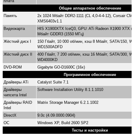
плата
Общее аппаратное обеспечение
Память
2x 1024 Мбайт DDR2-1111 (CL 4,0-4-4-12), Corsair C
XMS6403v1.1
Видеокарта
HIS X1900XTX IceQ3, GPU: ATi Radeon X1900 XTX (6
Мбайт GDDR3 (1550 МГц)
Жёсткий диск I
150 Гбайт, 10 000 об/мин, кэш 8 Мбайт, SATA/150, Wes
WD1500ADFD
Жёсткий диск II
400 Гбайт, 7 200 об/мин, кэш 16 Мбайт, SATA/300, Wes
WD4000KD
DVD-ROM
Gigabyte GO-D1600C (16x)
Программное обеспечение
Драйверы ATi
Catalyst Suite 7.1
Драйверы
Software Installation Utility 8.1.1.1010
чипсета Intel
Драйверы RAID
Matrix Storage Manager 6.2.1.1002
Intel
DirectX
9.0c (4.09.0000.0904)
ОС
Windows XP, Build 2600 SP2
Тесты и настройки