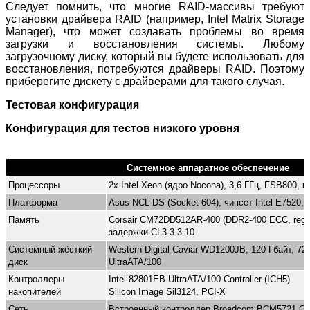
Следует помнить, что многие RAID-массивы требуют
установки драйвера RAID (например, Intel Matrix Storage
Manager), что может создавать проблемы во время
загрузки и восстановления системы. Любому
загрузочному диску, который вы будете использовать для
восстановления, потребуются драйверы RAID. Поэтому
приберегите дискету с драйверами для такого случая.
Тестовая конфигурация
Конфигурация для тестов низкого уровня
Системное аппаратное обеспечение
Процессоры
2x Intel Xeon (ядро Nocona), 3,6 ГГц, FSB800, 
Платформа
Asus NCL-DS (Socket 604), чипсет Intel E7520,
Память
Corsair CM72DD512AR-400 (DDR2-400 ECC, reg.)
задержки CL3-3-3-10
Системный жёсткий
Western Digital Caviar WD1200JB, 120 Гбайт, 72
диск
UltraATA/100
Контроллеры
Intel 82801EB UltraATA/100 Controller (ICH5)
накопителей
Silicon Image Sil3124, PCI-X
Сеть
Встроенный контроллер Broadcom BCM5721 Giga