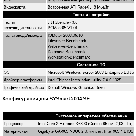
Видеокарта
Встроенная ATi RageXL, 8 Мбайт
Тесты и настройки
Тесты
c’t h2benchw 3.6
производительности
PCMark05 V1.01
Тесты ввода/вывода
IOMeter 2003.05.10
Fileserver-Benchmark
Webserver-Benchmark
Database-Benchmark
Workstation-Benchmark
Системное ПО
ОС
Microsoft Windows Server 2003 Enterprise Edition
Драйвер платформы
Intel Chipset Installation Utility 7.0.0.1025
Графический драйвер
Default Windows Graphics Driver
Конфигурация для SYSmark2004 SE
Системное аппаратное обеспечение
Процессор
Intel Core 2 Extreme X6800 (Conroe 65 нм, 2,93 ГГц, 
Материнская
Gigabyte GA-965P-DQ6 2.0, чипсет: Intel 965P, BIOS: