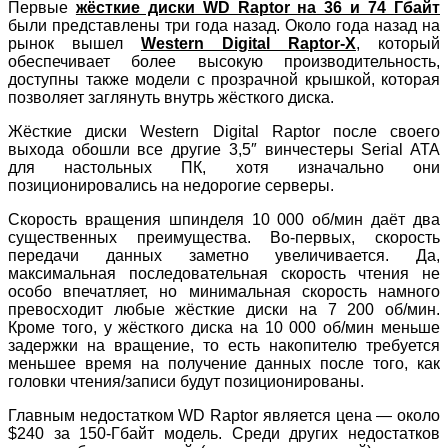
Первые
жёсткие диски WD Raptor на 36 и 74 Гбайт
были представлены три года назад. Около года назад на
рынок вышел
Western Digital Raptor-X
, который
обеспечивает более высокую производительность,
доступны также модели с прозрачной крышкой, которая
позволяет заглянуть внутрь жёсткого диска.
Жёсткие диски Western Digital Raptor после своего
выхода обошли все другие 3,5″ винчестеры Serial ATA
для настольных ПК, хотя изначально они
позиционировались на недорогие серверы.
Скорость вращения шпинделя 10 000 об/мин даёт два
существенных преимущества. Во-первых, скорость
передачи данных заметно увеличивается. Да,
максимальная последовательная скорость чтения не
особо впечатляет, но минимальная скорость намного
превосходит любые жёсткие диски на 7 200 об/мин.
Кроме того, у жёсткого диска на 10 000 об/мин меньше
задержки на вращение, то есть накопителю требуется
меньшее время на получение данных после того, как
головки чтения/записи будут позиционированы.
Главным недостатком WD Raptor является цена — около
$240 за 150-Гбайт модель. Среди других недостатков