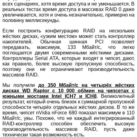
всех сценариях, хотя время доступа и не уменьшается. В
реальных тестах время доступа в массивах RAID 0 даже
увеличивается, хотя и очень незначительно, примерно на
половину миллисекунды.
Если построить конфигурацию RAID на нескольких
жёстких дисках, «узким местом» может стать контроллер
накопителей. Обычная шинная PCI позволяет
передавать, максимум, 133 Мбайт/с, что легко
поглощается двумя современными жёсткими дисками.
Контроллеры Serial ATA, которые входят в чипсет, дают,
как правило, более высокую пропускную способность,
поэтому они не ограничивают производительность
массивов RAID.
Мы получили
до 350 Мбайт/с на четырёх жёстких
дисках WD Raptor с 10 000 об/мин на чипсетах с
южными мостами Intel ICH7 и ICH8
. Великолепный
результат, который очень близок к суммарной пропускной
способности четырёх отдельных жёстких дисков. В то же
время, чипсет nVidia nForce 680 показал максимум в 110
Мбайт/с, увы. Похоже, что не каждый интегрированный
RAID-контроллер способен обеспечить высокую
производительность массивов RAID, пусть даже
технически такая возможность есть.