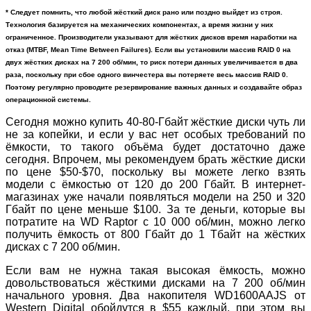
* Следует помнить, что любой жёсткий диск рано или поздно выйдет из строя.
Технология базируется на механических компонентах, а время жизни у них
ограниченное. Производители указывают для жёстких дисков время наработки на
отказ (MTBF, Mean Time Between Failures). Если вы установили массив RAID 0 на
двух жёстких дисках на 7 200 об/мин, то риск потери данных увеличивается в два
раза, поскольку при сбое одного винчестера вы потеряете весь массив RAID 0.
Поэтому регулярно проводите резервирование важных данных и создавайте образ
операционной системы.
Сегодня можно купить 40-80-Гбайт жёсткие диски чуть ли
не за копейки, и если у вас нет особых требований по
ёмкости, то такого объёма будет достаточно даже
сегодня. Впрочем, мы рекомендуем брать жёсткие диски
по цене $50-$70, поскольку вы можете легко взять
модели с ёмкостью от 120 до 200 Гбайт. В интернет-
магазинах уже начали появляться модели на 250 и 320
Гбайт по цене меньше $100. За те деньги, которые вы
потратите на WD Raptor с 10 000 об/мин, можно легко
получить ёмкость от 800 Гбайт до 1 Тбайт на жёстких
дисках с 7 200 об/мин.
Если вам не нужна такая высокая ёмкость, можно
довольствоваться жёсткими дисками на 7 200 об/мин
начального уровня. Два накопителя WD1600AAJS от
Western Digital обойдутся в $55 каждый, при этом вы