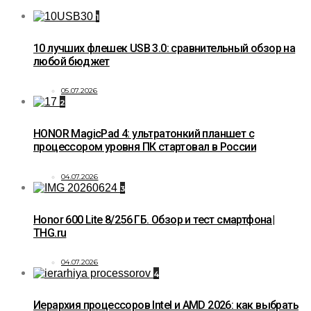
1
10 лучших флешек USB 3.0: сравнительный обзор на
любой бюджет
05.07.2026
2
HONOR MagicPad 4: ультратонкий планшет с
процессором уровня ПК стартовал в России
04.07.2026
3
Honor 600 Lite 8/256 ГБ. Обзор и тест смартфона|
THG.ru
04.07.2026
4
Иерархия процессоров Intel и AMD 2026: как выбрать