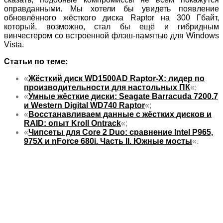
оправданными. Мы хотели бы увидеть появление
обновлённого жёсткого диска Raptor на 300 Гбайт,
который, возможно, стал бы ещё и гибридным
винчестером со встроенной флэш-памятью для Windows
Vista.
Статьи по теме:
«
Жёсткий диск WD1500AD Raptor-X: лидер по
производительности для настольных ПК
«;
«
Умные жёсткие диски: Seagate Barracuda 7200.7
и Western Digital WD740 Raptor
«;
«
Восстанавливаем данные с жёстких дисков и
RAID: опыт Kroll Ontrack
«;
«
Чипсеты для Core 2 Duo: сравнение Intel P965,
975X и nForce 680i. Часть II. Южные мосты
«.