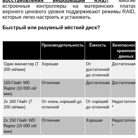
восстановления информации RAID
). Многие
встроенные контроллеры на материнских платах
верхнего ценового уровня поддерживают режимы RAID,
которые легко настроить и установить.
Быстрый или разумный жёсткий диск?
Производительность
Ёмкость
Безопасност
хранения
данных
Один винчестер (7
Хорошая
От
Достаточная 
200 об/мин)
достаточной
до отличной
150-Гбайт WD
Отличная
Достаточная
Достаточная 
Raptor (10 000 об/
мин)
2x 160 Гбайт (7
От очень хорошей до
От хорошей
Недостаточна
200 об/мин)
отличной
до отличной
*
2x 150 Гбайт WD
Отличная
Хорошая
Недостаточна
Raptor (10 000 об/
*
мин)