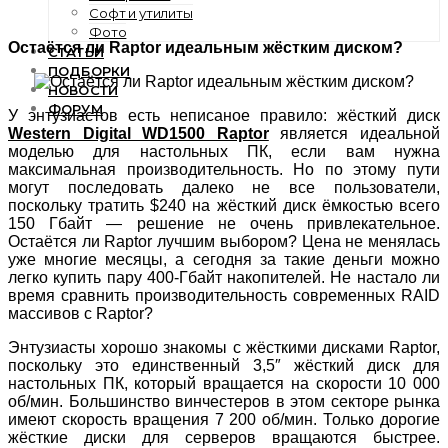
Софт и утилиты
Фото
Остаётся ли Raptor идеальным жёстким диском?
СТАТЬИ
ПОДБОРКИ
НОВОСТИ
ФОРУМ
У энтузиастов есть неписаное правило: жёсткий диск
Western Digital WD1500 Raptor
является идеальной
моделью для настольных ПК, если вам нужна
максимальная производительность. Но по этому пути
могут последовать далеко не все пользователи,
поскольку тратить $240 на жёсткий диск ёмкостью всего
150 Гбайт — решение не очень привлекательное.
Остаётся ли Raptor лучшим выбором? Цена не менялась
уже многие месяцы, а сегодня за такие деньги можно
легко купить пару 400-Гбайт накопителей. Не настало ли
время сравнить производительность современных RAID
массивов с Raptor?
Энтузиасты хорошо знакомы с жёсткими дисками Raptor,
поскольку это единственный 3,5″ жёсткий диск для
настольных ПК, который вращается на скорости 10 000
об/мин. Большинство винчестеров в этом секторе рынка
имеют скорость вращения 7 200 об/мин. Только дорогие
жёсткие диски для серверов вращаются быстрее.