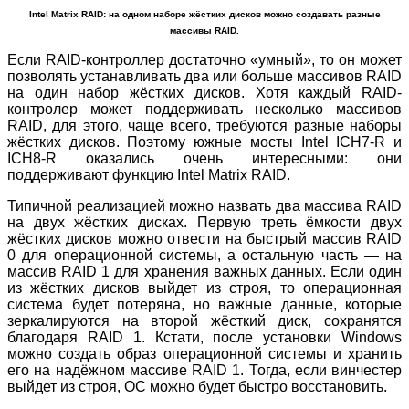
Intel Matrix RAID: на одном наборе жёстких дисков можно создавать разные
массивы RAID.
Если RAID-контроллер достаточно «умный», то он может
позволять устанавливать два или больше массивов RAID
на один набор жёстких дисков. Хотя каждый RAID-
контролер может поддерживать несколько массивов
RAID, для этого, чаще всего, требуются разные наборы
жёстких дисков. Поэтому южные мосты Intel ICH7-R и
ICH8-R оказались очень интересными: они
поддерживают функцию Intel Matrix RAID.
Типичной реализацией можно назвать два массива RAID
на двух жёстких дисках. Первую треть ёмкости двух
жёстких дисков можно отвести на быстрый массив RAID
0 для операционной системы, а остальную часть — на
массив RAID 1 для хранения важных данных. Если один
из жёстких дисков выйдет из строя, то операционная
система будет потеряна, но важные данные, которые
зеркалируются на второй жёсткий диск, сохранятся
благодаря RAID 1. Кстати, после установки Windows
можно создать образ операционной системы и хранить
его на надёжном массиве RAID 1. Тогда, если винчестер
выйдет из строя, ОС можно будет быстро восстановить.