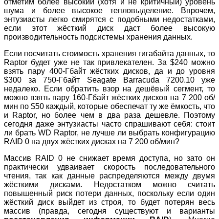
отметим более высокий (хотя и не критичный) уровень
шума и более высокое тепловыделение. Впрочем,
энтузиасты легко смирятся с подобными недостатками,
если этот жёсткий диск даст более высокую
производительность подсистемы хранения данных.
Если посчитать стоимость хранения гигабайта данных, то
Raptor будет уже не так привлекателен. За $240 можно
взять пару 400-Гбайт жёстких дисков, да и до уровня
$300 за 750-Гбайт Seagate Barracuda 7200.10 уже
недалеко. Если обратить взор на дешёвый сегмент, то
можно взять пару 160-Гбайт жёстких дисков на 7 200 об/
мин по $50 каждый, которые обеспечат ту же ёмкость, что
и Raptor, но более чем в два раза дешевле. Поэтому
сегодня даже энтузиасты часто спрашивают себя: стоит
ли брать WD Raptor, не лучше ли выбрать конфигурацию
RAID 0 на двух жёстких дисках на 7 200 об/мин?
Массив RAID 0 не снижает время доступа, но зато он
практически удваивает скорость последовательного
чтения, так как данные распределяются между двумя
жёсткими дисками. Недостатком можно считать
повышенный риск потери данных, поскольку если один
жёсткий диск выйдет из строя, то будет потерян весь
массив (правда, сегодня существуют и варианты