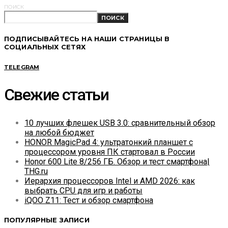
ПОИСК
ПОИСК
ПОДПИСЫВАЙТЕСЬ НА НАШИ СТРАНИЦЫ В
СОЦИАЛЬНЫХ СЕТЯХ
TELEGRAM
Свежие статьи
10 лучших флешек USB 3.0: сравнительный обзор
на любой бюджет
HONOR MagicPad 4: ультратонкий планшет с
процессором уровня ПК стартовал в России
Honor 600 Lite 8/256 ГБ. Обзор и тест смартфона|
THG.ru
Иерархия процессоров Intel и AMD 2026: как
выбрать CPU для игр и работы
iQOO Z11: Тест и обзор смартфона
ПОПУЛЯРНЫЕ ЗАПИСИ