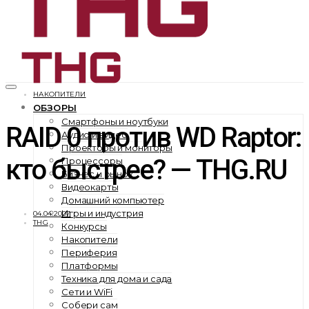
НАКОПИТЕЛИ
ОБЗОРЫ
Смартфоны и ноутбуки
RAID 0 против WD Raptor:
Аудио и видео
Проекторы и мониторы
кто быстрее? — THG.RU
Процессоры
Бизнес и рынок
Видеокарты
Домашний компьютер
Игры и индустрия
04.04.2007
THG
Конкурсы
Накопители
Периферия
Платформы
Техника для дома и сада
Сети и WiFi
Собери сам