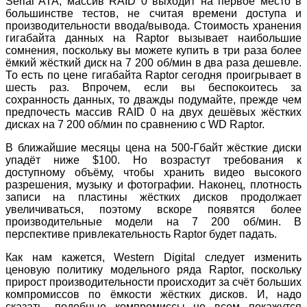
Serial ATA, массив RAID 0 выходит на первое место в
большинстве тестов, не считая времени доступа и
производительности ввода/вывода. Стоимость хранения
гигабайта данных на Raptor вызывает наибольшие
сомнения, поскольку вы можете купить в три раза более
ёмкий жёсткий диск на 7 200 об/мин в два раза дешевле.
То есть по цене гигабайта Raptor сегодня проигрывает в
шесть раз. Впрочем, если вы беспокоитесь за
сохранность данных, то дважды подумайте, прежде чем
предпочесть массив RAID 0 на двух дешёвых жёстких
дисках на 7 200 об/мин по сравнению с WD Raptor.
В ближайшие месяцы цена на 500-Гбайт жёсткие диски
упадёт ниже $100. Но возрастут требования к
доступному объёму, чтобы хранить видео высокого
разрешения, музыку и фотографии. Наконец, плотность
записи на пластины жёстких дисков продолжает
увеличиваться, поэтому вскоре появятся более
производительные модели на 7 200 об/мин. В
перспективе привлекательность Raptor будет падать.
Как нам кажется, Western Digital следует изменить
ценовую политику модельного ряда Raptor, поскольку
прирост производительности происходит за счёт больших
компромиссов по ёмкости жёстких дисков. И, надо
сказать, подобные компромиссы не всем покажутся