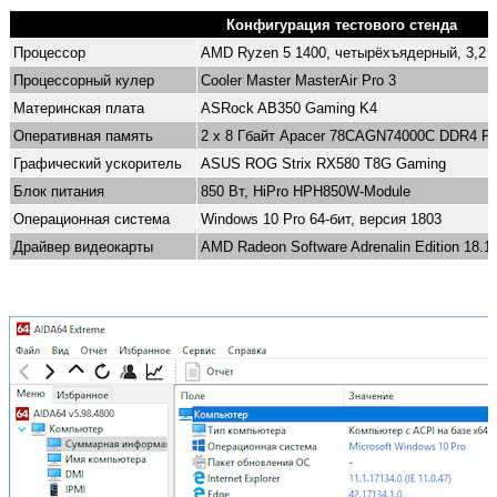
Конфигурация тестового стенда
Процессор
AMD Ryzen 5 1400, четырёхъядерный, 3,2 
Процессорный кулер
Cooler Master MasterAir Pro 3
Материнская плата
ASRock AB350 Gaming K4
Оперативная память
2 х 8 Гбайт Apacer 78CAGN74000C DDR4 P
Графический ускоритель
ASUS ROG Strix RX580 T8G Gaming
Блок питания
850 Вт, HiPro HPH850W-Module
Операционная система
Windows 10 Pro 64-бит, версия 1803
Драйвер видеокарты
AMD Radeon Software Adrenalin Edition 18.1