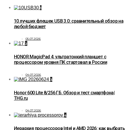
1
10 лучших флешек USB 3.0: сравнительный обзор на
любой бюджет
05.07.2026
2
HONOR MagicPad 4: ультратонкий планшет с
процессором уровня ПК стартовал в России
04.07.2026
3
Honor 600 Lite 8/256 ГБ. Обзор и тест смартфона|
THG.ru
04.07.2026
4
Иерархия процессоров Intel и AMD 2026: как выбрать