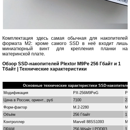
Комплектация здесь самая обычная для накопителей
формата M2: кроме самого SSD в неё входит лишь
миниатюрный винт для крепления планки на
материнской плате.
Обзор SSD-накопителей Plextor M9Pe 256 Гбайт и 1
Тбайт | Технические характеристики
Основные технические характеристики SSD-накопителей
Модификация
PX-256M9PeG
PX
Цена в России, ориент., руб
7100
23
Форм-фактор
M.2-2280
M.
Объём
256 Гбайт
1 
Контроллер
Marvell 88SS1093
Ma
DRAM
256 Мбайт LPDDR3
1 