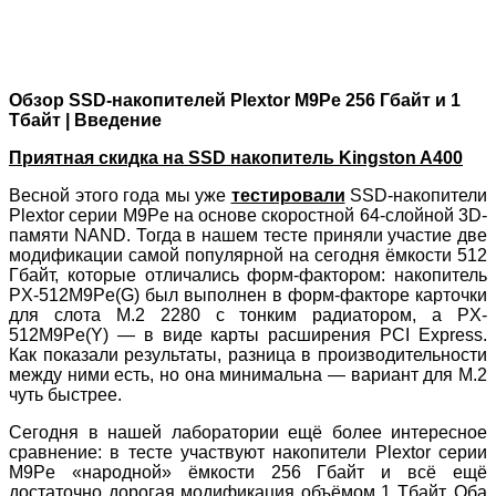
Обзор SSD-накопителей Plextor M9Pe 256 Гбайт и 1
Тбайт | Введение
Приятная скидка на SSD накопитель Kingston A400
Весной этого года мы уже
тестировали
SSD-накопители
Plextor серии M9Pe на основе скоростной 64-слойной 3D-
памяти NAND. Тогда в нашем тесте приняли участие две
модификации самой популярной на сегодня ёмкости 512
Гбайт, которые отличались форм-фактором: накопитель
PX-512M9Pe(G) был выполнен в форм-факторе карточки
для слота M.2 2280 с тонким радиатором, а PX-
512M9Pe(Y) — в виде карты расширения PCI Express.
Как показали результаты, разница в производительности
между ними есть, но она минимальна — вариант для M.2
чуть быстрее.
Сегодня в нашей лаборатории ещё более интересное
сравнение: в тесте участвуют накопители Plextor серии
M9Pe «народной» ёмкости 256 Гбайт и всё ещё
достаточно дорогая модификация объёмом 1 Тбайт. Оба