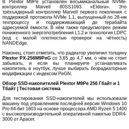
В Plextor M9Pe установлен восьмиканальный NVMe-
контроллер Marvell 80SS1093 «Eldora». Это
трёхъядерный контроллер Marvell первого поколения с
поддержкой протокола NVMe 1.1, выпущенный по 28-нм
техпроцессу и поддерживающий до терабайта
адресуемой ёмкости. В нём также предусмотрен режим
пониженного энергопотребления L1.2 и технология LDPC
(код с малой плотностью проверок на чётность)
NANDEdge.
Наконец, стоит отметить, что радиатор увеличил толщину
Plextor PX-256M9PeG
со 3,65 до 4,7 мм, о чём не стоит
забывать, и если вы планируете устанавливать
накопитель в ноутбук, лучше выбирать безрадиаторные
модификации с индексом PeGN.
Обзор SSD-накопителей Plextor M9Pe 256 Гбайт и 1
Тбайт | Тестовая система
Для тестирования SSD-накопителей мы использовали
машину под управлением последней версии Windows 10
Pro 64-бит 1803 на основе процессора AMD Ryzen 5 1400
с высокопроизводительной оперативной памятью DDR4-
3000 от Apacer.