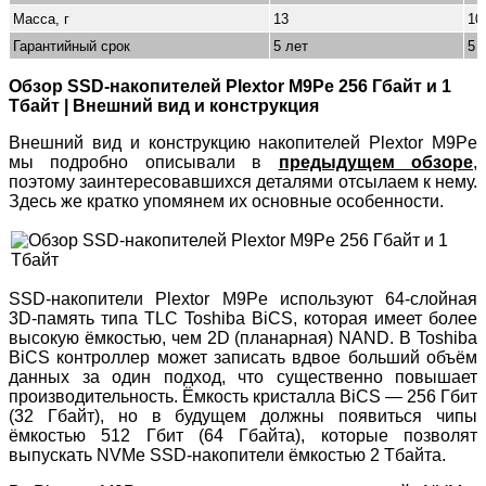
Масса, г
13
10
Гарантийный срок
5 лет
5 
Обзор SSD-накопителей Plextor M9Pe 256 Гбайт и 1
Тбайт | Внешний вид и конструкция
Внешний вид и конструкцию накопителей Plextor M9Pe
мы подробно описывали в
предыдущем обзоре
,
поэтому заинтересовавшихся деталями отсылаем к нему.
Здесь же кратко упомянем их основные особенности.
SSD-накопители Plextor M9Pe используют 64-слойная
3D-память типа TLC Toshiba BiCS, которая имеет более
высокую ёмкостью, чем 2D (планарная) NAND. В Toshiba
BiCS контроллер может записать вдвое больший объём
данных за один подход, что существенно повышает
производительность. Ёмкость кристалла BiCS — 256 Гбит
(32 Гбайт), но в будущем должны появиться чипы
ёмкостью 512 Гбит (64 Гбайта), которые позволят
выпускать NVMe SSD-накопители ёмкостью 2 Тбайта.