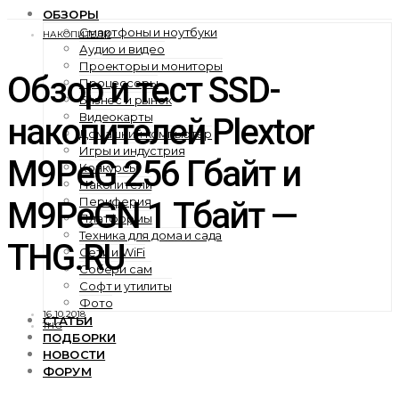
ОБЗОРЫ
Смартфоны и ноутбуки
НАКОПИТЕЛИ
Аудио и видео
Проекторы и мониторы
Обзор и тест SSD-
Процессоры
Бизнес и рынок
Видеокарты
накопителей Plextor
Домашний компьютер
Игры и индустрия
M9PeG 256 Гбайт и
Конкурсы
Накопители
Периферия
M9PeGN 1 Тбайт —
Платформы
Техника для дома и сада
THG.RU
Сети и WiFi
Собери сам
Софт и утилиты
Фото
16.10.2018
СТАТЬИ
THG
ПОДБОРКИ
НОВОСТИ
ФОРУМ