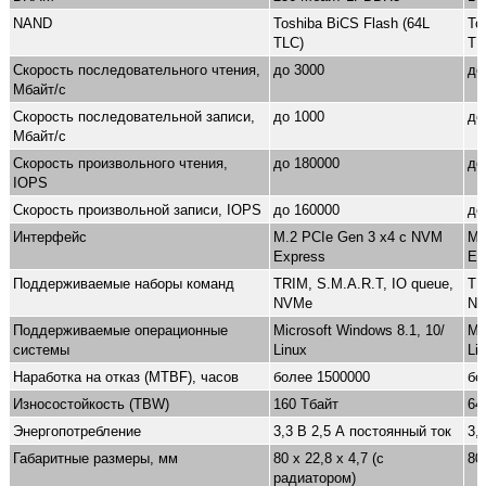
NAND
Toshiba BiCS Flash (64L
To
TLC)
TL
Скорость последовательного чтения,
до 3000
до
Мбайт/с
Скорость последовательной записи,
до 1000
до
Мбайт/с
Скорость произвольного чтения,
до 180000
до
IOPS
Скорость произвольной записи, IOPS
до 160000
до
Интерфейс
M.2 PCIe Gen 3 x4 с NVM
M.
Express
Ex
Поддерживаемые наборы команд
TRIM, S.M.A.R.T, IO queue,
TR
NVMe
N
Поддерживаемые операционные
Microsoft Windows 8.1, 10/
Mi
системы
Linux
Li
Наработка на отказ (MTBF), часов
более 1500000
бо
Износостойкость (TBW)
160 Тбайт
64
Энергопотребление
3,3 В 2,5 А постоянный ток
3,
Габаритные размеры, мм
80 х 22,8 х 4,7 (с
80
радиатором)