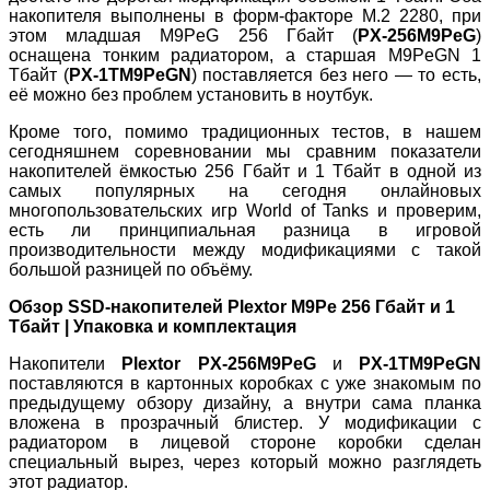
накопителя выполнены в форм-факторе M.2 2280, при
этом младшая M9PeG 256 Гбайт (
PX-256M9PeG
)
оснащена тонким радиатором, а старшая M9PeGN 1
Тбайт (
PX-1TM9PeGN
) поставляется без него — то есть,
её можно без проблем установить в ноутбук.
Кроме того, помимо традиционных тестов, в нашем
сегодняшнем соревновании мы сравним показатели
накопителей ёмкостью 256 Гбайт и 1 Тбайт в одной из
самых популярных на сегодня онлайновых
многопользовательских игр World of Tanks и проверим,
есть ли принципиальная разница в игровой
производительности между модификациями с такой
большой разницей по объёму.
Обзор SSD-накопителей Plextor M9Pe 256 Гбайт и 1
Тбайт | Упаковка и комплектация
Накопители
Plextor PX-256M9PeG
и
PX-1TM9PeGN
поставляются в картонных коробках с уже знакомым по
предыдущему обзору дизайну, а внутри сама планка
вложена в прозрачный блистер. У модификации с
радиатором в лицевой стороне коробки сделан
специальный вырез, через который можно разглядеть
этот радиатор.