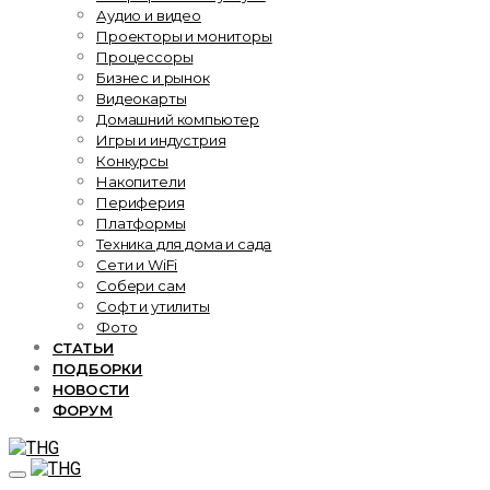
Аудио и видео
Проекторы и мониторы
Процессоры
Бизнес и рынок
Видеокарты
Домашний компьютер
Игры и индустрия
Конкурсы
Накопители
Периферия
Платформы
Техника для дома и сада
Сети и WiFi
Собери сам
Софт и утилиты
Фото
СТАТЬИ
ПОДБОРКИ
НОВОСТИ
ФОРУМ