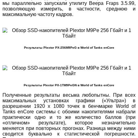
мы параллельно запускали утилиту Beepa Fraps 3.5.99,
позволяющую измерить, в частности, среднюю и
максимальную частоту кадров.
Результаты Plextor PX-256M9PeG в World of Tanks enCore
Результаты Plextor PX-1TM9PeGN в World of Tanks enCore
Полученные результаты весьма любопытны. При всех
максимальных установках графики («Ультра») в
разрешении 1920 х 1080 точек в бенчмарке World of
Tanks enCore системы с обоими накопителями набрали
практически одно и то же количество баллов (при
«отличном» результате), которое незначительно
меняется при повторных прогонах. Разница между ними
сводится буквально к статистической погрешности.