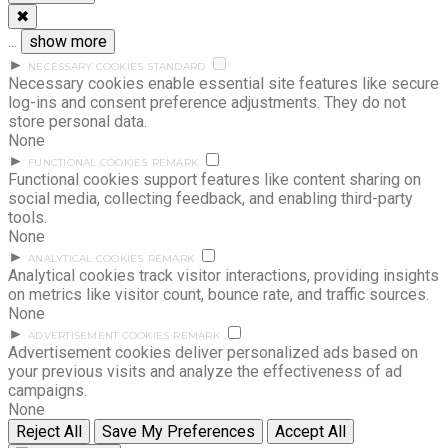
✖
...
show more
►
NECESSARY COOKIES
STANDARD
Necessary cookies enable essential site features like secure
log-ins and consent preference adjustments. They do not
store personal data.
None
►
FUNCTIONAL COOKIES
REMARK
Functional cookies support features like content sharing on
social media, collecting feedback, and enabling third-party
tools.
None
►
ANALYTICAL COOKIES
REMARK
Analytical cookies track visitor interactions, providing insights
on metrics like visitor count, bounce rate, and traffic sources.
None
►
ADVERTISEMENT COOKIES
REMARK
Advertisement cookies deliver personalized ads based on
your previous visits and analyze the effectiveness of ad
campaigns.
None
Reject All
Save My Preferences
Accept All