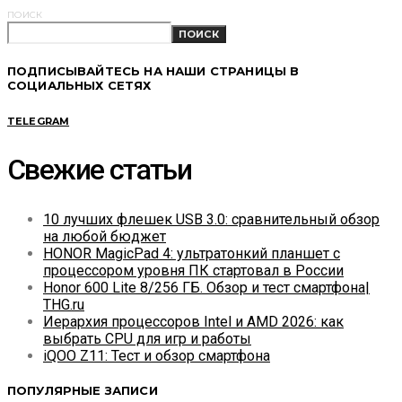
ПОИСК
ПОИСК
ПОДПИСЫВАЙТЕСЬ НА НАШИ СТРАНИЦЫ В
СОЦИАЛЬНЫХ СЕТЯХ
TELEGRAM
Свежие статьи
10 лучших флешек USB 3.0: сравнительный обзор
на любой бюджет
HONOR MagicPad 4: ультратонкий планшет с
процессором уровня ПК стартовал в России
Honor 600 Lite 8/256 ГБ. Обзор и тест смартфона|
THG.ru
Иерархия процессоров Intel и AMD 2026: как
выбрать CPU для игр и работы
iQOO Z11: Тест и обзор смартфона
ПОПУЛЯРНЫЕ ЗАПИСИ