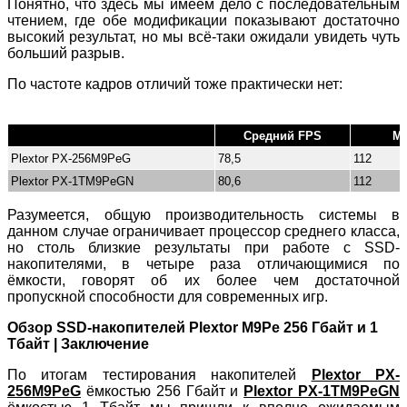
Понятно, что здесь мы имеем дело с последовательным
чтением, где обе модификации показывают достаточно
высокий результат, но мы всё-таки ожидали увидеть чуть
больший разрыв.
По частоте кадров отличий тоже практически нет:
Средний FPS
Ма
Plextor PX-256M9PeG
78,5
112
Plextor PX-1TM9PeGN
80,6
112
Разумеется, общую производительность системы в
данном случае ограничивает процессор среднего класса,
но столь близкие результаты при работе с SSD-
накопителями, в четыре раза отличающимися по
ёмкости, говорят об их более чем достаточной
пропускной способности для современных игр.
Обзор SSD-накопителей Plextor M9Pe 256 Гбайт и 1
Тбайт | Заключение
По итогам тестирования накопителей
Plextor PX-
256M9PeG
ёмкостью 256 Гбайт и
Plextor PX-1TM9PeGN