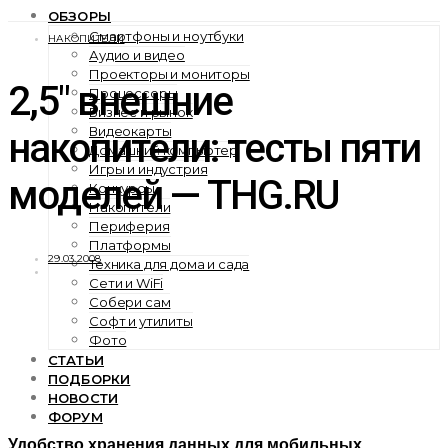
ОБЗОРЫ
Смартфоны и ноутбуки
НАКОПИТЕЛИ
Аудио и видео
Проекторы и мониторы
2,5″ внешние
Процессоры
Бизнес и рынок
Видеокарты
накопители: тесты пяти
Домашний компьютер
Игры и индустрия
моделей — THG.RU
Конкурсы
Накопители
Периферия
Платформы
29.03.2008
Техника для дома и сада
Сети и WiFi
Собери сам
Софт и утилиты
Фото
СТАТЬИ
ПОДБОРКИ
НОВОСТИ
ФОРУМ
Удобство хранения данных для мобильных