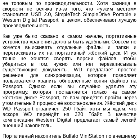
не топовым по производительности. Хотя разница в
скорости не велика из-за того, что «узким местом»
становится USB 2.0, SimpleTech SimpleDrive Portable и
Western Digital Passport, в целом, обеспечивают лучшую
производительность.
Как уже было сказано в самом начале, портативные
устройства хранения должны быть удобными. Совсем не
хочется выискивать отдельные файлы и папки и
перетаскивать их на портативный жёсткий диск. И уж
точно не хочется сверять версии файлов, чтобы
убедиться в том, нужно или нет перезаписывать
существующие документы. WD предлагает простое
решение для синхронизации, которое позволяет
пользователю хранить обновлённые копии файлов на
Passport. Однако если вы случайно удалите эту
программу, которая поставляется только на самом
жёстком диске Passport, то вам придётся пройти через
утомительный процесс её восстановления. Жёсткий диск
WD Passport ограничен 250 Гбайт, хотя мы ждём, что
вскоре WD перейдёт на 320 Гбайт. В качестве
компенсации Western Digital предлагает самый лёгкий
внешний накопитель.
Портативный накопитель Buffalo MiniStation по внешнему