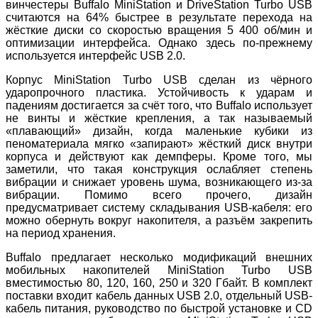
винчестеры Buffalo MiniStation и DriveStation Turbo USB
считаются на 64% быстрее в результате перехода на
жёсткие диски со скоростью вращения 5 400 об/мин и
оптимизации интерфейса. Однако здесь по-прежнему
используется интерфейс USB 2.0.
Корпус MiniStation Turbo USB сделан из чёрного
ударопрочного пластика. Устойчивость к ударам и
падениям достигается за счёт того, что Buffalo использует
не винты и жёсткие крепления, а так называемый
«плавающий» дизайн, когда маленькие кубики из
пеноматериала мягко «запирают» жёсткий диск внутри
корпуса и действуют как демпферы. Кроме того, мы
заметили, что такая конструкция ослабляет степень
вибрации и снижает уровень шума, возникающего из-за
вибрации. Помимо всего прочего, дизайн
предусматривает систему складывания USB-кабеля: его
можно обернуть вокруг накопителя, а разъём закрепить
на период хранения.
Buffalo предлагает несколько модификаций внешних
мобильных накопителей MiniStation Turbo USB
вместимостью 80, 120, 160, 250 и 320 Гбайт. В комплект
поставки входит кабель данных USB 2.0, отдельный USB-
кабель питания, руководство по быстрой установке и CD