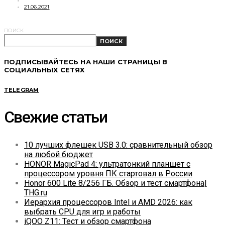
21.06.2021
ПОИСК
ПОИСК
ПОДПИСЫВАЙТЕСЬ НА НАШИ СТРАНИЦЫ В
СОЦИАЛЬНЫХ СЕТЯХ
TELEGRAM
Свежие статьи
10 лучших флешек USB 3.0: сравнительный обзор
на любой бюджет
HONOR MagicPad 4: ультратонкий планшет с
процессором уровня ПК стартовал в России
Honor 600 Lite 8/256 ГБ. Обзор и тест смартфона|
THG.ru
Иерархия процессоров Intel и AMD 2026: как
выбрать CPU для игр и работы
iQOO Z11: Тест и обзор смартфона