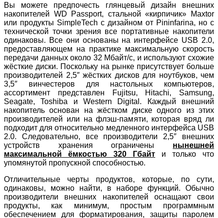
Вы можете предпочесть глянцевый дизайн внешних
накопителей WD Passport, стальной «кирпичик» Maxtor
или продукты SimpleTech с дизайном от Pininfarina, но с
технической точки зрения все портативные накопители
одинаковы. Все они основаны на интерфейсе USB 2.0,
предоставляющем на практике максимальную скорость
передачи данных около 32 Мбайт/с, и используют схожие
жёсткие диски. Поскольку на рынке присутствует больше
производителей 2,5″ жёстких дисков для ноутбуков, чем
3,5″ винчестеров для настольных компьютеров,
ассортимент представлен Fujitsu, Hitachi, Samsung,
Seagate, Toshiba и Western Digital. Каждый внешний
накопитель основан на жёстком диске одного из этих
производителей или на флэш-памяти, которая вряд ли
подходит для относительно медленного интерфейса USB
2.0. Следовательно, все производители 2,5″ внешних
устройств хранения ограничены
нынешней
максимальной ёмкостью 320 Гбайт
и только что
упомянутой пропускной способностью.
Отличительные черты продуктов, которые, по сути,
одинаковы, можно найти, в наборе функций. Обычно
производители внешних накопителей оснащают свои
продукты, как минимум, простым программным
обеспечением для форматирования, защиты паролем