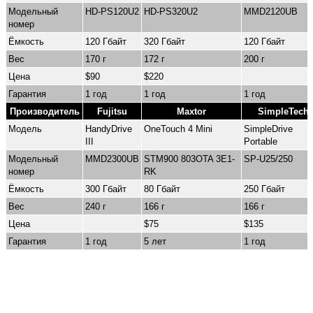
Модельный
HD-PS120U2
HD-PS320U2
MMD2120UB
номер
Ёмкость
120 Гбайт
320 Гбайт
120 Гбайт
Вес
170 г
172 г
200 г
Цена
$90
$220
Гарантия
1 год
1 год
1 год
Производитель
Fujitsu
Maxtor
SimpleTech
Модель
HandyDrive
OneTouch 4 Mini
SimpleDrive
III
Portable
Модельный
MMD2300UB
STM900 803OTA 3E1-
SP-U25/250
номер
RK
Ёмкость
300 Гбайт
80 Гбайт
250 Гбайт
Вес
240 г
166 г
166 г
Цена
$75
$135
Гарантия
1 год
5 лет
1 год