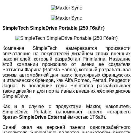
SimpleTech SimpleDrive Portable (250 Гбайт)
Компания SimpleTech намеревается произвести
впечатление на покупателей дизайном своих внешних
накопителей, который разработан Pininfarina. Название
этой компании произошло от имени её создателя
Баттисты Фарина (Battista Farina), который разрабатывал
эскизы автомобилей для таких популярных французских
и итальянских брендов, как Alfa Romeo, Ferrari, Peugeot и
Jaguar. В последние годы Pininfarina разрабатывает
также дизайн и для портативных внешних жёстких дисков
SimpleDrive.
Как и в случае с продуктами Maxtor, накопитель
SimpleDrive Portable напоминает своего «старшего
брата»
SimpleDrive External
ёмкостью 1Тбайт.
Синий овал на верхней панели однотерабайтного
накопителя SimpleDrive является индикатором ёмкости