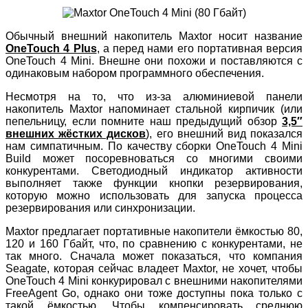
Обычный внешний накопитель Maxtor носит название
OneTouch 4 Plus
, а перед нами его портативная версия
OneTouch 4 Mini. Внешне они похожи и поставляются с
одинаковым набором программного обеспечения.
Несмотря на то, что из-за алюминиевой панели
накопитель Maxtor напоминает стальной кирпичик (или
пепельницу, если помните наш предыдущий обзор
3,5″
внешних жёстких дисков
), его внешний вид показался
нам симпатичным. По качеству сборки OneTouch 4 Mini
Build может посоревноваться со многими своими
конкурентами. Светодиодный индикатор активности
выполняет также функции кнопки резервирования,
которую можно использовать для запуска процесса
резервирования или синхронизации.
Maxtor предлагает портативные накопители ёмкостью 80,
120 и 160 Гбайт, что, по сравнению с конкурентами, не
так много. Сначала может показаться, что компания
Seagate, которая сейчас владеет Maxtor, не хочет, чтобы
OneTouch 4 Mini конкурировал с внешними накопителями
FreeAgent Go, однако они тоже доступны пока только с
такой ёмкостью. Чтобы компенсировать среднюю