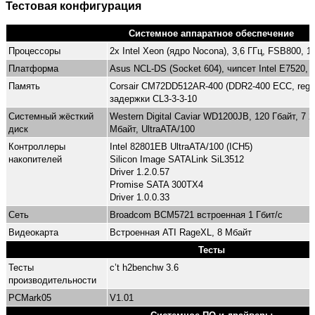
Тестовая конфигурация
Системное аппаратное обеспечение
Процессоры
2x Intel Xeon (ядро Nocona), 3,6 ГГц, FSB800, 
Платформа
Asus NCL-DS (Socket 604), чипсет Intel E7520,
Память
Corsair CM72DD512AR-400 (DDR2-400 ECC, reg.)
задержки CL3-3-3-10
Системный жёсткий
Western Digital Caviar WD1200JB, 120 Гбайт, 7 2
диск
Мбайт, UltraATA/100
Контроллеры
Intel 82801EB UltraATA/100 (ICH5)
накопителей
Silicon Image SATALink SiL3512
Driver 1.2.0.57
Promise SATA 300TX4
Driver 1.0.0.33
Сеть
Broadcom BCM5721 встроенная 1 Гбит/с
Видеокарта
Встроенная ATI RageXL, 8 Мбайт
Тесты
Тесты
c’t h2benchw 3.6
производительности
PCMark05
V1.01