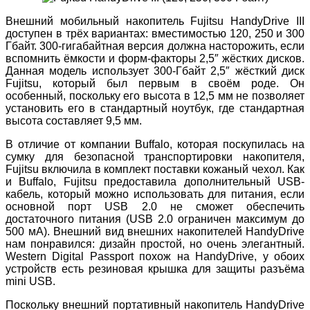
Внешний мобильный накопитель Fujitsu HandyDrive III
доступен в трёх вариантах: вместимостью 120, 250 и 300
Гбайт. 300-гигабайтная версия должна насторожить, если
вспомнить ёмкости и форм-факторы 2,5″ жёстких дисков.
Данная модель использует 300-Гбайт 2,5″ жёсткий диск
Fujitsu, который был первым в своём роде. Он
особенный, поскольку его высота в 12,5 мм не позволяет
установить его в стандартный ноутбук, где стандартная
высота составляет 9,5 мм.
В отличие от компании Buffalo, которая поскупилась на
сумку для безопасной транспортировки накопителя,
Fujitsu включила в комплект поставки кожаный чехол. Как
и Buffalo, Fujitsu предоставила дополнительный USB-
кабель, который можно использовать для питания, если
основной порт USB 2.0 не сможет обеспечить
достаточного питания (USB 2.0 ограничен максимум до
500 мА). Внешний вид внешних накопителей HandyDrive
нам понравился: дизайн простой, но очень элегантный.
Western Digital Passport похож на HandyDrive, у обоих
устройств есть резиновая крышка для защиты разъёма
mini USB.
Поскольку внешний портативный накопитель HandyDrive