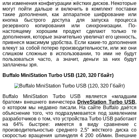
или изменения конфигурации жёстких дисков. Некоторые
могут пойти дальше и включить в комплект поставки
такие дополнения, как аппаратное шифрование или
кнопка быстрого доступа для запуска процесса
резервного копирования или синхронизации. По-
настоящему хорошим продукт сделают только те
дополнения, которые значительно увеличат его ценность,
привнеся максимум удобства. Если какие-то дополнения
влекут за собой потерю производительности, или же они
слишком сложные в использовании, то ими не будут
пользоваться часто, а значит, деньги за них будут
заплачены зря.
Buffalo MiniStation Turbo USB (120, 320 Гбайт)
Buffalo MiniStation Turbo USB является «младшим
братом» внешнего винчестера
DriveStation Turbo USB
,
о котором мы недавно писали. На сайте Buffalo даётся
объяснение того, что подразумевается под заявлением
разработчиков о том, что устройства Turbo USB работают
на 64% быстрее: имеется в виду сравнение с
производительностью среднего 2,5″ жёсткого диска со
скоростью вращения шпинделя 4 200 об/мин. Внешние