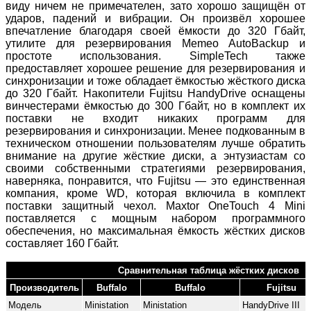
виду ничем не примечателен, зато хорошо защищён от
ударов, падений и вибрации. Он произвёл хорошее
впечатление благодаря своей ёмкости до 320 Гбайт,
утилите для резервирования Memeo AutoBackup и
простоте использования. SimpleTech также
предоставляет хорошее решение для резервирования и
синхронизации и тоже обладает ёмкостью жёсткого диска
до 320 Гбайт. Накопители Fujitsu HandyDrive оснащены
винчестерами ёмкостью до 300 Гбайт, но в комплект их
поставки не входит никаких программ для
резервирования и синхронизации. Менее подкованным в
техническом отношении пользователям лучше обратить
внимание на другие жёсткие диски, а энтузиастам со
своими собственными стратегиями резервирования,
наверняка, понравится, что Fujitsu — это единственная
компания, кроме WD, которая включила в комплект
поставки защитный чехол. Maxtor OneTouch 4 Mini
поставляется с мощным набором программного
обеспечения, но максимальная ёмкость жёстких дисков
составляет 160 Гбайт.
Сравнительная таблица жёстких дисков
Производитель
Buffalo
Buffalo
Fujitsu
Модель
Ministation
Ministation
HandyDrive III