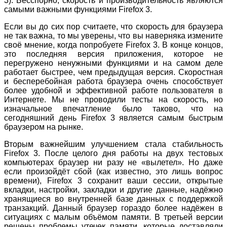
3). Бесспорно, скорость и производительность являются
самыми важными функциями Firefox 3.
Если вы до сих пор считаете, что скорость для браузера
не так важна, то мы уверены, что вы наверняка измените
своё мнение, когда попробуете Firefox 3. В конце концов,
это последняя версия приложения, которое не
перегружено ненужными функциями и на самом деле
работает быстрее, чем предыдущая версия. Скоростная
и бесперебойная работа браузера очень способствует
более удобной и эффективной работе пользователя в
Интернете. Мы не проводили тесты на скорость, но
изначальное впечатление было таково, что на
сегодняшний день Firefox 3 является самым быстрым
браузером на рынке.
Вторым важнейшим улучшением стала стабильность
Firefox 3. После целого дня работы на двух тестовых
компьютерах браузер ни разу не «вылетел». Но даже
если произойдёт сбой (как известно, это лишь вопрос
времени), Firefox 3 сохранит ваши сессии, открытые
вкладки, настройки, закладки и другие данные, надёжно
хранящиеся во внутренней базе данных с поддержкой
транзакций. Данный браузер гораздо более надёжен в
ситуациях с малым объёмом памяти. В третьей версии
решены проблемы утечек памяти, которые доставляли