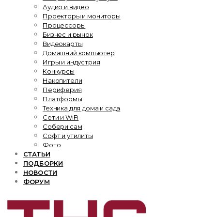
Аудио и видео
Проекторы и мониторы
Процессоры
Бизнес и рынок
Видеокарты
Домашний компьютер
Игры и индустрия
Конкурсы
Накопители
Периферия
Платформы
Техника для дома и сада
Сети и WiFi
Собери сам
Софт и утилиты
Фото
СТАТЬИ
ПОДБОРКИ
НОВОСТИ
ФОРУМ