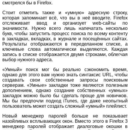
смотрелся бы в Firefox.
Стоит отметить также и «умную» адресную строку,
которая запоминает всё, что вы в неё вводите. Firefox
отслеживает ввод и организует web-сайты по
значимости. Нужно всего лишь напечатать несколько
букв, чтобы запустить процесс поиска по всему контенту
в закладках, вкладках, в журнале и посещённых сайтах.
Результаты отображаются в переделанном списке, а
ключевые слова автоматически выделяются. Каждая
запись в списке отображается двумя строками, облегчая
выбор нужного адреса.
«Умный» поиск мог бы реально сэкономить время,
однако для этого вам нужно знать синтаксис URL, чтобы
создавать свои собственные запросы поисковым
серверам. «Умные» закладки тоже являются полезным
дополнением, однако создание собственных «умных»
закладок можно было бы сделать проще для новичков.
Мы бы предпочли подход iTunes, где даже неопытный
пользователь может создать сложный «умный» плейлист.
Новый менеджер паролей больше не показывает
назойливых всплывающих окон. Вместо этого в Firefox 3
менеджер паролей отображает диалоговые окошки в