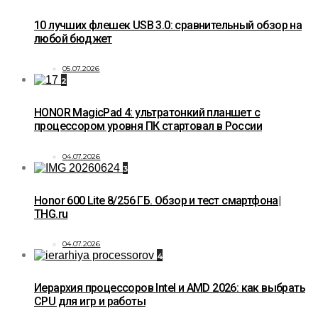
10 лучших флешек USB 3.0: сравнительный обзор на
любой бюджет
05.07.2026
2
HONOR MagicPad 4: ультратонкий планшет с
процессором уровня ПК стартовал в России
04.07.2026
3
Honor 600 Lite 8/256 ГБ. Обзор и тест смартфона|
THG.ru
04.07.2026
4
Иерархия процессоров Intel и AMD 2026: как выбрать
CPU для игр и работы