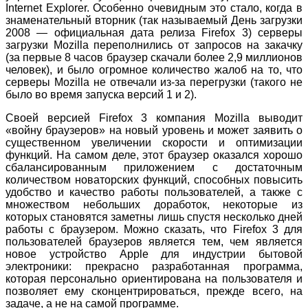
Internet Explorer. Особенно очевидным это стало, когда в
знаменательный вторник (так называемый День загрузки
2008 — официальная дата релиза Firefox 3) серверы
загрузки Mozilla переполнились от запросов на закачку
(за первые 8 часов браузер скачали более 2,9 миллионов
человек), и было огромное количество жалоб на то, что
серверы Mozilla не отвечали из-за перегрузки (такого не
было во время запуска версий 1 и 2).
Своей версией Firefox 3 компания Mozilla выводит
«войну браузеров» на новый уровень и может заявить о
существенном увеличении скорости и оптимизации
функций. На самом деле, этот браузер оказался хорошо
сбалансированным приложением с достаточным
количеством новаторских функций, способных повысить
удобство и качество работы пользователей, а также с
множеством небольших доработок, некоторые из
которых становятся заметны лишь спустя несколько дней
работы с браузером. Можно сказать, что Firefox 3 для
пользователей браузеров является тем, чем является
новое устройство Apple для индустрии бытовой
электроники: прекрасно разработанная программа,
которая персонально ориентирована на пользователя и
позволяет ему сконцентрироваться, прежде всего, на
задаче, а не на самой программе.