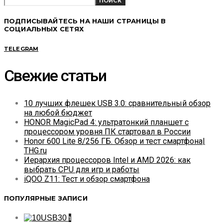
ПОИСК
ПОДПИСЫВАЙТЕСЬ НА НАШИ СТРАНИЦЫ В
СОЦИАЛЬНЫХ СЕТЯХ
TELEGRAM
Свежие статьи
10 лучших флешек USB 3.0: сравнительный обзор
на любой бюджет
HONOR MagicPad 4: ультратонкий планшет с
процессором уровня ПК стартовал в России
Honor 600 Lite 8/256 ГБ. Обзор и тест смартфона|
THG.ru
Иерархия процессоров Intel и AMD 2026: как
выбрать CPU для игр и работы
iQOO Z11: Тест и обзор смартфона
ПОПУЛЯРНЫЕ ЗАПИСИ
1