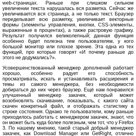
web-страницах. Раньше при слишком сильном
увеличении текста нарушалась вся разметка. Сейчас же
увеличивается вся страница, а не только текст. Браузер
переделывает всю разметку, увеличивает векторные
формы (элементы управления, кнопки, CSS-элементы,
выраженные в процентах), а также растровую графику.
Результат получился великолепный; данная функция
особенно будет полезна тем пользователям, у кого
большой монитор или плохое зрение. Эта одна из тех
функций, про которые говорят «И почему раньше до
этого не додумались?».
Усовершенствованный менеджер дополнений работает
хорошо, особенно радует его способность
просматривать, искать и устанавливать расширения и
темы из самого менеджера, без необходимости
добираться до них через браузер. Ещё нам понравился
улучшенный менеджер закачек, который может
возобновлять скачивание, показывать, с какого сайта
скачен конкретный файл, и отображать статистику в
строке состояния. Однако те пользователи, кому раньше
приходилось работать с менеджером закачек, знают, что
он может быть куда более полезным, чем тот, что у Firefox
3. По нашему мнению, такой старый добрый менеджер
закачек, как Download Manager или GetRight, отлично