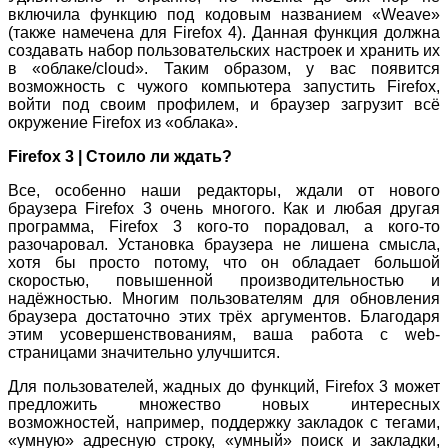
включила функцию под кодовым названием «Weave»
(также намечена для Firefox 4). Данная функция должна
создавать набор пользовательских настроек и хранить их
в «облаке/cloud». Таким образом, у вас появится
возможность с чужого компьютера запустить Firefox,
войти под своим профилем, и браузер загрузит всё
окружение Firefox из «облака».
Firefox 3 | Стоило ли ждать?
Все, особенно наши редакторы, ждали от нового
браузера Firefox 3 очень многого. Как и любая другая
программа, Firefox 3 кого-то порадовал, а кого-то
разочаровал. Установка браузера не лишена смысла,
хотя бы просто потому, что он обладает большой
скоростью, повышенной производительностью и
надёжностью. Многим пользователям для обновления
браузера достаточно этих трёх аргументов. Благодаря
этим усовершенствованиям, ваша работа с web-
страницами значительно улучшится.
Для пользователей, жадных до функций, Firefox 3 может
предложить множество новых интересных
возможностей, например, поддержку закладок с тегами,
«умную» адресную строку, «умный» поиск и закладки,