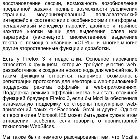
восстановление сессии, возможность возобновления
прерванной закачки, полные возможности увеличения
страницы, модернизированный пользовательский
интерфейс в соответствии с особенностями платформы,
ненавязчивый менеджер паролей, двойное и тройное
нажатие кнопки мыши для выделения слова или
параграфа (наконец-то!), множественное выделение
текста с помощью клавиши «CTRL» и многие-многие
другие второстепенные функции и доработки.
Есть у Firefox 3 и недостатки. Основное нарекание
относится к функциям, которые требуют участия web-
разработчиков в создании нового кода для web-сайтов. К
таким функциям относится, например, возможность
регистрации протоколов для некоторых web-приложений
поддержка режима оффлайн в web-приложениях.
Поддержка режима оффлайн могла бы стать отличной
функцией браузера Firefox 3, если бы Mozilla обеспечила
изначальную поддержку со стороны популярных web-
приложений, таких как Facebook, Gmail и другие. Однако
в перспективе Microsoft IE8 может быть даже хуже в этом
отношении, особенно если говорить о пропиетарной
технологии WebSlices.
Мы также были немного разочарованы тем, что Mozilla