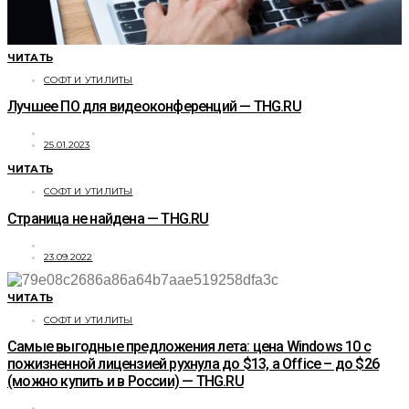
ЧИТАТЬ
СОФТ И УТИЛИТЫ
Лучшее ПО для видеоконференций — THG.RU
25.01.2023
ЧИТАТЬ
СОФТ И УТИЛИТЫ
Страница не найдена — THG.RU
23.09.2022
ЧИТАТЬ
СОФТ И УТИЛИТЫ
Самые выгодные предложения лета: цена Windows 10 с
пожизненной лицензией рухнула до $13, а Office – до $26
(можно купить и в России) — THG.RU