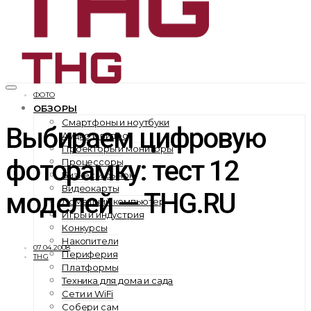
ФОТО
ОБЗОРЫ
Смартфоны и ноутбуки
Выбираем цифровую
Аудио и видео
Проекторы и мониторы
фоторамку: тест 12
Процессоры
Бизнес и рынок
Видеокарты
моделей — THG.RU
Домашний компьютер
Игры и индустрия
Конкурсы
Накопители
07.04.2008
Периферия
THG
Платформы
Техника для дома и сада
Сети и WiFi
Собери сам