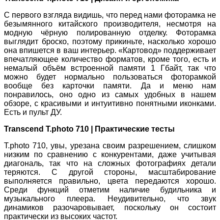
С первого взгляда видишь, что перед нами фоторамка не
безымянного китайского производителя, несмотря на
модную чёрную полированную отделку. Фоторамка
выглядит броско, поэтому прикиньте, насколько хорошо
она впишется в ваш интерьер. «Картовод» поддерживает
впечатляющее количество форматов, кроме того, есть и
немалый объём встроенной памяти 1 Гбайт, так что
можно будет нормально пользоваться фоторамкой
вообще без карточки памяти. Да и меню нам
понравилось, оно одно из самых удобных в нашем
обзоре, с красивыми и интуитивно понятными иконками.
Есть и пульт ДУ.
Transcend T.photo 710 | Практические тесты
T.photo 710, увы, урезана своим разрешением, слишком
низким по сравнению с конкурентами, даже учитывая
диагональ, так что на сложных фотографиях детали
теряются. С другой стороны, масштабирование
выполняется правильно, цвета передаются хорошо.
Среди функций отметим наличие будильника и
музыкального плеера. Неудивительно, что звук
динамиков разочаровывает, поскольку он состоит
практически из высоких частот.