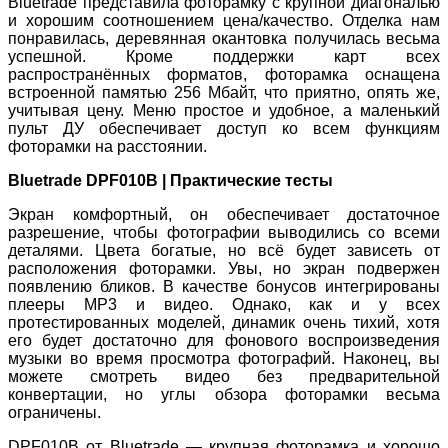
Bluetrade представила фоторамку с крупной диагональю
и хорошим соотношением цена/качество. Отделка нам
понравилась, деревянная окантовка получилась весьма
успешной. Кроме поддержки карт всех
распространённых форматов, фоторамка оснащена
встроенной памятью 256 Мбайт, что приятно, опять же,
учитывая цену. Меню простое и удобное, а маленький
пульт ДУ обеспечивает доступ ко всем функциям
фоторамки на расстоянии.
Bluetrade DPF010B | Практические тесты
Экран комфортный, он обеспечивает достаточное
разрешение, чтобы фотографии выводились со всеми
деталями. Цвета богатые, но всё будет зависеть от
расположения фоторамки. Увы, но экран подвержен
появлению бликов. В качестве бонусов интегрированы
плееры MP3 и видео. Однако, как и у всех
протестированных моделей, динамик очень тихий, хотя
его будет достаточно для фонового воспроизведения
музыки во время просмотра фотографий. Наконец, вы
можете смотреть видео без предварительной
конвертации, но углы обзора фоторамки весьма
ограничены.
DPF010B от Bluetrade — крупная фоторамка и хорошо