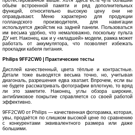
протестированной выше. Хотя здесь есть чуть больший
объём встроенной памяти и ряд дополнительных
функций, относительно высокую цену они не
оправдывают. Меню характерно для продукции
голландского производителя, для навигации
используется джойстик на задней панели. Пользоваться
им весьма удобно, что немаловажно, поскольку пульта
ДУ нет. Наконец, как и у «младшей» модели, рамка может
работать от аккумулятора, что позволяет избежать
прокладки кабеля питания.
Philips 9FF2CW0 | Практические тесты
Дисплей качественный, цвета тёплые и контрастные.
Детали тоже выводятся весьма точно, но, учитывая
диагональ, разрешения едва хватает. Впрочем, если вы
не будете рассматривать фотографии вплотную, то вряд
ли это заметите. Наконец, углы обзора широкие,
антибликовое покрытие справляется со своей работой
эффективно.
9FF2CW0 от Philips — качественная фоторамка, которая,
увы, продаётся по слишком высокой цене по сравнению
с конкурентами эквивалентного размера или даже
большими.