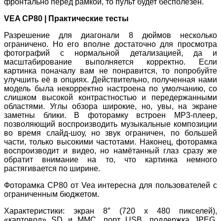
фронтально перед рамкой, то пульт будет бесполезен.
VEA CP80 | Практические тесты
Разрешение для диагонали 8 дюймов несколько
ограничено. Но его вполне достаточно для просмотра
фотографий с нормальной детализацией, да и
масштабирование выполняется корректно. Если
картинка поначалу вам не понравится, то попробуйте
улучшить её в опциях. Действительно, полученная нами
модель была некорректно настроена по умолчанию, со
слишком высокой контрастностью и передержанными
областями. Углы обзора широкие, но, увы, на экране
заметны блики. В фоторамку встроен MP3-плеер,
позволяющий воспроизводить музыкальные композиции
во время слайд-шоу, но звук ограничен, по большей
части, только высокими частотами. Наконец, фоторамка
воспроизводит и видео, но намётанный глаз сразу же
обратит внимание на то, что картинка немного
растягивается по ширине.
Фоторамка CP80 от Vea интересна для пользователей с
ограниченным бюджетом.
Характеристики: экран 8″ (720 x 480 пикселей),
«картовод» SD и MMC, порт USB, поддержка JPEG,