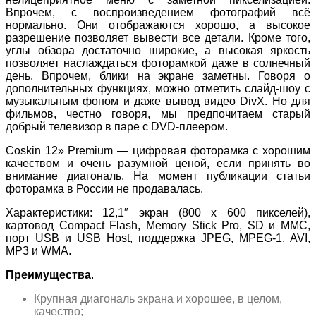
Впрочем, с воспроизведением фотографий всё
нормально. Они отображаются хорошо, а высокое
разрешение позволяет вывести все детали. Кроме того,
углы обзора достаточно широкие, а высокая яркость
позволяет наслаждаться фоторамкой даже в солнечный
день. Впрочем, блики на экране заметны. Говоря о
дополнительных функциях, можно отметить слайд-шоу с
музыкальным фоном и даже вывод видео DivX. Но для
фильмов, честно говоря, мы предпочитаем старый
добрый телевизор в паре с DVD-плеером.
Coskin 12» Premium — цифровая фоторамка с хорошим
качеством и очень разумной ценой, если принять во
внимание диагональ. На момент публикации статьи
фоторамка в России не продавалась.
Характеристики: 12,1″ экран (800 x 600 пикселей),
картовод Compact Flash, Memory Stick Pro, SD и MMC,
порт USB и USB Host, поддержка JPEG, MPEG-1, AVI,
MP3 и WMA.
Преимущества
.
Крупная диагональ экрана и хорошее, в целом,
качество;