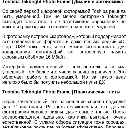
Toshiba Tekbright Photo Frame | Дизайн и эргономика
Со своей первой цифровой фоторамкой Toshiba решила
быть умеренной. Тем не менее, фоторамка Tekbright
выглядит элегантно, а её пластиковое обрамление не
кажется громоздким, в отличие от многих 7″ моделей.
В фоторамку встроен «картовод», который поддерживает
все современные форматы и даже весьма редкий xD.
Порт USB тоже есть, и его можно использовать для
копирования фотографий во встроенную память
скромным объёмом 16 Мбайт.
Интерфейс дружественный к пользователю и весьма
успешный, тем более что число клавиш ограничено. Это
облегчает работу с фоторамкой. Но за такую цену
неплохо было бы получить небольшой пульт ДУ.
Toshiba Tekbright Photo Frame | Практические тесты
Экран качественный, его разрешение хорошо подходит
для 7″ диагонали. Резкость великолепная, все детали
фотографии хорошо видны, даже самые тонкие. Цвета
воспроизводятся идеально, картинка выглядит очень
естественной. С углами обзора ситуация тоже хорошая,
антибликовое покрытие работает эффективно. Впрочем,