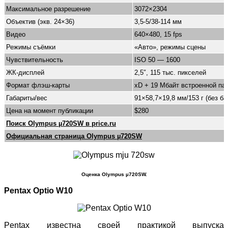
Максимальное разрешение
3072×2304
Объектив (экв. 24×36)
3,5-5/38-114 мм
Видео
640×480, 15 fps
Режимы съёмки
«Авто», режимы сцены
Чувствительность
ISO 50 — 1600
ЖК-дисплей
2,5″, 115 тыс. пикселей
Формат флэш-карты
xD + 19 Мбайт встроенной па
Габариты/вес
91×58,7×19,8 мм/153 г (без ба
Цена на момент публикации
$280
Поиск Olympus µ720SW в price.ru
Официальная страница Olympus µ720SW
Оценка Olympus µ720SW.
Pentax Optio W10
Pentax известна своей практикой выпуска