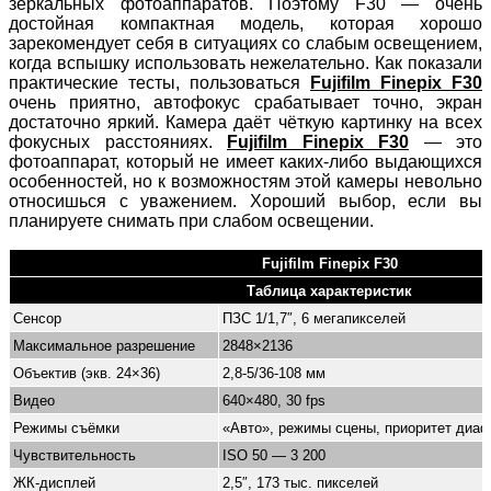
зеркальных фотоаппаратов. Поэтому F30 — очень
достойная компактная модель, которая хорошо
зарекомендует себя в ситуациях со слабым освещением,
когда вспышку использовать нежелательно. Как показали
практические тесты, пользоваться
Fujifilm Finepix F30
очень приятно, автофокус срабатывает точно, экран
достаточно яркий. Камера даёт чёткую картинку на всех
фокусных расстояниях.
Fujifilm Finepix F30
— это
фотоаппарат, который не имеет каких-либо выдающихся
особенностей, но к возможностям этой камеры невольно
относишься с уважением. Хороший выбор, если вы
планируете снимать при слабом освещении.
Fujifilm Finepix F30
Таблица характеристик
Сенсор
ПЗС 1/1,7″, 6 мегапикселей
Максимальное разрешение
2848×2136
Объектив (экв. 24×36)
2,8-5/36-108 мм
Видео
640×480, 30 fps
Режимы съёмки
«Авто», режимы сцены, приоритет диа
Чувствительность
ISO 50 — 3 200
ЖК-дисплей
2,5″, 173 тыс. пикселей