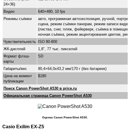
24×36)
Видео
640×480, 10 fps
Режимы съёмки
авто, программная автоэкспозиция, ручной, портрет
сцена, режим съёмки панорам, режим записи видео
(листва, снег, пляж, фейерверк, съёмка в помещен
ночная съёмка, режим акцентирования цветом, реж
Чувствительность
ISO 80-800
ЖК-дисплей
1,8″, 77 тыс. пикселей
Формат флэш-
SD
карты
Габариты/вес
90,4×64,0x43,2 мм/170 г (без батареек)
Цена на момент
$180
публикации
Поиск Canon PowerShot A530 в price.ru
Официальная страница Canon PowerShot A530
Оценка Canon PowerShot A530.
Casio Exilim EX-Z5