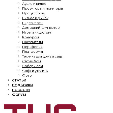
Аудио и видео
Проекторы и мониторы
Процессоры
Бизнес и рынок
Видеокарты
Домашний компьютер
Игры и индустрия
Конкурсы
Накопители
Периферия
Платформы
Техника для дома и сада
Сети и WiFi
Собери сам
Софт и утилиты
Фото
СТАТЬИ
ПОДБОРКИ
НОВОСТИ
ФОРУМ