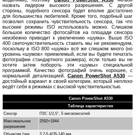
назвать лидером высокого разрешения. С другой
стороны, подобного сенсора будет вполне достаточно
для большинства любителей. Кроме того, подобный шаг
позволил сохранить чувствительность сенсора, так что
высокие режимы ISO использовать можно. Слишком
большое количество фотосайтов на площади сенсора
неизбежно приводит к увеличению «шума». Выше ISO
400 светочувствительность ставить мы не рекомендуем,
поскольку в ISO 800 «шума» всё же слишком много (но
уровень «шумов» приемлемый, если вы будете печатать
фотографии стандартного размера), если только вы не
хотите затем побороть эти «шумы» специальной
программой. Качество фотографий очень хорошее, с
нормальной детализацией.
Canon PowerShot A530
—
достойный вариант в своей категории, который неплохо
ведёт себя в режимах с высокой чувствительностью.
Canon PowerShot A530
Таблица характеристик
Сенсор
ПЗС 1/2,5″, 5 мегапикселей
Максимальное
2592×1944
разрешение
Объектив (экв.
3,2-5,4/35-140 мм