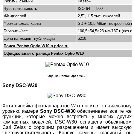
Режимы съёмки
«Авто»
Чувствительность
ISO 64 — 800
ЖК-дисплей
2,5″, 115 тыс. пикселей
Формат флэш-карты
SD + 10,5 Мбайт встроенной п
Габариты/вес
106,5×54,5×23 мм/137 г (без б
Цена на момент публикации
$210
Поиск Pentax Optio W10 в price.ru
Официальная страница Pentax Optio W10
Оценка Pentax Optio W10.
Sony DSC-W30
Хотя линейка фотоаппаратов W относится к начальному
уровню, камера
Sony DSC-W30
обеспечивает все те же
функции, которые можно встретить у многих других
компактных моделей. DSC-W30 оснащена объективом
Carl Zeiss с хорошим разрешением и имеет высокую
светочувствительность. Корпус камеры красивый, он