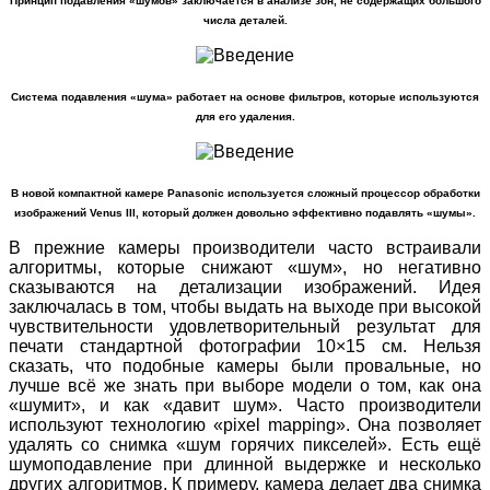
Принцип подавления «шумов» заключается в анализе зон, не содержащих большого
числа деталей.
Система подавления «шума» работает на основе фильтров, которые используются
для его удаления.
В новой компактной камере Panasonic используется сложный процессор обработки
изображений Venus III, который должен довольно эффективно подавлять «шумы».
В прежние камеры производители часто встраивали
алгоритмы, которые снижают «шум», но негативно
сказываются на детализации изображений. Идея
заключалась в том, чтобы выдать на выходе при высокой
чувствительности удовлетворительный результат для
печати стандартной фотографии 10×15 см. Нельзя
сказать, что подобные камеры были провальные, но
лучше всё же знать при выборе модели о том, как она
«шумит», и как «давит шум». Часто производители
используют технологию «pixel mapping». Она позволяет
удалять со снимка «шум горячих пикселей». Есть ещё
шумоподавление при длинной выдержке и несколько
других алгоритмов. К примеру, камера делает два снимка