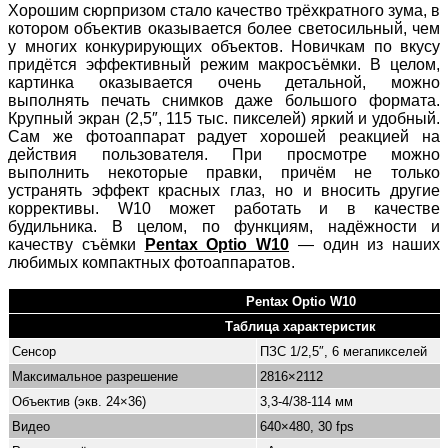
Хорошим сюрпризом стало качество трёхкратного зума, в
котором объектив оказывается более светосильный, чем
у многих конкурирующих объектов. Новичкам по вкусу
придётся эффективный режим макросъёмки. В целом,
картинка оказывается очень детальной, можно
выполнять печать снимков даже большого формата.
Крупный экран (2,5″, 115 тыс. пикселей) яркий и удобный.
Сам же фотоаппарат радует хорошей реакцией на
действия пользователя. При просмотре можно
выполнить некоторые правки, причём не только
устранять эффект красных глаз, но и вносить другие
коррективы. W10 может работать и в качестве
будильника. В целом, по функциям, надёжности и
качеству съёмки
Pentax Optio W10
— один из наших
любимых компактных фотоаппаратов.
Pentax Optio W10
Таблица характеристик
Сенсор
ПЗС 1/2,5″, 6 мегапикселей
Максимальное разрешение
2816×2112
Объектив (экв. 24×36)
3,3-4/38-114 мм
Видео
640×480, 30 fps