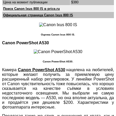
Цена на момент публикации
$380
Поиск Canon Ixus 800 IS в price.ru
Официальная страница Canon Ixus 800 IS
Оценка Canon Ixus 800 IS.
Canon PowerShot A530
Canon PowerShot A530.
Камера
Canon PowerShot A530
нацелена на любителей,
которые желают получить за приемлемую цену
расширенный набор регулировок. У линейки PowerShot
от Canon чувствительность тоже повысилась, что хорошо
сказывается на качестве съёмки в условиях
недостаточного освещения. Мы выбрали не самую
последнюю модель — A530, но она вполне актуальна, да
и продаётся уже дешевле $200. Характеристики у
фотоаппарата интересные.
Предлагая такие же стиль и ощущения от хвата, как и