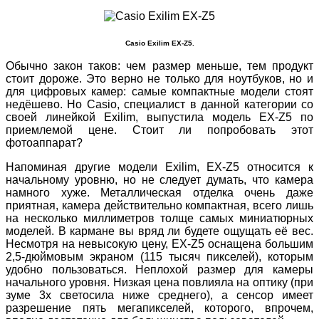
Casio Exilim EX-Z5.
Обычно закон таков: чем размер меньше, тем продукт
стоит дороже. Это верно не только для ноутбуков, но и
для цифровых камер: самые компактные модели стоят
недёшево. Но Casio, специалист в данной категории со
своей линейкой Exilim, выпустила модель EX-Z5 по
приемлемой цене. Стоит ли попробовать этот
фотоаппарат?
Напоминая другие модели Exilim, EX-Z5 относится к
начальному уровню, но не следует думать, что камера
намного хуже. Металлическая отделка очень даже
приятная, камера действительно компактная, всего лишь
на несколько миллиметров толще самых миниатюрных
моделей. В кармане вы вряд ли будете ощущать её вес.
Несмотря на невысокую цену, EX-Z5 оснащена большим
2,5-дюймовым экраном (115 тысяч пикселей), которым
удобно пользоваться. Неплохой размер для камеры
начального уровня. Низкая цена повлияла на оптику (при
зуме 3x светосила ниже среднего), а сенсор имеет
разрешение пять мегапикселей, которого, впрочем,