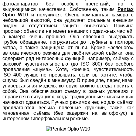
фотоаппаратов без особых претензий, но с
выдающимися качествами. Собственно, таким
Pentax
Optio W10
и получился. Очень компактная камера с
небольшой высотой, она удивляет стильным внешним
видом и отсутствием защиты объектива. Причина
простая: объектив не имеет внешних подвижных частей,
а камера очень прочная. Она способна выдержать
грубое обращение, погружаться до глубины в полтора
метра, а также защищена от пыли. Кроме «зелёного»
автоматического режима для любительской съёмки, она
содержит ряд интересных функций, например, съёмку с
высокой чувствительностью (до ISO 800) без особого
проявления «шума». Хотя, конечно, чувствительность
ISO 400 лучше не превышать, если вы хотите, чтобы
«шум» был сведён к минимуму. В принципе, перед нами
универсальная модель, которую можно всегда носить с
собой. Она обеспечивает съёмку в разных условиях и
справится в ситуациях, когда традиционные «мыльницы»
начинают сдаваться. Ручных режимов нет, но для съёмки
предлагаются весьма полезные функции, такие как
мгновенная съёмка (без задержки на автофокус) в
интересном гиперфокальном режиме.