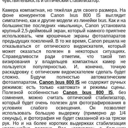
чувствительность и оптический стабилизатор.
Камера компактная, но тяжёлая для своего размера. На
фоне конкурентов Canon Ixus 800 IS выглядит
симпатично, как и другие модели из линейки Ixus. Как и на
большинстве последних «мыльниц», Canon установила
крупный 2,5-дюймовый экран, который намного приятнее
использовать, чем крошечные экраны фотоаппаратов
предыдущих поколений. В то же время, Canon решила не
отказываться от оптического видоискателя, который
может оказаться полезен в некоторых ситуациях.
Справедливости ради отметим, что такой тип
визирования у владельцев компактных камер не
пользуется популярностью. И, конечно, точную
раскадровку с оптическим видоискателем сделать будет
сложно. Будучи полностью автоматическим
фотоаппаратом,
Canon Ixus 800 IS
не содержит ручных
режимов: есть только «автомат» и режимы сцены.
Полезной особенностью
Canon Ixus 800 IS
, без
сомнения, можно считать оптический стабилизатор,
который будет очень полезен для фотографирования в
условиях слабого освещения. Он позволяет
использовать большую выдержку (примерно до 1/4
секунды), и фотография не будет смазанной из-за тряски
рук. Но и на более коротких выдержках стабилизация