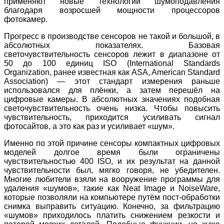
применяют новые технологии шумоподавления
благодаря возросшей мощности процессоров
фотокамер.
Прогресс в производстве сенсоров не такой и большой, в
абсолютных показателях. Базовая
светочувствительность сенсоров лежит в диапазоне от
50 до 100 единиц ISO (International Standards
Organization, ранее известная как ASA, American Standard
Association) — этот стандарт измерения раньше
использовался для плёнки, а затем перешёл на
цифровые камеры. В абсолютных значениях подобная
светочувствительность очень низка. Чтобы повысить
чувствительность, приходится усиливать сигнал
фотосайтов, а это как раз и усиливает «шум».
Именно по этой причине сенсоры компактных цифровых
моделей долгое время были ограничены
чувствительностью 400 ISO, и их результат на данной
чувствительности был, мягко говоря, не убедителен.
Многие любители взяли на вооружение программы для
удаления «шумов», такие как Neat Image и NoiseWare,
которые позволяли на компьютере путём пост-обработки
снимка выправить ситуацию. Конечно, за фильтрацию
«шумов» приходилось платить снижением резкости и