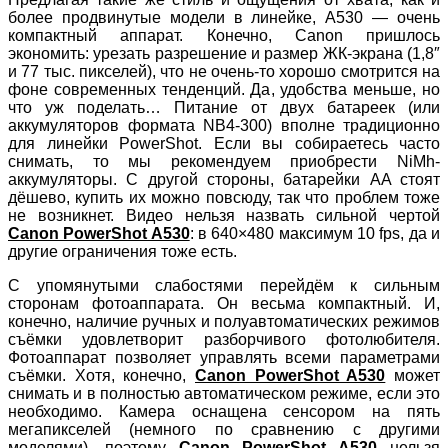
более продвинутые модели в линейке, A530 — очень
компактный аппарат. Конечно, Canon пришлось
экономить: урезать разрешение и размер ЖК-экрана (1,8″
и 77 тыс. пикселей), что не очень-то хорошо смотрится на
фоне современных тенденций. Да, удобства меньше, но
что уж поделать… Питание от двух батареек (или
аккумуляторов формата NB4-300) вполне традиционно
для линейки PowerShot. Если вы собираетесь часто
снимать, то мы рекомендуем приобрести NiMh-
аккумуляторы. С другой стороны, батарейки AA стоят
дёшево, купить их можно повсюду, так что проблем тоже
не возникнет. Видео нельзя назвать сильной чертой
Canon PowerShot A530
: в 640×480 максимум 10 fps, да и
другие ограничения тоже есть.
С упомянутыми слабостями перейдём к сильным
сторонам фотоаппарата. Он весьма компактный. И,
конечно, наличие ручных и полуавтоматических режимов
съёмки удовлетворит разборчивого фотолюбителя.
Фотоаппарат позволяет управлять всеми параметрами
съёмки. Хотя, конечно,
Canon PowerShot A530
может
снимать и в полностью автоматическом режиме, если это
необходимо. Камера оснащена сенсором на пять
мегапикселей (немного по сравнению с другими
моделями), поэтому
Canon PowerShot A530
нельзя