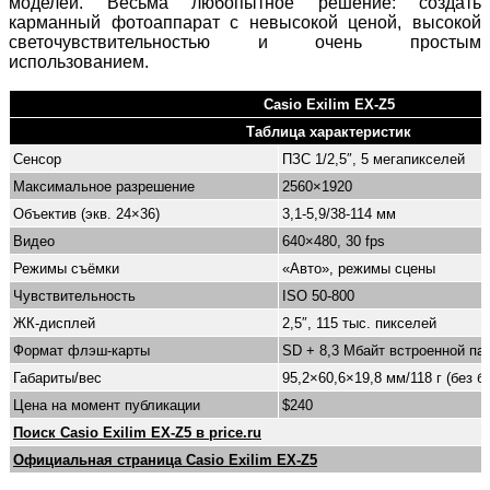
моделей. Весьма любопытное решение: создать
карманный фотоаппарат с невысокой ценой, высокой
светочувствительностью и очень простым
использованием.
Casio Exilim EX-Z5
Таблица характеристик
Сенсор
ПЗС 1/2,5″, 5 мегапикселей
Максимальное разрешение
2560×1920
Объектив (экв. 24×36)
3,1-5,9/38-114 мм
Видео
640×480, 30 fps
Режимы съёмки
«Авто», режимы сцены
Чувствительность
ISO 50-800
ЖК-дисплей
2,5″, 115 тыс. пикселей
Формат флэш-карты
SD + 8,3 Мбайт встроенной па
Габариты/вес
95,2×60,6×19,8 мм/118 г (без б
Цена на момент публикации
$240
Поиск Casio Exilim EX-Z5 в price.ru
Официальная страница Casio Exilim EX-Z5