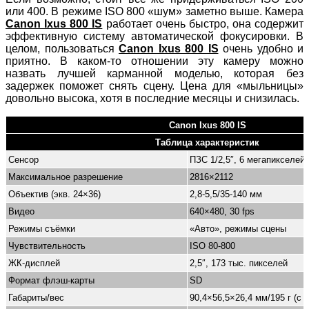
или 400. В режиме ISO 800 «шум» заметно выше. Камера
Canon Ixus 800 IS
работает очень быстро, она содержит
эффективную систему автоматической фокусировки. В
целом, пользоваться
Canon Ixus 800 IS
очень удобно и
приятно. В каком-то отношении эту камеру можно
назвать лучшей карманной моделью, которая без
задержек поможет снять сцену. Цена для «мыльницы»
довольно высока, хотя в последние месяцы и снизилась.
Canon Ixus 800 IS
Таблица характеристик
Сенсор
ПЗС 1/2,5″, 6 мегапикселей
Максимальное разрешение
2816×2112
Объектив (экв. 24×36)
2,8-5,5/35-140 мм
Видео
640×480, 30 fps
Режимы съёмки
«Авто», режимы сцены
Чувствительность
ISO 80-800
ЖК-дисплей
2,5″, 173 тыс. пикселей
Формат флэш-карты
SD
Габариты/вес
90,4×56,5×26,4 мм/195 г (с а