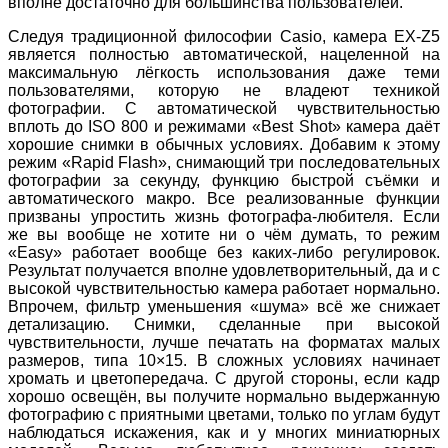
вполне достаточно для большинства пользователей.
Следуя традиционной философии Casio, камера EX-Z5
является полностью автоматической, нацеленной на
максимальную лёгкость использования даже теми
пользователями, которую не владеют техникой
фотографии. С автоматической чувствительностью
вплоть до ISO 800 и режимами «Best Shot» камера даёт
хорошие снимки в обычных условиях. Добавим к этому
режим «Rapid Flash», снимающий три последовательных
фотографии за секунду, функцию быстрой съёмки и
автоматического макро. Все реализованные функции
призваны упростить жизнь фотографа-любителя. Если
же вы вообще не хотите ни о чём думать, то режим
«Easy» работает вообще без каких-либо регулировок.
Результат получается вполне удовлетворительный, да и с
высокой чувствительностью камера работает нормально.
Впрочем, фильтр уменьшения «шума» всё же снижает
детализацию. Снимки, сделанные при высокой
чувствительности, лучше печатать на форматах малых
размеров, типа 10×15. В сложных условиях начинает
хромать и цветопередача. С другой стороны, если кадр
хорошо освещён, вы получите нормально выдержанную
фотографию с приятными цветами, только по углам будут
наблюдаться искажения, как и у многих миниатюрных