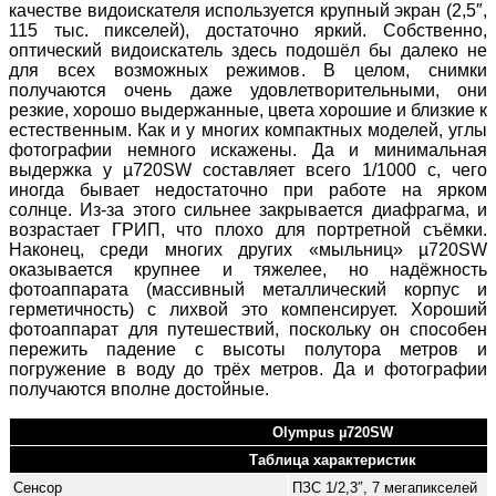
качестве видоискателя используется крупный экран (2,5″,
115 тыс. пикселей), достаточно яркий. Собственно,
оптический видоискатель здесь подошёл бы далеко не
для всех возможных режимов. В целом, снимки
получаются очень даже удовлетворительными, они
резкие, хорошо выдержанные, цвета хорошие и близкие к
естественным. Как и у многих компактных моделей, углы
фотографии немного искажены. Да и минимальная
выдержка у µ720SW составляет всего 1/1000 с, чего
иногда бывает недостаточно при работе на ярком
солнце. Из-за этого сильнее закрывается диафрагма, и
возрастает ГРИП, что плохо для портретной съёмки.
Наконец, среди многих других «мыльниц» µ720SW
оказывается крупнее и тяжелее, но надёжность
фотоаппарата (массивный металлический корпус и
герметичность) с лихвой это компенсирует. Хороший
фотоаппарат для путешествий, поскольку он способен
пережить падение с высоты полутора метров и
погружение в воду до трёх метров. Да и фотографии
получаются вполне достойные.
Olympus µ720SW
Таблица характеристик
Сенсор
ПЗС 1/2,3″, 7 мегапикселей