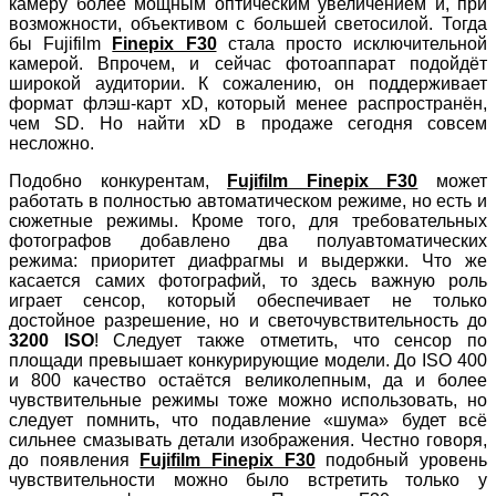
камеру более мощным оптическим увеличением и, при
возможности, объективом с большей светосилой. Тогда
бы Fujifilm
Finepix F30
стала просто исключительной
камерой. Впрочем, и сейчас фотоаппарат подойдёт
широкой аудитории. К сожалению, он поддерживает
формат флэш-карт xD, который менее распространён,
чем SD. Но найти xD в продаже сегодня совсем
несложно.
Подобно конкурентам,
Fujifilm Finepix F30
может
работать в полностью автоматическом режиме, но есть и
сюжетные режимы. Кроме того, для требовательных
фотографов добавлено два полуавтоматических
режима: приоритет диафрагмы и выдержки. Что же
касается самих фотографий, то здесь важную роль
играет сенсор, который обеспечивает не только
достойное разрешение, но и светочувствительность до
3200 ISO
! Следует также отметить, что сенсор по
площади превышает конкурирующие модели. До ISO 400
и 800 качество остаётся великолепным, да и более
чувствительные режимы тоже можно использовать, но
следует помнить, что подавление «шума» будет всё
сильнее смазывать детали изображения. Честно говоря,
до появления
Fujifilm Finepix F30
подобный уровень
чувствительности можно было встретить только у