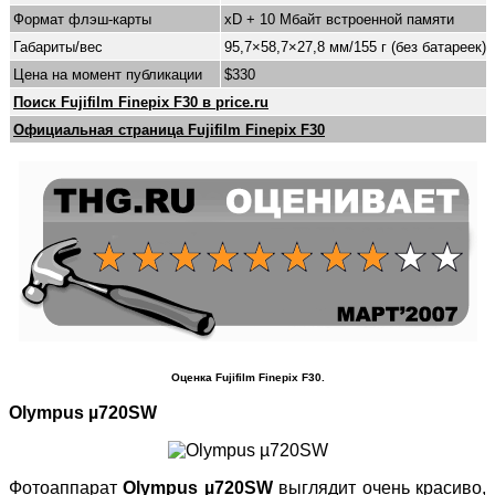
Формат флэш-карты
xD + 10 Мбайт встроенной памяти
Габариты/вес
95,7×58,7×27,8 мм/155 г (без батареек)
Цена на момент публикации
$330
Поиск Fujifilm Finepix F30 в price.ru
Официальная страница Fujifilm Finepix F30
Оценка Fujifilm Finepix F30.
Olympus µ720SW
Фотоаппарат
Olympus µ720SW
выглядит очень красиво,