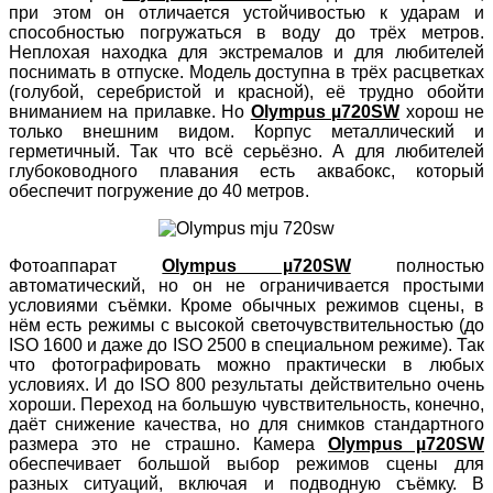
при этом он отличается устойчивостью к ударам и
способностью погружаться в воду до трёх метров.
Неплохая находка для экстремалов и для любителей
поснимать в отпуске. Модель доступна в трёх расцветках
(голубой, серебристой и красной), её трудно обойти
вниманием на прилавке. Но
Olympus µ720SW
хорош не
только внешним видом. Корпус металлический и
герметичный. Так что всё серьёзно. А для любителей
глубоководного плавания есть аквабокс, который
обеспечит погружение до 40 метров.
Фотоаппарат
Olympus µ720SW
полностью
автоматический, но он не ограничивается простыми
условиями съёмки. Кроме обычных режимов сцены, в
нём есть режимы с высокой светочувствительностью (до
ISO 1600 и даже до ISO 2500 в специальном режиме). Так
что фотографировать можно практически в любых
условиях. И до ISO 800 результаты действительно очень
хороши. Переход на большую чувствительность, конечно,
даёт снижение качества, но для снимков стандартного
размера это не страшно. Камера
Olympus µ720SW
обеспечивает большой выбор режимов сцены для
разных ситуаций, включая и подводную съёмку. В