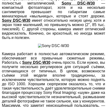
полностью металлический.
Sony DSC-W30
—
компактный фотоаппарат, хотя и на несколько
сантиметров превышает по габаритам самые
миниатюрные «мыльницы», которые и стоят дороже.
Sony DSC-W30
имеет относительно низкую цену, хотя и
экран тоже маленький, но привыкнуть можно (2″, 85 тыс.
пикселей). С другой стороны, камера имеет оптический
видоискатель. Конечно, он крохотный, но иногда может
быть и полезен.
Камера работает в полностью автоматическом режиме,
обеспечивает все привычные сюжетные режимы.
Работать с
Sony DSC-W30
очень просто. Если нужно, вы
получите несколько регулировок для ситуаций съёмки,
отличающихся от типичных. В целом, возможности
съёмки этой модели вполне традиционны, за
исключением чувствительности, которую можно поднять
до ISO 1000. Хорошим сюрпризом оказалось то, что и
такая чувствительность даёт удовлетворительные снимки
благодаря процессору Sony Real Imaging: «шум» даже на
высокой чувствительности незначительный, размывание
деталей фотографии не такое сильное, как у конкурентов.
Максимум, что заметит неискушённый пользователь, —