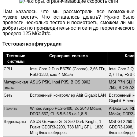
Нам казалось, что мы рассмотрели все возможные
«узкие места». Что оставалось делать? Нужно было
провести несколько тестов и посмотреть, сможем ли мы
добраться по производительности сети до теоретического
предела 125 Мбайт/с.
Тестовая конфигурация
Тестовые
Серверная система
Клиен
системы
CPU
Intel Core 2 Duo E6750 (Conroe), 2,66 ГГц,
Intel Core 2 Qu
FSB-1333, кэш 4 Мбайт
2,7 ГГц, FSB-1
Материнская
ASUS P5K, Intel P35, BIOS 0902
MSI P7N SLI Pl
плата
750i, BIOS A2
Сеть
Встроенный контроллер Abit Gigabit LAN
Встроенный ко
Gigabit Etherne
Память
Wintec Ampo PC2-6400, 2x 2048 Мбайт,
A-Data EXTREM
DDR2-667, CL 5-5-5-15 на 1,8 В
Мбайт, DDR2-80
Видеокарты
ASUS GeForce GTS 250 Dark Knight, 1
MSI GTX260 Lig
Гбайт GDDR3-2200, 738 МГц GPU, 1836
GDDR3-1998, 5
МГц блок шейдеров
блок шейдеров