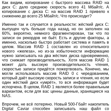
Как видим, копирование с быстрого массива RAID на
диск C: дало среднюю скорость всего 41 Мбайт/с. А
копирование с диска C: на массив RAID 1 привело к
снижению до всего 25 Мбайт/с. Что происходит?
Именно так и случается в реальности: жёсткий диск C:
выпущен чуть больше года назад, но он заполнен на
60%, вероятно, немного фрагментирован, так что по
записи он рекордов не бьёт. Есть и другие факторы, а
именно, насколько быстро работает система и память в
целом. Массив RAID 1 составлен из относительного
нового «железа», но из-за избыточности информацию
нужно записывать на два жёстких диска одновременно,
что снижает производительность. Хотя массив RAID 1
может дать высокую производительность чтения,
скоростью записи придётся пожертвовать. Конечно, мы
могли использовать массив RAID 0 с чередованием,
который даёт высокую скорость записи и чтения, но если
один жёсткий диск «умрёт», то вся информация будет
испорчена. В целом, RAID 1 является более правильным
вариантом, если для вас ценны данные, хранящиеся на
NAS.
Впрочем, не всё потеряно. Новый 500-Гбайт накопитель
Digital Caviar способен записывать наш файл со