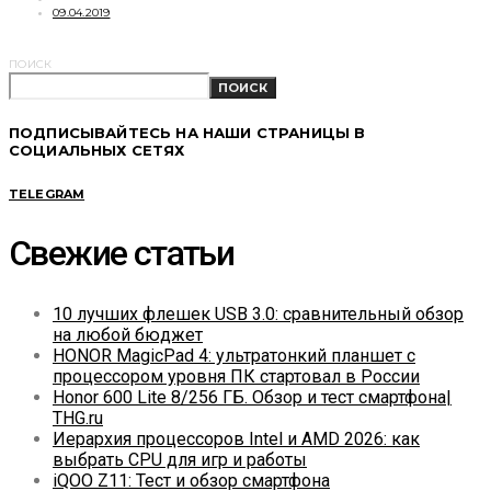
09.04.2019
ПОИСК
ПОИСК
ПОДПИСЫВАЙТЕСЬ НА НАШИ СТРАНИЦЫ В
СОЦИАЛЬНЫХ СЕТЯХ
TELEGRAM
Свежие статьи
10 лучших флешек USB 3.0: сравнительный обзор
на любой бюджет
HONOR MagicPad 4: ультратонкий планшет с
процессором уровня ПК стартовал в России
Honor 600 Lite 8/256 ГБ. Обзор и тест смартфона|
THG.ru
Иерархия процессоров Intel и AMD 2026: как
выбрать CPU для игр и работы
iQOO Z11: Тест и обзор смартфона