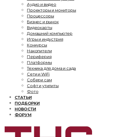
Аудио и видео
Проекторы и мониторы
Процессоры
Бизнес и рынок
Видеокарты
Домашний компьютер
Игры и индустрия
Конкурсы
Накопители
Периферия
Платформы
Техника для дома и сада
Сети и WiFi
Собери сам
Софт и утилиты
Фото
СТАТЬИ
ПОДБОРКИ
НОВОСТИ
ФОРУМ