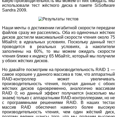
какую производительность мы можем от них ожидать. Мы
использовали тест жёсткого диска в пакете SiSoftware
Sandra 2009.
Наши мечты о достижении гигабитной скорости передачи
файлов сразу же рассеялись. Оба из одиночных жёстких
дисков достигли максимальной скорости чтения около 75
Мбайт/с в идеальных условиях. Поскольку данный тест
проводится в реальных условиях, а накопители
заполнены на 60%, то мы можем ожидать скорости
чтения ближе к индексу 65 Мбайт/с, который мы получили
у обоих жёстких дисков.
Но давайте посмотрим на производительность RAID 1 —
самое хорошее у данного массива в том, что аппаратный
RAID-контроллер может увеличивать
производительность чтения, получая данные с обоих
жёстких дисков одновременно, аналогично массивам
RAID 0; но данный эффект получается (насколько мы
знаем) только с аппаратными RAID-контроллерами, но не
с программными решениями RAID. В наших тестах
массив RAID обеспечил намного более высокую
производительность чтения, чем один жёсткий диск,
поэтому велики шансы того, что мы получим высокую