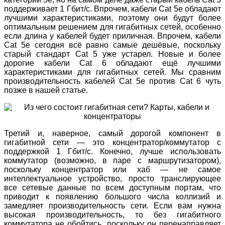
поддерживает 1 Гбит/с. Впрочем, кабели Cat 5e обладают
лучшими характеристиками, поэтому они будут более
оптимальным решением для гигабитных сетей, особенно
если длина у кабелей будет приличная. Впрочем, кабели
Cat 5e сегодня всё равно самые дешёвые, поскольку
старый стандарт Cat 5 уже устарел. Новые и более
дорогие кабели Cat 6 обладают ещё лучшими
характеристиками для гигабитных сетей. Мы сравним
производительность кабелей Cat 5e против Cat 6 чуть
позже в нашей статье.
Третий и, наверное, самый дорогой компонент в
гигабитной сети — это концентратор/коммутатор с
поддержкой 1 Гбит/с. Конечно, лучше использовать
коммутатор (возможно, в паре с маршрутизатором),
поскольку концентратор или хаб — не самое
интеллектуальное устройство, просто транслирующее
все сетевые данные по всем доступным портам, что
приводит к появлению большого числа коллизий и
замедляет производительность сети. Если вам нужна
высокая производительность, то без гигабитного
коммутатора не обойтись, поскольку он перенаправляет