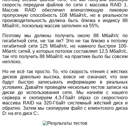
скорость передачи файлов по сети с массива RAID 1.
Массив RAID обеспечил впечатляющую пиковую
пропускную способность 108 Мбайт/с, но в реальности
производительность должна быть близка к индексу 88
Мбайт/с, поскольку массив заполнен на 55%.
Поэтому мы должны получить около 88 Мбайт/с по
гигабитной сети, не так ли? Это не так близко к потолку
гигабитной сети 125 Мбайт/с, но намного быстрое 100-
Мбит/с сетей, у которых потолок составляет 12,5 Мбайт/с,
так что получить 88 Мбайт/с на практике было бы совсем
неплохо.
Но не всё так просто. То, что скорость чтения с жёстких
дисков довольно высока, вовсе не означает, что они
будут быстро записывать информацию в реальных
условиях. Давайте проведём несколько тестов записи на
диски до использования сети. Мы начнём с нашего
сервера и скопируем 4,3-Гбайт образ со скоростного
массива RAID на 320-Гбайт системный жёсткий диск и
обратно. Затем мы скопируем файл с клиентского диска
D: на его диск C:.