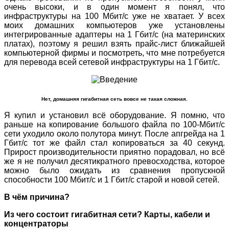
очень высоки, и в один момент я понял, что
инфраструктуры на 100 Мбит/с уже не хватает. У всех
моих домашних компьютеров уже установлены
интегрированные адаптеры на 1 Гбит/с (на материнских
платах), поэтому я решил взять прайс-лист ближайшей
компьютерной фирмы и посмотреть, что мне потребуется
для перевода всей сетевой инфраструктуры на 1 Гбит/с.
Нет, домашняя гигабитная сеть вовсе не такая сложная.
Я купил и установил всё оборудование. Я помню, что
раньше на копирование большого файла по 100-Мбит/с
сети уходило около полутора минут. После апгрейда на 1
Гбит/с тот же файл стал копироваться за 40 секунд.
Прирост производительности приятно порадовал, но всё
же я не получил десятикратного превосходства, которое
можно было ожидать из сравнения пропускной
способности 100 Мбит/с и 1 Гбит/с старой и новой сетей.
В чём причина?
Из чего состоит гигабитная сети? Карты, кабели и
концентраторы