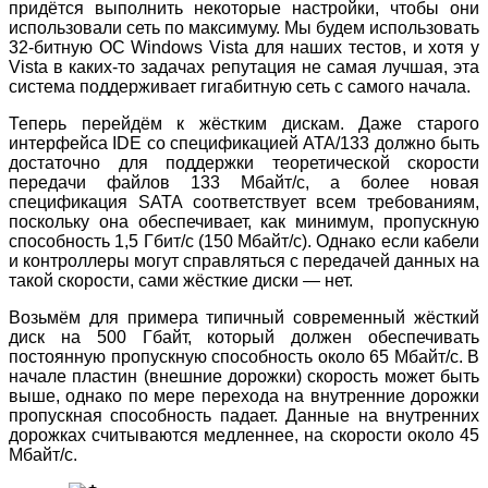
придётся выполнить некоторые настройки, чтобы они
использовали сеть по максимуму. Мы будем использовать
32-битную ОС Windows Vista для наших тестов, и хотя у
Vista в каких-то задачах репутация не самая лучшая, эта
система поддерживает гигабитную сеть с самого начала.
Теперь перейдём к жёстким дискам. Даже старого
интерфейса IDE со спецификацией ATA/133 должно быть
достаточно для поддержки теоретической скорости
передачи файлов 133 Мбайт/с, а более новая
спецификация SATA соответствует всем требованиям,
поскольку она обеспечивает, как минимум, пропускную
способность 1,5 Гбит/с (150 Мбайт/с). Однако если кабели
и контроллеры могут справляться с передачей данных на
такой скорости, сами жёсткие диски — нет.
Возьмём для примера типичный современный жёсткий
диск на 500 Гбайт, который должен обеспечивать
постоянную пропускную способность около 65 Мбайт/с. В
начале пластин (внешние дорожки) скорость может быть
выше, однако по мере перехода на внутренние дорожки
пропускная способность падает. Данные на внутренних
дорожках считываются медленнее, на скорости около 45
Мбайт/с.