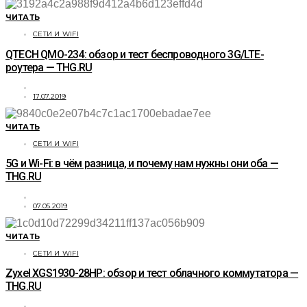
ЧИТАТЬ
СЕТИ И WIFI
QTECH QMO-234: обзор и тест беспроводного 3G/LTE-
роутера — THG.RU
17.07.2019
ЧИТАТЬ
СЕТИ И WIFI
5G и Wi-Fi: в чём разница, и почему нам нужны они оба —
THG.RU
07.05.2019
ЧИТАТЬ
СЕТИ И WIFI
Zyxel XGS1930-28HP: обзор и тест облачного коммутатора —
THG.RU