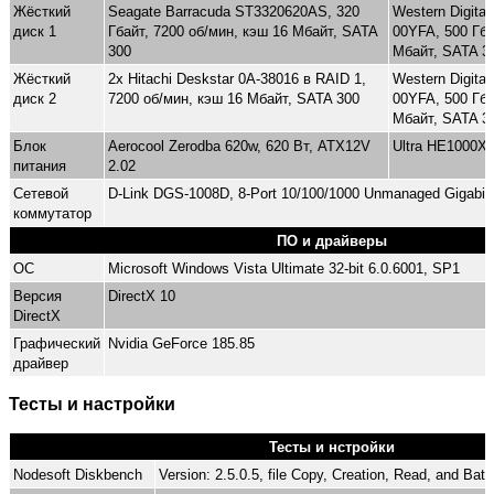
Жёсткий
Seagate Barracuda ST3320620AS, 320
Western Digita
диск 1
Гбайт, 7200 об/мин, кэш 16 Мбайт, SATA
00YFA, 500 Гба
300
Мбайт, SATA 3
Жёсткий
2x Hitachi Deskstar 0A-38016 в RAID 1,
Western Digita
диск 2
7200 об/мин, кэш 16 Мбайт, SATA 300
00YFA, 500 Гба
Мбайт, SATA 3
Блок
Aerocool Zerodba 620w, 620 Вт, ATX12V
Ultra HE1000X,
питания
2.02
Сетевой
D-Link DGS-1008D, 8-Port 10/100/1000 Unmanaged Gigabit
коммутатор
ПО и драйверы
ОС
Microsoft Windows Vista Ultimate 32-bit 6.0.6001, SP1
Версия
DirectX 10
DirectX
Графический
Nvidia GeForce 185.85
драйвер
Тесты и настройки
Тесты и нстройки
Nodesoft Diskbench
Version: 2.5.0.5, file Copy, Creation, Read, and Ba