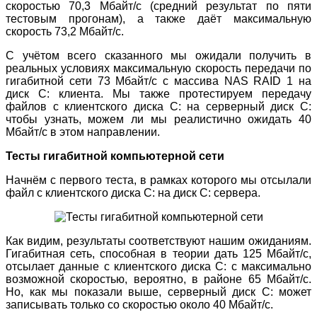
скоростью 70,3 Мбайт/с (средний результат по пяти
тестовым прогонам), а также даёт максимальную
скорость 73,2 Мбайт/с.
С учётом всего сказанного мы ожидали получить в
реальных условиях максимальную скорость передачи по
гигабитной сети 73 Мбайт/с с массива NAS RAID 1 на
диск C: клиента. Мы также протестируем передачу
файлов с клиентского диска C: на серверный диск C:
чтобы узнать, можем ли мы реалистично ожидать 40
Мбайт/с в этом направлении.
Тесты гигабитной компьютерной сети
Начнём с первого теста, в рамках которого мы отсылали
файл с клиентского диска C: на диск C: сервера.
Как видим, результаты соответствуют нашим ожиданиям.
Гигабитная сеть, способная в теории дать 125 Мбайт/с,
отсылает данные с клиентского диска C: с максимально
возможной скоростью, вероятно, в районе 65 Мбайт/с.
Но, как мы показали выше, серверный диск C: может
записывать только со скоростью около 40 Мбайт/с.