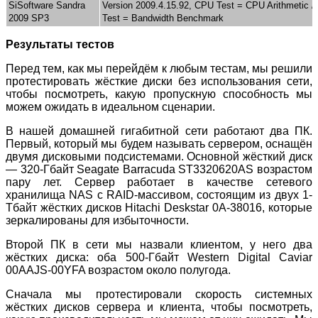
SiSoftware Sandra
Version 2009.4.15.92, CPU Test = CPU Arithmetic /
2009 SP3
Test = Bandwidth Benchmark
Результаты тестов
Перед тем, как мы перейдём к любым тестам, мы решили
протестировать жёсткие диски без использования сети,
чтобы посмотреть, какую пропускную способность мы
можем ожидать в идеальном сценарии.
В нашей домашней гигабитной сети работают два ПК.
Первый, который мы будем называть сервером, оснащён
двумя дисковыми подсистемами. Основной жёсткий диск
— 320-Гбайт Seagate Barracuda ST3320620AS возрастом
пару лет. Сервер работает в качестве сетевого
хранилища NAS с RAID-массивом, состоящим из двух 1-
Тбайт жёстких дисков Hitachi Deskstar 0A-38016, которые
зеркалированы для избыточности.
Второй ПК в сети мы назвали клиентом, у него два
жёстких диска: оба 500-Гбайт Western Digital Caviar
00AAJS-00YFA возрастом около полугода.
Сначала мы протестировали скорость системных
жёстких дисков сервера и клиента, чтобы посмотреть,