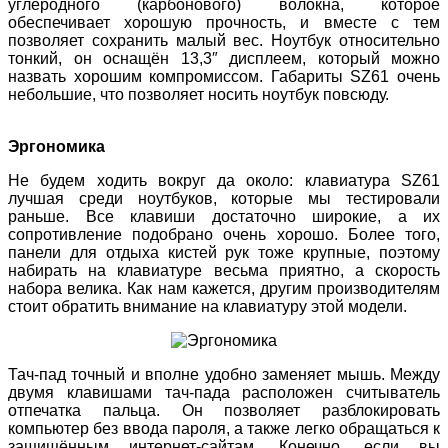
углеродного (карбонового) волокна, которое
обеспечивает хорошую прочность, и вместе с тем
позволяет сохранить малый вес. Ноутбук относительно
тонкий, он оснащён 13,3″ дисплеем, который можно
назвать хорошим компромиссом. Габариты SZ61 очень
небольшие, что позволяет носить ноутбук повсюду.
Эргономика
Не будем ходить вокруг да около: клавиатура SZ61
лучшая среди ноутбуков, которые мы тестировали
раньше. Все клавиши достаточно широкие, а их
сопротивление подобрано очень хорошо. Более того,
панели для отдыха кистей рук тоже крупные, поэтому
набирать на клавиатуре весьма приятно, а скорость
набора велика. Как нам кажется, другим производителям
стоит обратить внимание на клавиатуру этой модели.
Тач-пад точный и вполне удобно заменяет мышь. Между
двумя клавишами тач-пада расположен считыватель
отпечатка пальца. Он позволяет разблокировать
компьютер без ввода пароля, а также легко обращаться к
защищённым интернет-сайтам. Конечно, если вы