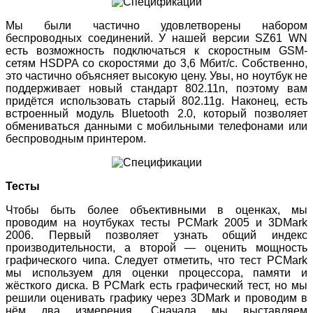
Мы были частично удовлетворены набором
беспроводных соединений. У нашей версии SZ61 WN
есть возможность подключаться к скоростным GSM-
сетям HSDPA со скоростями до 3,6 Мбит/с. Собственно,
это частично объясняет высокую цену. Увы, но ноутбук не
поддерживает новый стандарт 802.11n, поэтому вам
придётся использовать старый 802.11g. Наконец, есть
встроенный модуль Bluetooth 2.0, который позволяет
обмениваться данными с мобильными телефонами или
беспроводным принтером.
Тесты
Чтобы быть более объективными в оценках, мы
проводим на ноутбуках тесты PCMark 2005 и 3DMark
2006. Первый позволяет узнать общий индекс
производительности, а второй — оценить мощность
графического чипа. Следует отметить, что тест PCMark
мы используем для оценки процессора, памяти и
жёсткого диска. В PCMark есть графический тест, но мы
решили оценивать графику через 3DMark и проводим в
нём два измерения. Сначала мы выставляем