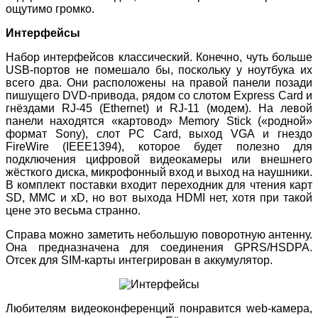
ощутимо громко.
Интерфейсы
Набор интерфейсов классический. Конечно, чуть больше
USB-портов не помешало бы, поскольку у ноутбука их
всего два. Они расположены на правой панели позади
пишущего DVD-привода, рядом со слотом Express Card и
гнёздами RJ-45 (Ethernet) и RJ-11 (модем). На левой
панели находятся «картовод» Memory Stick («родной»
формат Sony), слот PC Card, выход VGA и гнездо
FireWire (IEEE1394), которое будет полезно для
подключения цифровой видеокамеры или внешнего
жёсткого диска, микрофонный вход и выход на наушники.
В комплект поставки входит переходник для чтения карт
SD, MMC и xD, но вот выхода HDMI нет, хотя при такой
цене это весьма странно.
Справа можно заметить небольшую поворотную антенну.
Она предназначена для соединения GPRS/HSDPA.
Отсек для SIM-карты интегрирован в аккумулятор.
Любителям видеоконференций понравится web-камера,