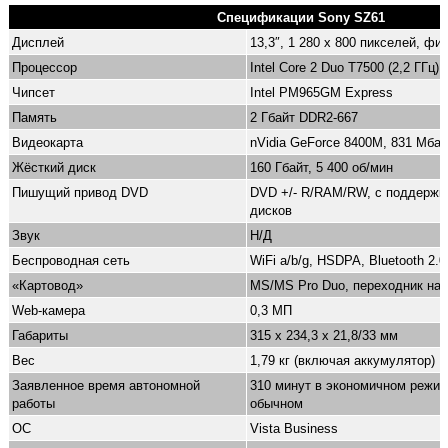
Спецификации Sony SZ61
Дисплей
13,3″, 1 280 x 800 пикселей, фи
Процессор
Intel Core 2 Duo T7500 (2,2 ГГц)
Чипсет
Intel PM965GM Express
Память
2 Гбайт DDR2-667
Видеокарта
nVidia GeForce 8400M, 831 Мба
Жёсткий диск
160 Гбайт, 5 400 об/мин
Пишущий привод DVD
DVD +/- R/RAM/RW, с поддержк
дисков
Звук
Н/Д
Беспроводная сеть
WiFi a/b/g, HSDPA, Bluetooth 2.0
«Картовод»
MS/MS Pro Duo, переходник на
Web-камера
0,3 МП
Габариты
315 x 234,3 x 21,8/33 мм
Вес
1,79 кг (включая аккумулятор)
Заявленное время автономной
310 минут в экономичном режим
работы
обычном
ОС
Vista Business