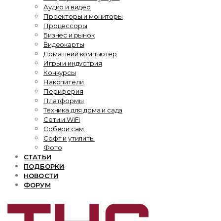
Аудио и видео
Проекторы и мониторы
Процессоры
Бизнес и рынок
Видеокарты
Домашний компьютер
Игры и индустрия
Конкурсы
Накопители
Периферия
Платформы
Техника для дома и сада
Сети и WiFi
Собери сам
Софт и утилиты
Фото
СТАТЬИ
ПОДБОРКИ
НОВОСТИ
ФОРУМ