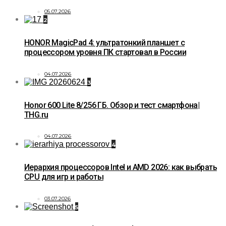
05.07.2026
2
HONOR MagicPad 4: ультратонкий планшет с
процессором уровня ПК стартовал в России
04.07.2026
3
Honor 600 Lite 8/256 ГБ. Обзор и тест смартфона|
THG.ru
04.07.2026
4
Иерархия процессоров Intel и AMD 2026: как выбрать
CPU для игр и работы
03.07.2026
5