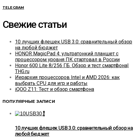
TELEGRAM
Свежие статьи
10 лучших флешек USB 3.0: сравнительный обзор
на любой бюджет
HONOR MagicPad 4: ультратонкий планшет с
процессором уровня ПК стартовал в России
Honor 600 Lite 8/256 ГБ. Обзор и тест смартфона|
THG.ru
Иерархия процессоров Intel и AMD 2026: как
выбрать CPU для игр и работы
iQOO Z11: Тест и обзор смартфона
ПОПУЛЯРНЫЕ ЗАПИСИ
1
10 лучших флешек USB 3.0: сравнительный обзор на
любой бюджет