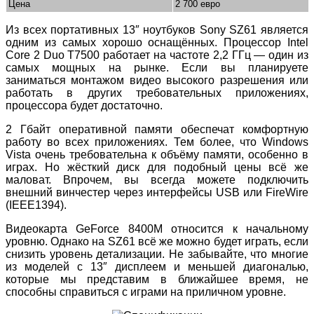
Цена
2 700 евро
Из всех портативных 13″ ноутбуков Sony SZ61 является
одним из самых хорошо оснащённых. Процессор Intel
Core 2 Duo T7500 работает на частоте 2,2 ГГц — один из
самых мощных на рынке. Если вы планируете
заниматься монтажом видео высокого разрешения или
работать в других требовательных приложениях,
процессора будет достаточно.
2 Гбайт оперативной памяти обеспечат комфортную
работу во всех приложениях. Тем более, что Windows
Vista очень требовательна к объёму памяти, особенно в
играх. Но жёсткий диск для подобный цены всё же
маловат. Впрочем, вы всегда можете подключить
внешний винчестер через интерфейсы USB или FireWire
(IEEE1394).
Видеокарта GeForce 8400M относится к начальному
уровню. Однако на SZ61 всё же можно будет играть, если
снизить уровень детализации. Не забывайте, что многие
из моделей с 13″ дисплеем и меньшей диагональю,
которые мы представим в ближайшее время, не
способны справиться с играми на приличном уровне.