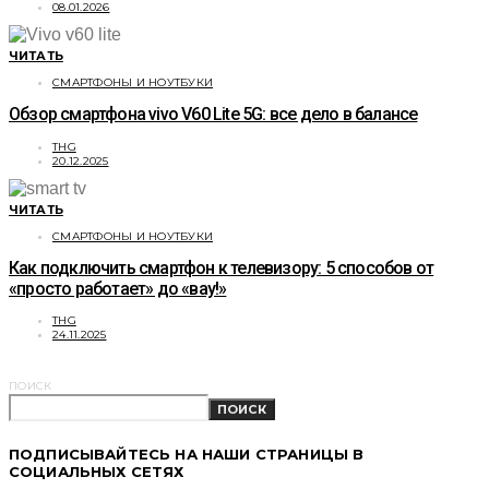
08.01.2026
ЧИТАТЬ
СМАРТФОНЫ И НОУТБУКИ
Обзор смартфона vivo V60 Lite 5G: все дело в балансе
THG
20.12.2025
ЧИТАТЬ
СМАРТФОНЫ И НОУТБУКИ
Как подключить смартфон к телевизору: 5 способов от
«просто работает» до «вау!»
THG
24.11.2025
ПОИСК
ПОИСК
ПОДПИСЫВАЙТЕСЬ НА НАШИ СТРАНИЦЫ В
СОЦИАЛЬНЫХ СЕТЯХ