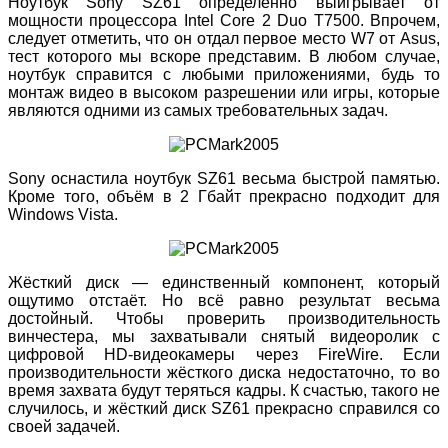
Ноутбук Sony SZ61 определённо выигрывает от
мощности процессора Intel Core 2 Duo T7500. Впрочем,
следует отметить, что он отдал первое место W7 от Asus,
тест которого мы вскоре представим. В любом случае,
ноутбук справится с любыми приложениями, будь то
монтаж видео в высоком разрешении или игры, которые
являются одними из самых требовательных задач.
Sony оснастила ноутбук SZ61 весьма быстрой памятью.
Кроме того, объём в 2 Гбайт прекрасно подходит для
Windows Vista.
Жёсткий диск — единственный компонент, который
ощутимо отстаёт. Но всё равно результат весьма
достойный. Чтобы проверить производительность
винчестера, мы захватывали снятый видеоролик с
цифровой HD-видеокамеры через FireWire. Если
производительности жёсткого диска недостаточно, то во
время захвата будут теряться кадры. К счастью, такого не
случилось, и жёсткий диск SZ61 прекрасно справился со
своей задачей.