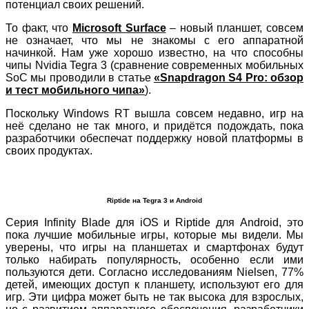
потенциал своих решений.
То факт, что
Microsoft Surface
– новый планшет, совсем
не означает, что мы не знакомы с его аппаратной
начинкой. Нам уже хорошо известно, на что способны
чипы Nvidia Tegra 3 (сравнение современных мобильных
SoC мы проводили в статье
«Snapdragon S4 Pro: обзор
и тест мобильного чипа»
).
Поскольку Windows RT вышла совсем недавно, игр на
неё сделано не так много, и придётся подождать, пока
разработчики обеспечат поддержку новой платформы в
своих продуктах.
Riptide на Tegra 3 и Android
Серия Infinity Blade для iOS и Riptide для Android, это
пока лучшие мобильные игры, которые мы видели. Мы
уверены, что игры на планшетах и смартфонах будут
только набирать популярность, особенно если ими
пользуются дети. Согласно исследованиям Nielsen, 77%
детей, имеющих доступ к планшету, используют его для
игр. Эти цифра может быть не так высока для взрослых,