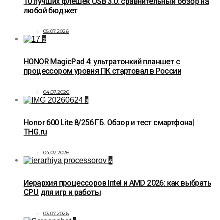
10 лучших флешек USB 3.0: сравнительный обзор на
любой бюджет
05.07.2026
2
HONOR MagicPad 4: ультратонкий планшет с
процессором уровня ПК стартовал в России
04.07.2026
3
Honor 600 Lite 8/256 ГБ. Обзор и тест смартфона|
THG.ru
04.07.2026
4
Иерархия процессоров Intel и AMD 2026: как выбрать
CPU для игр и работы
03.07.2026