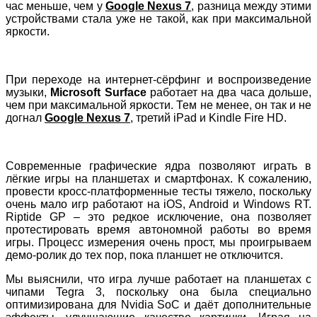
час меньше, чем у
Google Nexus 7
, разница между этими
устройствами стала уже не такой, как при максимальной
яркости.
При переходе на интернет-сёрфинг и воспроизведение
музыки,
Microsoft Surface
работает на два часа дольше,
чем при максимальной яркости. Тем не менее, он так и не
догнал
Google Nexus 7
, третий iPad и Kindle Fire HD.
Современные графические ядра позволяют играть в
лёгкие игры на планшетах и смартфонах. К сожалению,
провести кросс-платформенные тесты тяжело, поскольку
очень мало игр работают на iOS, Android и Windows RT.
Riptide GP – это редкое исключение, она позволяет
протестировать время автономной работы во время
игры. Процесс измерения очень прост, мы проигрываем
демо-ролик до тех пор, пока планшет не отключится.
Мы выяснили, что игра лучше работает на планшетах с
чипами Tegra 3, поскольку она была специально
оптимизирована для Nvidia SoC и даёт дополнительные