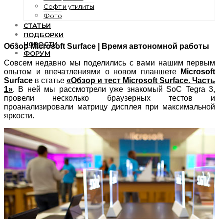
Софт и утилиты
Фото
СТАТЬИ
ПОДБОРКИ
НОВОСТИ
Обзор Microsoft Surface | Время автономной работы
ФОРУМ
Совсем недавно мы поделились с вами нашим первым
опытом и впечатлениями о новом планшете
Microsoft
Surface
в статье
«Обзор и тест Microsoft Surface. Часть
1»
. В ней мы рассмотрели уже знакомый SoC Tegra 3,
провели несколько браузерных тестов и
проанализировали матрицу дисплея при максимальной
яркости.