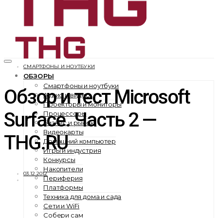
СМАРТФОНЫ И НОУТБУКИ
ОБЗОРЫ
Смартфоны и ноутбуки
Обзор и тест Microsoft
Аудио и видео
Проекторы и мониторы
Surface. Часть 2 —
Процессоры
Бизнес и рынок
Видеокарты
THG.RU
Домашний компьютер
Игры и индустрия
Конкурсы
Накопители
03.12.2012
Периферия
Платформы
Техника для дома и сада
Сети и WiFi
Собери сам