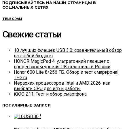
ПОДПИСЫВАЙТЕСЬ НА НАШИ СТРАНИЦЫ В
СОЦИАЛЬНЫХ СЕТЯХ
TELEGRAM
Свежие статьи
10 лучших флешек USB 3.0: сравнительный обзор
на любой бюджет
HONOR MagicPad 4: ультратонкий планшет с
процессором уровня ПК стартовал в России
Honor 600 Lite 8/256 ГБ. Обзор и тест смартфона|
THG.ru
Иерархия процессоров Intel и AMD 2026: как
выбрать CPU для игр и работы
iQOO Z11: Тест и обзор смартфона
ПОПУЛЯРНЫЕ ЗАПИСИ
1