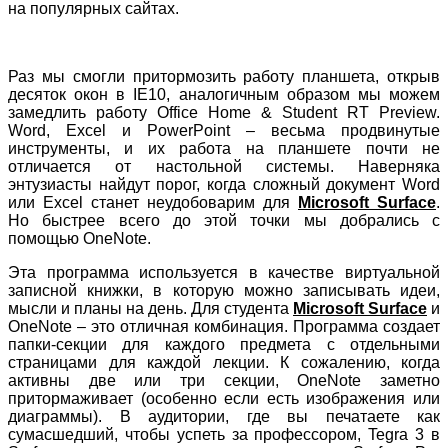
на популярных сайтах.
Раз мы смогли притормозить работу планшета, открыв
десяток окон в IE10, аналогичным образом мы можем
замедлить работу Office Home & Student RT Preview.
Word, Excel и PowerPoint – весьма продвинутые
инструменты, и их работа на планшете почти не
отличается от настольной системы. Наверняка
энтузиасты найдут порог, когда сложный документ Word
или Excel станет неудобоварим для
Microsoft Surface
.
Но быстрее всего до этой точки мы добрались с
помощью OneNote.
Эта программа используется в качестве виртуальной
записной книжки, в которую можно записывать идеи,
мысли и планы на день. Для студента
Microsoft Surface
и
OneNote – это отличная комбинация. Программа создает
папки-секции для каждого предмета с отдельными
страницами для каждой лекции. К сожалению, когда
активны две или три секции, OneNote заметно
притормаживает (особенно если есть изображения или
диаграммы). В аудитории, где вы печатаете как
сумасшедший, чтобы успеть за профессором, Tegra 3 в