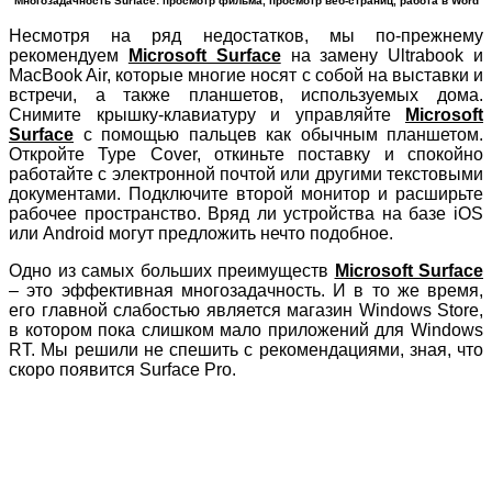
Многозадачность Surface: просмотр фильма, просмотр веб-страниц, работа в Word
Несмотря на ряд недостатков, мы по-прежнему
рекомендуем
Microsoft Surface
на замену Ultrabook и
MacBook Air, которые многие носят с собой на выставки и
встречи, а также планшетов, используемых дома.
Снимите крышку-клавиатуру и управляйте
Microsoft
Surface
с помощью пальцев как обычным планшетом.
Откройте Type Cover, откиньте поставку и спокойно
работайте с электронной почтой или другими текстовыми
документами. Подключите второй монитор и расширьте
рабочее пространство. Вряд ли устройства на базе iOS
или Android могут предложить нечто подобное.
Одно из самых больших преимуществ
Microsoft Surface
– это эффективная многозадачность. И в то же время,
его главной слабостью является магазин Windows Store,
в котором пока слишком мало приложений для Windows
RT. Мы решили не спешить с рекомендациями, зная, что
скоро появится Surface Pro.