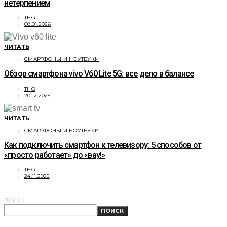
нетерпением
THG
08.01.2026
ЧИТАТЬ
СМАРТФОНЫ И НОУТБУКИ
Обзор смартфона vivo V60 Lite 5G: все дело в балансе
THG
20.12.2025
ЧИТАТЬ
СМАРТФОНЫ И НОУТБУКИ
Как подключить смартфон к телевизору: 5 способов от
«просто работает» до «вау!»
THG
24.11.2025
ПОИСК
ПОИСК