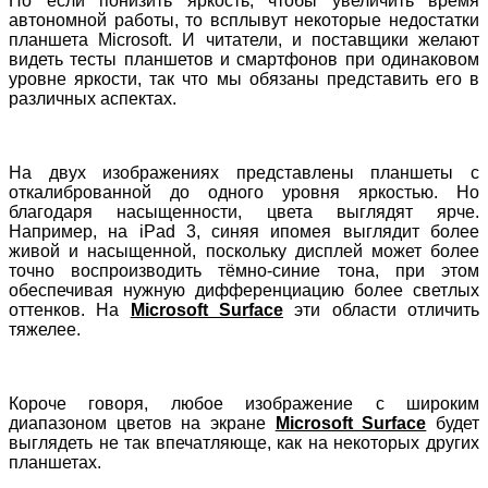
Но если понизить яркость, чтобы увеличить время
автономной работы, то всплывут некоторые недостатки
планшета Microsoft. И читатели, и поставщики желают
видеть тесты планшетов и смартфонов при одинаковом
уровне яркости, так что мы обязаны представить его в
различных аспектах.
На двух изображениях представлены планшеты с
откалиброванной до одного уровня яркостью. Но
благодаря насыщенности, цвета выглядят ярче.
Например, на iPad 3, синяя ипомея выглядит более
живой и насыщенной, поскольку дисплей может более
точно воспроизводить тёмно-синие тона, при этом
обеспечивая нужную дифференциацию более светлых
оттенков. На
Microsoft Surface
эти области отличить
тяжелее.
Короче говоря, любое изображение с широким
диапазоном цветов на экране
Microsoft Surface
будет
выглядеть не так впечатляюще, как на некоторых других
планшетах.