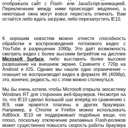
отображала сайт с Flash- или JavaScript-анимацией.
Переключение между ними происходит медленно, а
некоторые окна могут вовсе перестать отвечать. Вам
остаётся либо ждать загрузки, либо перезапустить IE10.
К хорошим новостям можно отнести способность
обработки и воспроизведения потокового видео с
YouTube в разрешении 1080p. Это даёт возможность
смотреть видео с более высоким битрейтом на дисплее
Microsoft Surface
, либо выставить более высокое
разрешение на внешнем экране. Сравните с 720p на
Android и iOS. Однако мы нашли одно ограничение –
планшет не воспроизводит видео в формате 4K (4096p),
это, конечно, редкость, но с этим можно столкнуться.
Мы бы очень хотели, чтобы Microsoft открыла экосистему
Windows RT для сторонних веб-браузеров. Несмотря на
то, что IE10 сделал большой шаг вперёд по сравнению с
IE9, нам нравятся плагины в других браузерах.
Например, в Chrome и Firefox можно использовать
AdBlock. IE10 не поддерживает подобные вещи, что
плохо, поскольку отключение рекламных Flash-роликов
может существенно повысить скорость работы браузера