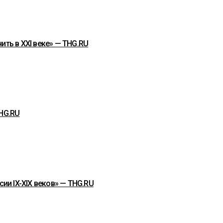
ить в XXI веке» — THG.RU
THG.RU
сии IX-XIX веков» — THG.RU