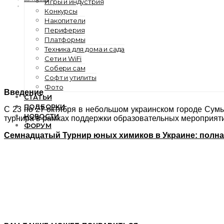
Игры и индустрия
Конкурсы
Накопители
Периферия
Платформы
Техника для дома и сада
Сети и WiFi
Собери сам
Софт и утилиты
Фото
Введение
СТАТЬИ
ПОДБОРКИ
С 23 по 27 октября в небольшом украинском городе Сум
НОВОСТИ
турнира в рамках поддержки образовательных мероприяти
ФОРУМ
Семнадцатый Турнир юных химиков в Украине: полна