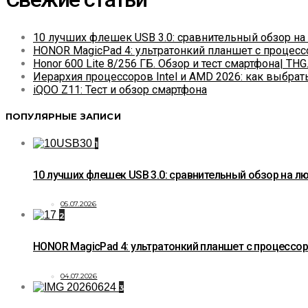
10 лучших флешек USB 3.0: сравнительный обзор н
HONOR MagicPad 4: ультратонкий планшет с процесс
Honor 600 Lite 8/256 ГБ. Обзор и тест смартфона| THG.
Иерархия процессоров Intel и AMD 2026: как выбрат
iQOO Z11: Тест и обзор смартфона
ПОПУЛЯРНЫЕ ЗАПИСИ
1
10 лучших флешек USB 3.0: сравнительный обзор на 
05.07.2026
2
HONOR MagicPad 4: ультратонкий планшет с процессор
04.07.2026
3