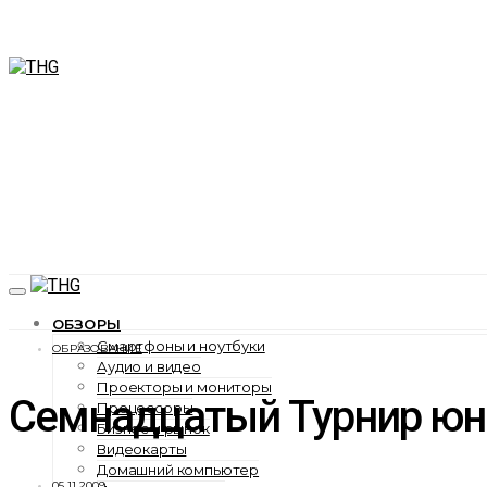
ОБЗОРЫ
Смартфоны и ноутбуки
ОБРАЗОВАНИЕ
Аудио и видео
Проекторы и мониторы
Семнадцатый Турнир юны
Процессоры
Бизнес и рынок
Видеокарты
Домашний компьютер
05.11.2009