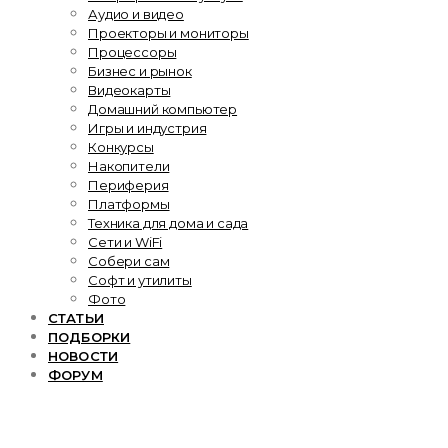
Аудио и видео
Проекторы и мониторы
Процессоры
Бизнес и рынок
Видеокарты
Домашний компьютер
Игры и индустрия
Конкурсы
Накопители
Периферия
Платформы
Техника для дома и сада
Сети и WiFi
Собери сам
Софт и утилиты
Фото
СТАТЬИ
ПОДБОРКИ
НОВОСТИ
ФОРУМ